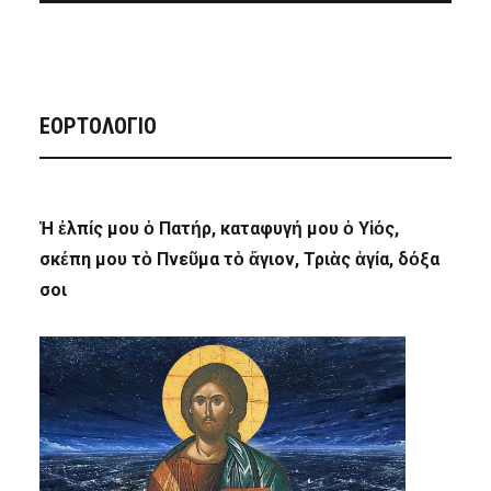
ΕΟΡΤΟΛΟΓΙΟ
Ἡ ἐλπίς μου ὁ Πατήρ, καταφυγή μου ὁ Υἱός,
σκέπη μου τὸ Πνεῦμα τὸ ἅγιον, Τριὰς ἁγία, δόξα
σοι