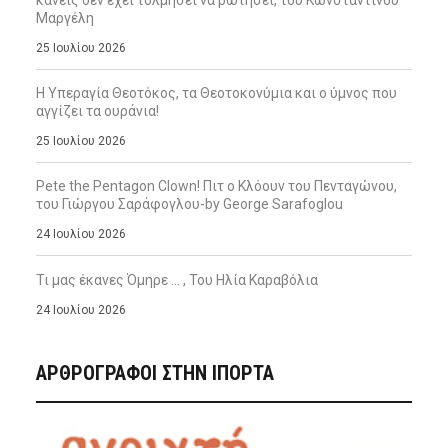
κανείς δεν έχει τολμήσει να ρωτήσει, του Κωνσταντίνου
Μαργέλη
25 Ιουλίου 2026
Η Υπεραγία Θεοτόκος, τα Θεοτοκονύμια και ο ύμνος που
αγγίζει τα ουράνια!
25 Ιουλίου 2026
Pete the Pentagon Clown! Πιτ ο Κλόουν του Πενταγώνου,
του Γιώργου Σαράφογλου-by George Sarafoglou
24 Ιουλίου 2026
Τι μας έκανες Όμηρε … , Του Ηλία Καραβόλια
24 Ιουλίου 2026
ΑΡΘΡΟΓΡΑΦΟΙ ΣΤΗΝ IΠΟΡΤΑ