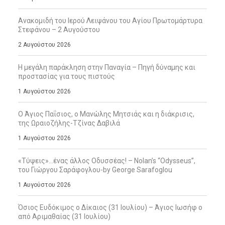
Ανακομιδή του Ιερού Λειψάνου του Αγίου Πρωτομάρτυρα
Στεφάνου – 2 Αυγούστου
2 Αυγούστου 2026
Η μεγάλη παράκληση στην Παναγία – Πηγή δύναμης και
προστασίας για τους πιστούς
1 Αυγούστου 2026
Ο Άγιος Παΐσιος, ο Μανώλης Μητσιάς και η διάκρισις,
της Ωραιοζήλης-Τζίνας Δαβιλά
1 Αυγούστου 2026
«Τύψεις»…ένας άλλος Οδυσσέας! – Nolan’s “Odysseus”,
του Γιώργου Σαράφογλου-by George Sarafoglou
1 Αυγούστου 2026
Όσιος Ευδόκιμος ο Δίκαιος (31 Ιουλίου) – Άγιος Ιωσήφ ο
από Αριμαθαίας (31 Ιουλίου)