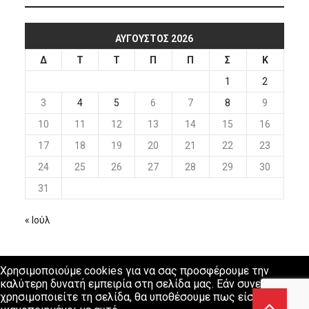
ΑΎΓΟΥΣΤΟΣ 2026
Δ
Τ
Τ
Π
Π
Σ
Κ
1
2
3
4
5
6
7
8
9
10
11
12
13
14
15
16
17
18
19
20
21
22
23
24
25
26
27
28
29
30
31
« Ιούλ
Χρησιμοποιούμε cookies για να σας προσφέρουμε την
καλύτερη δυνατή εμπειρία στη σελίδα μας. Εάν συνεχίσετε να
χρησιμοποιείτε τη σελίδα, θα υποθέσουμε πως είστε