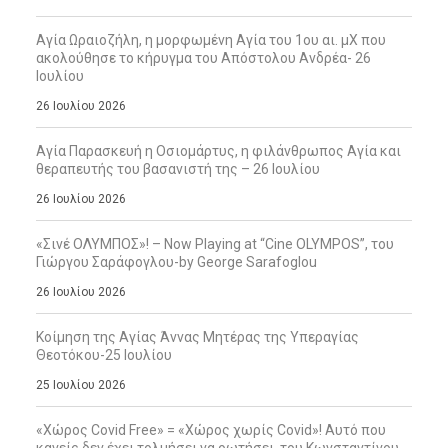
Αγία Ωραιοζήλη, η μορφωμένη Αγία του 1ου αι. μΧ που
ακολούθησε το κήρυγμα του Απόστολου Ανδρέα- 26
Ιουλίου
26 Ιουλίου 2026
Αγία Παρασκευή η Οσιομάρτυς, η φιλάνθρωπος Αγία και
θεραπευτής του βασανιστή της – 26 Ιουλίου
26 Ιουλίου 2026
«Σινέ ΟΛΥΜΠΟΣ»! – Now Playing at “Cine OLYMPOS”, του
Γιώργου Σαράφογλου-by George Sarafoglou
26 Ιουλίου 2026
Κοίμηση της Αγίας Άννας Μητέρας της Υπεραγίας
Θεοτόκου-25 Ιουλίου
25 Ιουλίου 2026
«Χώρος Covid Free» = «Χώρος χωρίς Covid»! Αυτό που