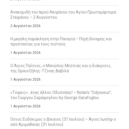
Ανακομιδή του Ιερού Λειψάνου του Αγίου Πρωτομάρτυρα
Στεφάνου – 2 Αυγούστου
2 Αυγούστου 2026
Η μεγάλη παράκληση στην Παναγία – Πηγή δύναμης και
προστασίας για τους πιστούς
1 Αυγούστου 2026
Ο Άγιος Παΐσιος, ο Μανώλης Μητσιάς και η διάκρισις,
της Ωραιοζήλης-Τζίνας Δαβιλά
1 Αυγούστου 2026
«Τύψεις»…ένας άλλος Οδυσσέας! – Nolan’s “Odysseus”,
του Γιώργου Σαράφογλου-by George Sarafoglou
1 Αυγούστου 2026
Όσιος Ευδόκιμος ο Δίκαιος (31 Ιουλίου) – Άγιος Ιωσήφ ο
από Αριμαθαίας (31 Ιουλίου)