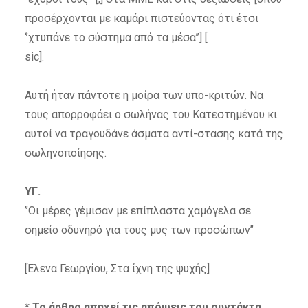
προσέρχονται με καμάρι πιστεύοντας ότι έτσι
‘’χτυπάνε το σύστημα από τα μέσα’’] [
sic
].
Αυτή ήταν πάντοτε η μοίρα των υπο-κριτών. Να
τους απορροφάει ο σωλήνας του Κατεστημένου κι
αυτοί να τραγουδάνε άσματα αντί-στασης κατά της
σωληνοποίησης.
ΥΓ.
’’Οι μέρες γέμισαν με επίπλαστα χαμόγελα σε
σημείο οδυνηρό για τους μυς των προσώπων’’
[
Έλενα Γεωργίου
, Στα ίχνη της ψυχής]
* Το άρθρο απηχεί τις απόψεις του συντάκτη