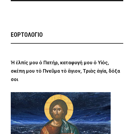
ΕΟΡΤΟΛΟΓΙΟ
Ἡ ἐλπίς μου ὁ Πατήρ, καταφυγή μου ὁ Υἱός,
σκέπη μου τὸ Πνεῦμα τὸ ἅγιον, Τριὰς ἁγία, δόξα
σοι