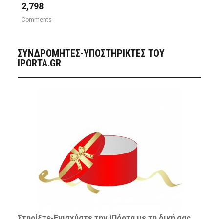
2,798
Comments
ΣΥΝΔΡΟΜΗΤΈΣ-ΥΠΟΣΤΗΡΙΚΤΈΣ ΤΟΥ
IPORTA.GR
Στηρίξτε-
Ενισχύστε
την iΠόρτα με τη δική σας