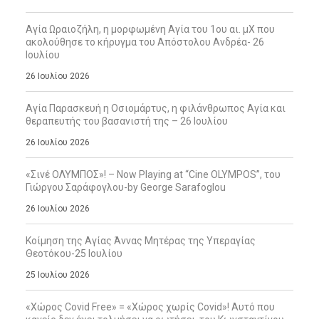
Αγία Ωραιοζήλη, η μορφωμένη Αγία του 1ου αι. μΧ που
ακολούθησε το κήρυγμα του Απόστολου Ανδρέα- 26
Ιουλίου
26 Ιουλίου 2026
Αγία Παρασκευή η Οσιομάρτυς, η φιλάνθρωπος Αγία και
θεραπευτής του βασανιστή της – 26 Ιουλίου
26 Ιουλίου 2026
«Σινέ ΟΛΥΜΠΟΣ»! – Now Playing at “Cine OLYMPOS”, του
Γιώργου Σαράφογλου-by George Sarafoglou
26 Ιουλίου 2026
Κοίμηση της Αγίας Άννας Μητέρας της Υπεραγίας
Θεοτόκου-25 Ιουλίου
25 Ιουλίου 2026
«Χώρος Covid Free» = «Χώρος χωρίς Covid»! Αυτό που