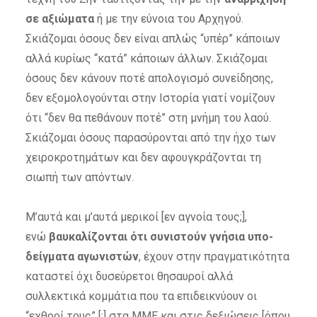
σε αξιώματα
ή με την εύνοια του Αρχηγού.
Σκιάζομαι όσους δεν είναι απλώς “υπέρ” κάποιων
αλλά κυρίως “κατά” κάποιων άλλων. Σκιάζομαι
όσους δεν κάνουν ποτέ απολογισμό συνείδησης,
δεν εξομολογούνται στην Ιστορία γιατί νομίζουν
ότι “δεν θα πεθάνουν ποτέ” στη μνήμη του λαού.
Σκιάζομαι όσους παρασύρονται από την ήχο των
χειροκροτημάτων και δεν αφουγκράζονται τη
σιωπή των απόντων.
Μ’αυτά και μ’αυτά μερικοί [εν αγνοία τους;],
ενώ
βαυκαλίζονται ότι συνιστούν γνήσια υπο-
δείγματα αγωνιστών
, έχουν στην πραγματικότητα
καταστεί όχι δυσεύρετοι θησαυροί αλλά
συλλεκτικά κομμάτια που τα επιδεικνύουν οι
“εχθροί τους” [;] στα ΜΜΕ και στις δεξιώσεις [όπου