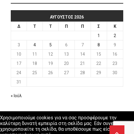
ΑΎΓΟΥΣΤΟΣ 2026
Δ
Τ
Τ
Π
Π
Σ
Κ
1
2
3
4
5
6
7
8
9
10
11
12
13
14
15
16
17
18
19
20
21
22
23
24
25
26
27
28
29
30
31
« Ιούλ
Χρησιμοποιούμε cookies για να σας προσφέρουμε την
καλύτερη δυνατή εμπειρία στη σελίδα μας. Εάν συνεχίσετε να
χρησιμοποιείτε τη σελίδα, θα υποθέσουμε πως είστε