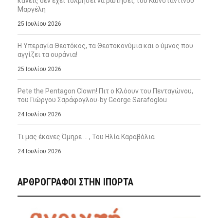
κανείς δεν έχει τολμήσει να ρωτήσει, του Κωνσταντίνου
Μαργέλη
25 Ιουλίου 2026
Η Υπεραγία Θεοτόκος, τα Θεοτοκονύμια και ο ύμνος που
αγγίζει τα ουράνια!
25 Ιουλίου 2026
Pete the Pentagon Clown! Πιτ ο Κλόουν του Πενταγώνου,
του Γιώργου Σαράφογλου-by George Sarafoglou
24 Ιουλίου 2026
Τι μας έκανες Όμηρε … , Του Ηλία Καραβόλια
24 Ιουλίου 2026
ΑΡΘΡΟΓΡΑΦΟΙ ΣΤΗΝ IΠΟΡΤΑ