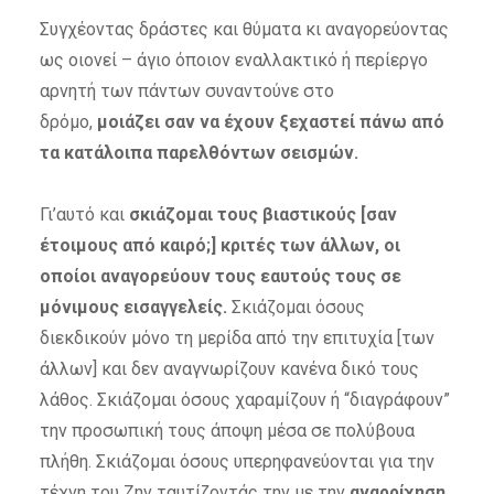
Συγχέοντας δράστες και θύματα κι αναγορεύοντας
ως οιονεί – άγιο όποιον εναλλακτικό ή περίεργο
αρνητή των πάντων συναντούνε στο
δρόμο,
μοιάζει σαν να έχουν ξεχαστεί πάνω από
τα κατάλοιπα παρελθόντων σεισμών.
Γι’αυτό και
σκιάζομαι τους βιαστικούς [σαν
έτοιμους από καιρό;] κριτές των άλλων, οι
οποίοι αναγορεύουν τους εαυτούς τους σε
μόνιμους εισαγγελείς.
Σκιάζομαι όσους
διεκδικούν μόνο τη μερίδα από την επιτυχία [των
άλλων] και δεν αναγνωρίζουν κανένα δικό τους
λάθος. Σκιάζομαι όσους χαραμίζουν ή “διαγράφουν”
την προσωπική τους άποψη μέσα σε πολύβουα
πλήθη. Σκιάζομαι όσους υπερηφανεύονται για την
τέχνη του Ζην ταυτίζοντάς την με την
αναρρίχηση