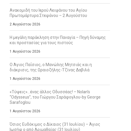
Ανακομιδή του Ιερού Λειψάνου του Αγίου
Πρωτομάρτυρα Στεφάνου – 2 Αυγούστου
2 Αυγούστου 2026
Η μεγάλη παράκληση στην Παναγία – Πηγή δύναμης
και προστασίας για τους πιστούς
1 Αυγούστου 2026
Ο Άγιος Παΐσιος, ο Μανώλης Μητσιάς και η
διάκρισις, της Ωραιοζήλης-Τζίνας Δαβιλά
1 Αυγούστου 2026
«Τύψεις»…ένας άλλος Οδυσσέας! – Nolan’s
“Odysseus”, του Γιώργου Σαράφογλου-by George
Sarafoglou
1 Αυγούστου 2026
Όσιος Ευδόκιμος ο Δίκαιος (31 Ιουλίου) – Άγιος
Ιωσήφ ο από Αριμαθαίας (31 Ιουλίου)