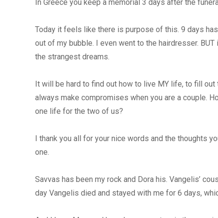
In Greece you keep a memorial 3 days after the funeral
Today it feels like there is purpose of this. 9 days h
out of my bubble. I even went to the hairdresser. BUT i
the strangest dreams.
It will be hard to find out how to live MY life, to fill
always make compromises when you are a couple. H
one life for the two of us?
I thank you all for your nice words and the thoughts y
one.
Savvas has been my rock and Dora his. Vangelis’ cous
day Vangelis died and stayed with me for 6 days, whi