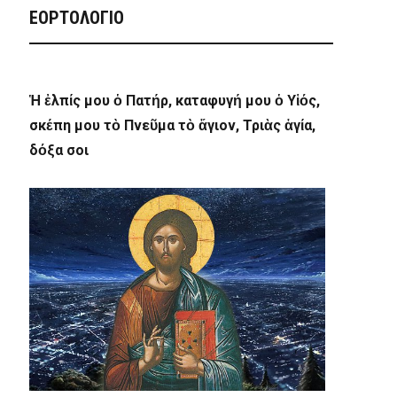
ΕΟΡΤΟΛΟΓΙΟ
Ἡ ἐλπίς μου ὁ Πατήρ, καταφυγή μου ὁ Υἱός,
σκέπη μου τὸ Πνεῦμα τὸ ἅγιον, Τριὰς ἁγία,
δόξα σοι