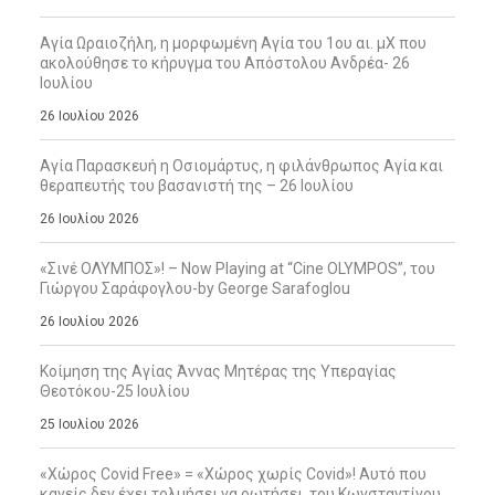
Αγία Ωραιοζήλη, η μορφωμένη Αγία του 1ου αι. μΧ που
ακολούθησε το κήρυγμα του Απόστολου Ανδρέα- 26
Ιουλίου
26 Ιουλίου 2026
Αγία Παρασκευή η Οσιομάρτυς, η φιλάνθρωπος Αγία και
θεραπευτής του βασανιστή της – 26 Ιουλίου
26 Ιουλίου 2026
«Σινέ ΟΛΥΜΠΟΣ»! – Now Playing at “Cine OLYMPOS”, του
Γιώργου Σαράφογλου-by George Sarafoglou
26 Ιουλίου 2026
Κοίμηση της Αγίας Άννας Μητέρας της Υπεραγίας
Θεοτόκου-25 Ιουλίου
25 Ιουλίου 2026
«Χώρος Covid Free» = «Χώρος χωρίς Covid»! Αυτό που
κανείς δεν έχει τολμήσει να ρωτήσει, του Κωνσταντίνου