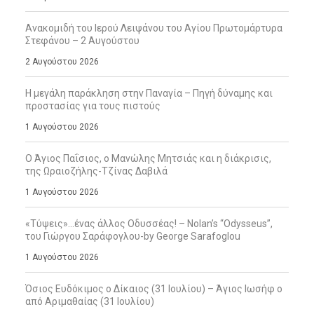
Ανακομιδή του Ιερού Λειψάνου του Αγίου Πρωτομάρτυρα
Στεφάνου – 2 Αυγούστου
2 Αυγούστου 2026
Η μεγάλη παράκληση στην Παναγία – Πηγή δύναμης και
προστασίας για τους πιστούς
1 Αυγούστου 2026
Ο Άγιος Παΐσιος, ο Μανώλης Μητσιάς και η διάκρισις,
της Ωραιοζήλης-Τζίνας Δαβιλά
1 Αυγούστου 2026
«Τύψεις»…ένας άλλος Οδυσσέας! – Nolan’s “Odysseus”,
του Γιώργου Σαράφογλου-by George Sarafoglou
1 Αυγούστου 2026
Όσιος Ευδόκιμος ο Δίκαιος (31 Ιουλίου) – Άγιος Ιωσήφ ο
από Αριμαθαίας (31 Ιουλίου)