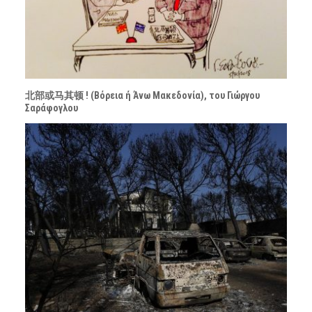
北部或马其顿 ! (Βόρεια ή Άνω Μακεδονία), του Γιώργου
Σαράφογλου