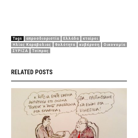
Tags
απροσδιοριστία
Ελλάδα
εταίροι
Ηλίας Καραβολιας
θολότητα
κυβέρνση
Οικονομία
ΣΥΡΙΖΑ
Τσίπρας
RELATED POSTS