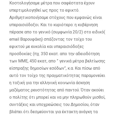
Κοστολογήσαμε μέτρα που σαφέστατα έχουν
υπερτιμολογηθεί ως προς το εφικτό.
Αριθμητικοποιήσαμε στόχους που εμφανώς είναι
υπεραισιόδοξοι. Και το κυριότερο: η κυβέρνηση
πέρασε απο το γενικό (συμφωνία 20/2) στο ειδικό(
email Βαρουφάκη) σπάζοντας τον τοίχο του
εφικτού με ευκολία και υπεραισιόδοξες
προσδοκίες (πχ. 350 εκατ. απο την αδειοδότηση
των ΜΜΕ, 450 εκατ, απο ” γενικά μέτρα βελτίωσης
είσπραξης δημοσίων εσόδων”, κ.α. Και πίσω από
αυτό τον τοίχο της πραγματικότητας παραμονεύει
η τοξική για την ελληνική κοινωνία άσκηση
μαζέματος ρευστότητας από παντού. Όταν ακούει
ο πολίτης ότι μπορεί και να μην πληρωθούν μισθοί,
συντάξεις και υποχρεώσεις του Δημοσίου, όταν
βλέπει ότι δεσμεύονται για έκτακτη ανάγκη τα