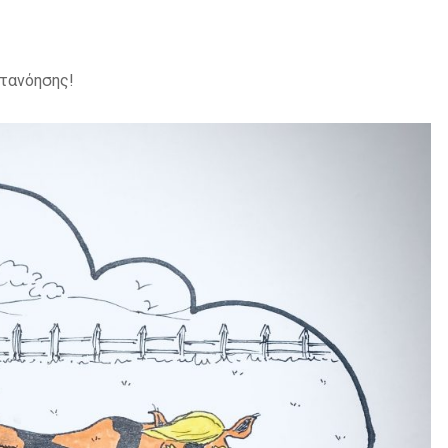
τανόησης!