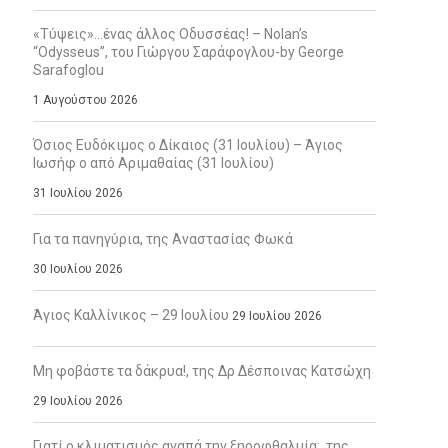
«Τύψεις»…ένας άλλος Οδυσσέας! – Nolan’s
“Odysseus”, του Γιώργου Σαράφογλου-by George
Sarafoglou
1 Αυγούστου 2026
Όσιος Ευδόκιμος ο Δίκαιος (31 Ιουλίου) – Άγιος
Ιωσήφ ο από Αριμαθαίας (31 Ιουλίου)
31 Ιουλίου 2026
Για τα πανηγύρια, της Αναστασίας Φωκά
30 Ιουλίου 2026
Άγιος Καλλίνικος – 29 Ιουλίου
29 Ιουλίου 2026
Μη φοβάστε τα δάκρυα!, της Δρ Δέσποινας Κατσώχη
29 Ιουλίου 2026
Γιατί ο κλιματισμός αγαπά την ξηροφθαλμία;, της