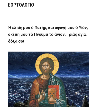
ΕΟΡΤΟΛΟΓΙΟ
Ἡ ἐλπίς μου ὁ Πατήρ, καταφυγή μου ὁ Υἱός,
σκέπη μου τὸ Πνεῦμα τὸ ἅγιον, Τριὰς ἁγία,
δόξα σοι