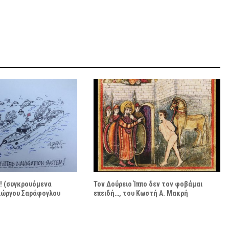
! (συγκρουόμενα
Τον Δούρειο Ίππο δεν τον φοβάμαι
Γιώργου Σαράφογλου
επειδή…, του Κωστή Α. Μακρή