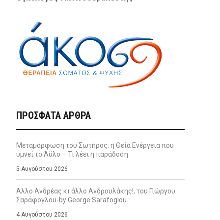
ΠΡΌΣΦΑΤΑ ΆΡΘΡΑ
Μεταμόρφωση του Σωτήρος: η Θεία Ενέργεια που
υμνεί το Άϋλο – Τι λέει η παράδοση
5 Αυγούστου 2026
Άλλο Ανδρέας κι άλλο Ανδρουλάκης!, του Γιώργου
Σαράφογλου-by George Sarafoglou
4 Αυγούστου 2026