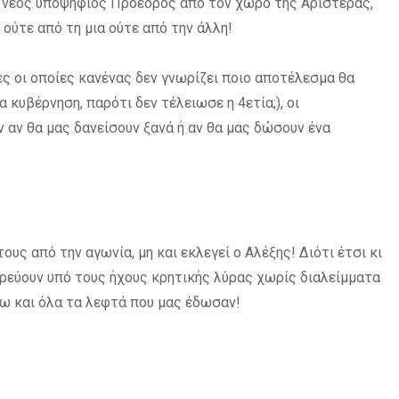
α νέος υποψήφιος Πρόεδρος από τον χώρο της Αριστεράς,
 ούτε από τη μια ούτε από την άλλη!
ες οι οποίες κανένας δεν γνωρίζει ποιο αποτέλεσμα θα
 κυβέρνηση, παρότι δεν τέλειωσε η 4ετία;), οι
ν αν θα μας δανείσουν ξανά ή αν θα μας δώσουν ένα
ους από την αγωνία, μη και εκλεγεί ο Αλέξης! Διότι έτσι κι
ορεύουν υπό τους ήχους κρητικής λύρας χωρίς διαλείμματα
νω και όλα τα λεφτά που μας έδωσαν!