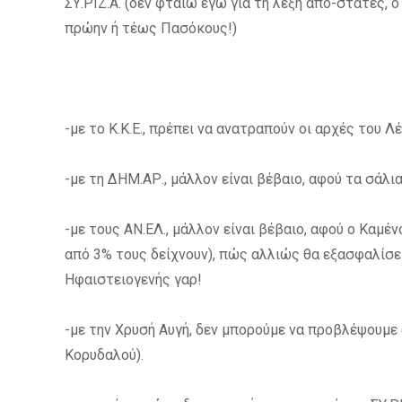
ΣΥ.ΡΙΖ.Α. (δεν φταίω εγώ για τη λέξη απο-στάτες, ο
πρώην ή τέως Πασόκους!)
-με το Κ.Κ.Ε., πρέπει να ανατραπούν οι αρχές του Λ
-με τη ΔΗΜ.ΑΡ., μάλλον είναι βέβαιο, αφού τα σάλι
-με τους ΑΝ.ΕΛ., μάλλον είναι βέβαιο, αφού ο Καμέν
από 3% τους δείχνουν), πώς αλλιώς θα εξασφαλίσει
Ηφαιστειογενής γαρ!
-με την Χρυσή Αυγή, δεν μπορούμε να προβλέψουμε
Κορυδαλού).