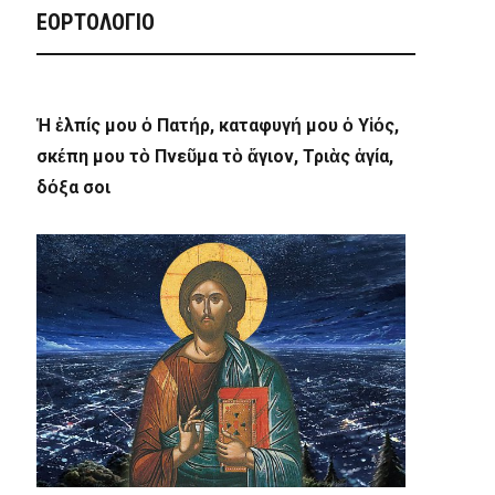
ΕΟΡΤΟΛΟΓΙΟ
Ἡ ἐλπίς μου ὁ Πατήρ, καταφυγή μου ὁ Υἱός,
σκέπη μου τὸ Πνεῦμα τὸ ἅγιον, Τριὰς ἁγία,
δόξα σοι