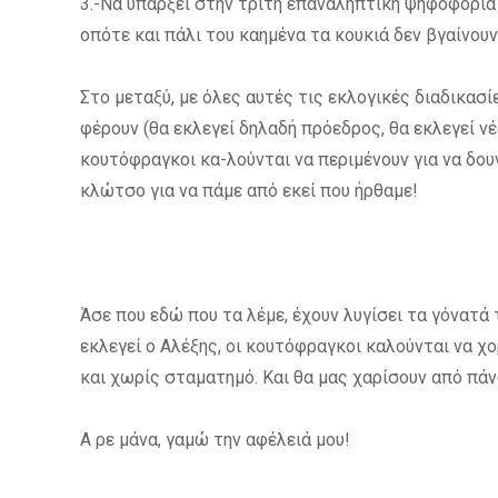
3.-Να υπάρξει στην τρίτη επαναληπτική ψηφοφορί
οπότε και πάλι του καημένα τα κουκιά δεν βγαίνουν
Στο μεταξύ, με όλες αυτές τις εκλογικές διαδικασί
φέρουν (θα εκλεγεί δηλαδή πρόεδρος, θα εκλεγεί νέα
κουτόφραγκοι κα-λούνται να περιμένουν για να δου
κλώτσο για να πάμε από εκεί που ήρθαμε!
Άσε που εδώ που τα λέμε, έχουν λυγίσει τα γόνατά τ
εκλεγεί ο Αλέξης, οι κουτόφραγκοι καλούνται να χ
και χωρίς σταματημό. Και θα μας χαρίσουν από πά
Α ρε μάνα, γαμώ την αφέλειά μου!