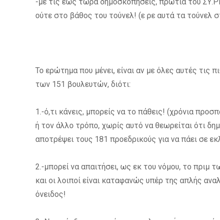
-με τις έως τώρα δημοσκοπήσεις, πρωτιά του ΣΥ.ΡΙΖ
ούτε στο βάθος του τούνελ! (ε ρε αυτά τα τούνελ σ
Το ερώτημα που μένει, είναι αν με όλες αυτές τις 
των 151 βουλευτών, διότι:
1.-ό,τι κάνεις, μπορείς να το πάθεις! (χρόνια προσ
ή τον άλλο τρόπο, χωρίς αυτό να θεωρείται ότι δη
αποτρέψει τους 181 προεδρικούς για να πάει σε εκλ
2.-μπορεί να απαιτήσει, ως εκ του νόμου, το πριμ 
και οι λοιποί είναι καταφανώς υπέρ της απλής αναλ
όνειδος!