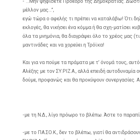
-“…Μην ψηφίσετε Πρόεδρο της Δημοκρατίας. Δώστε 
μέλλον μας…”,
εγώ τώρα ο αφελής τι πρέπει να καταλάβω! Ότι δηλ
εκλογές, θα νικήσει ένα κόμμα ή θα σχη-ματίσει κ
όλα τα μνημόνια, θα διαγράψει όλο το χρέος μας (τ
μαντινάδες και να χορεύει η Τρόϊκα!
Και για να πούμε τα πράματα με τ’ όνομά τους, αυτ
Αλέξης με τον ΣΥ.ΡΙΖ.Α., αλλά επειδή αυτοδυναμία
δούμε, προφανώς και θα προκύψουν συνεργασίες. Ας
-με τη Ν.Δ., λίγο πρόωρο το βλέπω. Άστε το παραπ
-με το ΠΑ.ΣΟ.Κ., δεν το βλέπω, γιατί θα αντιδράσ