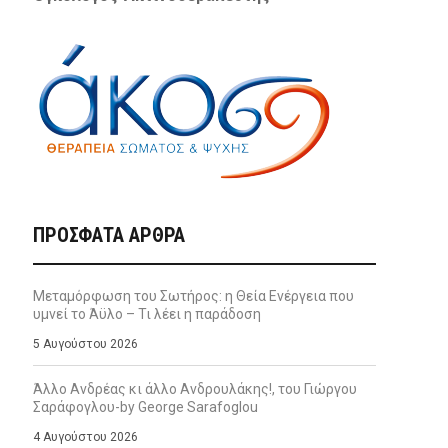
ΠΡΌΣΦΑΤΑ ΆΡΘΡΑ
Μεταμόρφωση του Σωτήρος: η Θεία Ενέργεια που
υμνεί το Άϋλο – Τι λέει η παράδοση
5 Αυγούστου 2026
Άλλο Ανδρέας κι άλλο Ανδρουλάκης!, του Γιώργου
Σαράφογλου-by George Sarafoglou
4 Αυγούστου 2026