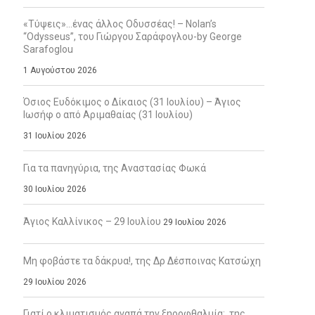
«Τύψεις»…ένας άλλος Οδυσσέας! – Nolan’s
“Odysseus”, του Γιώργου Σαράφογλου-by George
Sarafoglou
1 Αυγούστου 2026
Όσιος Ευδόκιμος ο Δίκαιος (31 Ιουλίου) – Άγιος
Ιωσήφ ο από Αριμαθαίας (31 Ιουλίου)
31 Ιουλίου 2026
Για τα πανηγύρια, της Αναστασίας Φωκά
30 Ιουλίου 2026
Άγιος Καλλίνικος – 29 Ιουλίου
29 Ιουλίου 2026
Μη φοβάστε τα δάκρυα!, της Δρ Δέσποινας Κατσώχη
29 Ιουλίου 2026
Γιατί ο κλιματισμός αγαπά την ξηροφθαλμία;, της