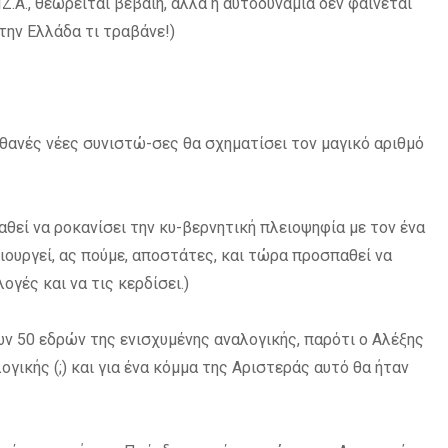
.Α., θεωρείται βέβαιη, αλλά η αυτοδυναμία δεν φαίνεται
την Ελλάδα τι τραβάνε!)
πιθανές νέες συνιστώ-σες θα σχηματίσει τον μαγικό αριθμό
παθεί να ροκανίσει την κυ-βερνητική πλειοψηφία με τον ένα
μιουργεί, ας πούμε, αποστάτες, και τώρα προσπαθεί να
ογές και να τις κερδίσει.)
των 50 εδρών της ενισχυμένης αναλογικής, παρότι ο Αλέξης
ογικής (;) και για ένα κόμμα της Αριστεράς αυτό θα ήταν