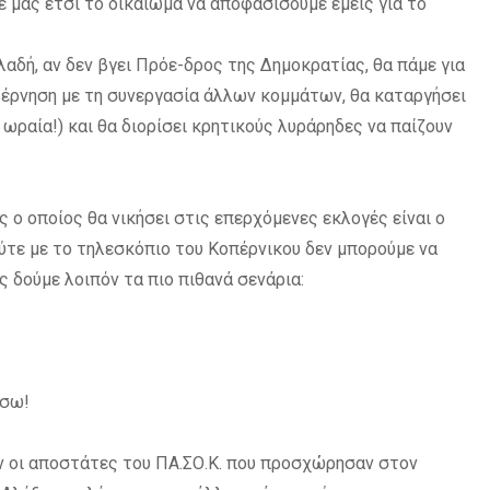
μας έτσι το δικαίωμα να αποφασίσουμε εμείς για το
αδή, αν δεν βγει Πρόε-δρος της Δημοκρατίας, θα πάμε για
υβέρνηση με τη συνεργασία άλλων κομμάτων, θα καταργήσει
ι ωραία!) και θα διορίσει κρητικούς λυράρηδες να παίζουν
ός ο οποίος θα νικήσει στις επερχόμενες εκλογές είναι ο
 ούτε με το τηλεσκόπιο του Κοπέρνικου δεν μπορούμε να
 δούμε λοιπόν τα πιο πιθανά σενάρια:
ίσω!
ουν οι αποστάτες του ΠΑ.ΣΟ.Κ. που προσχώρησαν στον