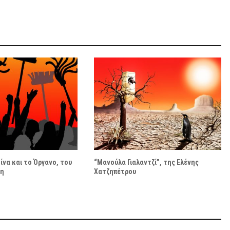
ίνα και το Όργανο, του
“Μανούλα Γιαλαντζί”, της Ελένης
δη
Χατζηπέτρου