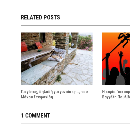
RELATED POSTS
Για γάτες, δηλαδή για γυναίκες …, του
Η κυρία Γιακουμ
Μάνου Στεφανίδη
Βαγγέλη Παυλί
1 COMMENT