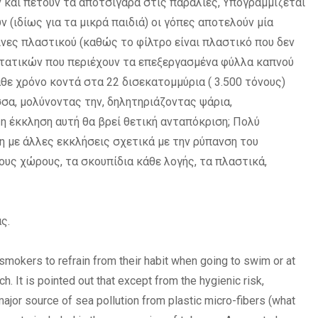
ν και πετούν τα αποτσίγαρα στις παραλίες, Υπογραμμίζεται
ν (ιδίως για τα μικρά παιδιά) οι γόπες αποτελούν μία
ες πλαστικού (καθώς το φίλτρο είναι πλαστικό που δεν
στατικών που περιέχουν τα επεξεργασμένα φύλλα καπνού
θε χρόνο κοντά στα 22 δισεκατομμύρια ( 3.500 τόνους)
σα, μολύνοντας την, δηλητηριάζοντας ψάρια,
 έκκληση αυτή θα βρεί θετική ανταπόκριση; Πολύ
χη με άλλες εκκλήσεις σχετικά με την ρύπανση του
υς χώρους, τα σκουπίδια κάθε λογής, τα πλαστικά,
ς.
 smokers to refrain from their habit when going to swim or at
ch. It is pointed out that except from the hygienic risk,
major source of sea pollution from plastic micro-fibers (what