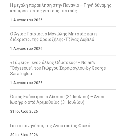
Η μεγάλη παράκληση στην Παναγία – Πηγή δύναμης
και προστασίας για τους πιστούς
1 Αυγούστου 2026
Ο Άγιος Παΐσιος, ο Μανώλης Μητσιάς και η
διάκρισις, της Ωραιοζήλης-Τζίνας Δαβιλά
1 Αυγούστου 2026
«Τύψεις»…ένας άλλος Οδυσσέας! – Nolan’s
“Odysseus”, του Γιώργου Σαράφογλου-by George
Sarafoglou
1 Αυγούστου 2026
Όσιος Ευδόκιμος ο Δίκαιος (31 Ιουλίου) – Άγιος
Ιωσήφ ο από Αριμαθαίας (31 Ιουλίου)
31 Ιουλίου 2026
Για τα πανηγύρια, της Αναστασίας Φωκά
30 Ιουλίου 2026