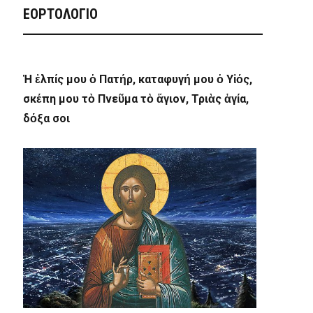
ΕΟΡΤΟΛΟΓΙΟ
Ἡ ἐλπίς μου ὁ Πατήρ, καταφυγή μου ὁ Υἱός,
σκέπη μου τὸ Πνεῦμα τὸ ἅγιον, Τριὰς ἁγία,
δόξα σοι