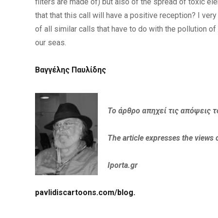
filters are made of) but also of the spread of toxic e
that that this call will have a positive reception? I ver
of all similar calls that have to do with the pollution 
our seas.
Βαγγέλης Παυλίδης
Το άρθρο απηχεί τις απόψεις τ
The article expresses the views 
Iporta.gr
pavlidiscartoons.com/blog.