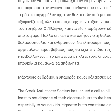
πηγαίνουν για μπάνιο ή τουλάχιστον να μην σβήνου
ότι πέρα από τον υγειονομικό κίνδυνο που συνιστού
τεράστια πηγή μόλυνσης των θαλασσών από μικροίν
εξαφανίζεται), αλλά και διάχυσης των τοξικών συ
του τσιγάρου. Οι Έλληνες καπνιστές «παράγουν» κά
αποτσίγαρα. Πολλά απ’ αυτά καταλήγουν στη θάλασ
θαλασσοπούλια και ανθρώπους. Να ελπίσουμε πως η
αμφιβάλλω. Είμαι βέβαιος πως θα έχει την ίδια τύ
περιβάλλοντος… το κάπνισμα σε κλειστούς δημόσιο
μπουκάλια και άλλα, τα απόβλητα.
Μάρτυρες οι δρόμοι, η υπαιθρός και οι θάλασσές μα
The Greek Anti-cancer Society has issued a call to all
least to not dispose of their cigarette butts to the bea
especially to young kids, cigarette butts constitute a 