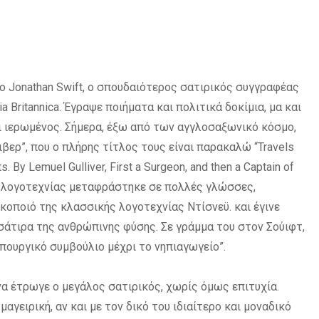
ο Jonathan Swift, ο σπουδαιότερος σατιρικός συγγραφέας
 Britannica. Έγραψε ποιήματα και πολιτικά δοκίμια, μα και
αι ιερωμένος. Σήμερα, έξω από των αγγλοσαξωνικό κόσμο,
βερ”, που ο πλήρης τίτλος τους είναι παρακαλώ “Travels
s. By Lemuel Gulliver, First a Surgeon, and then a Captain of
ής λογοτεχνίας μεταφράστηκε σε πολλές γλώσσες,
κοποιό της κλασσικής λογοτεχνίας Ντίσνεϋ. και έγινε
ή σάτιρα της ανθρώπινης φύσης. Σε γράμμα του στον Σούιφτ,
 υπουργικό συμβούλιο μέχρι το νηπιαγωγείο”.
να έτρωγε ο μεγάλος σατιρικός, χωρίς όμως επιτυχία.
αγειρική, αν και με τον δικό του ιδιαίτερο και μοναδικό