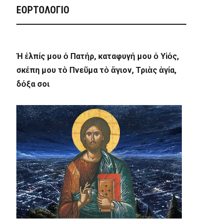
ΕΟΡΤΟΛΟΓΙΟ
Ἡ ἐλπίς μου ὁ Πατήρ, καταφυγή μου ὁ Υἱός,
σκέπη μου τὸ Πνεῦμα τὸ ἅγιον, Τριὰς ἁγία,
δόξα σοι