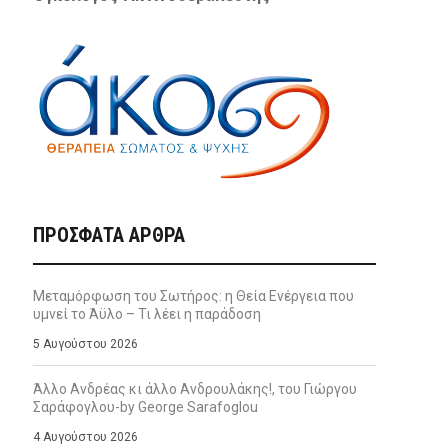
ΠΡΌΣΦΑΤΑ ΆΡΘΡΑ
Μεταμόρφωση του Σωτήρος: η Θεία Ενέργεια που
υμνεί το Άϋλο – Τι λέει η παράδοση
5 Αυγούστου 2026
Άλλο Ανδρέας κι άλλο Ανδρουλάκης!, του Γιώργου
Σαράφογλου-by George Sarafoglou
4 Αυγούστου 2026