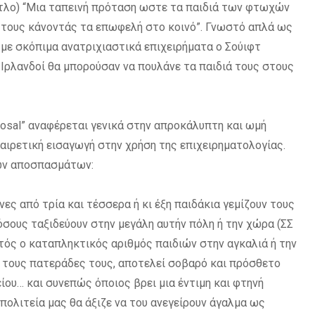
ίτλο) “Μια ταπεινή πρόταση ωστε τα παιδιά των φτωχών
δα τους κάνοντάς τα επωφελή στο κοινό”. Γνωστό απλά ως
υ με σκόπιμα ανατριχιαστικά επιχειρήματα ο Σούιφτ
 Ιρλανδοί θα μπορούσαν να πουλάνε τα παιδιά τους στους
posal” αναφέρεται γενικά στην απροκάλυπτη και ωμή
ξαιρετική εισαγωγή στην χρήση της επιχειρηματολογίας.
νων αποσπασμάτων:
ς από τρία και τέσσερα ή κι έξη παιδάκια γεμίζουν τους
όσους ταξιδεύουν στην μεγάλη αυτήν πόλη ή την χώρα (ΣΣ
ός ο καταπληκτικός αριθμός παιδιών στην αγκαλιά ή την
ι τους πατεράδες τους, αποτελεί σοβαρό και πρόσθετο
ου… και συνεπώς όποιος βρει μια έντιμη και φτηνή
οπολιτεία μας θα άξιζε να του ανεγείρουν άγαλμα ως