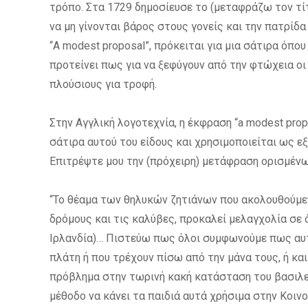
τρόπο. Στα 1729 δημοσίευσε το (μεταφράζω τον τ
να μη γίνονται βάρος στους γονείς και την πατρί
“A modest proposal”, πρόκειται για μια σάτιρα όπο
προτείνει πως για να ξεφύγουν από την φτώχεια οι
πλούσιους για τροφή.
Στην Αγγλική λογοτεχνία, η έκφραση “a modest pro
σάτιρα αυτού του είδους και χρησιμοποιείται ως ε
Επιτρέψτε μου την (πρόχειρη) μετάφραση ορισμέ
“Το θέαμα των θηλυκών ζητιάνων που ακολουθούμενε
δρόμους και τις καλύβες, προκαλεί μελαγχολία σε 
Ιρλανδία)… Πιστεύω πως όλοι συμφωνούμε πως αυτ
πλάτη ή που τρέχουν πίσω από την μάνα τους, ή κα
πρόβλημα στην τωρινή κακή κατάσταση του βασιλεί
μέθοδο να κάνει τα παιδιά αυτά χρήσιμα στην Κοιν