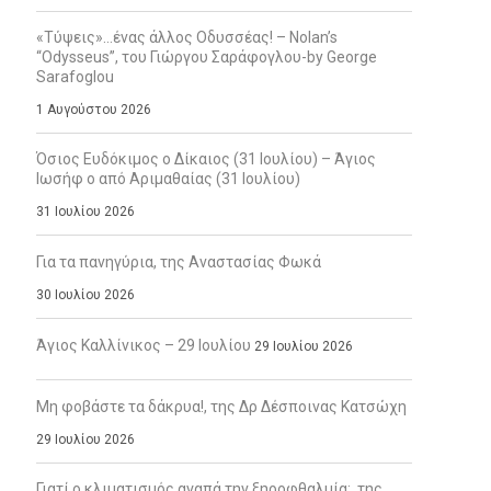
«Τύψεις»…ένας άλλος Οδυσσέας! – Nolan’s
“Odysseus”, του Γιώργου Σαράφογλου-by George
Sarafoglou
1 Αυγούστου 2026
Όσιος Ευδόκιμος ο Δίκαιος (31 Ιουλίου) – Άγιος
Ιωσήφ ο από Αριμαθαίας (31 Ιουλίου)
31 Ιουλίου 2026
Για τα πανηγύρια, της Αναστασίας Φωκά
30 Ιουλίου 2026
Άγιος Καλλίνικος – 29 Ιουλίου
29 Ιουλίου 2026
Μη φοβάστε τα δάκρυα!, της Δρ Δέσποινας Κατσώχη
29 Ιουλίου 2026
Γιατί ο κλιματισμός αγαπά την ξηροφθαλμία;, της