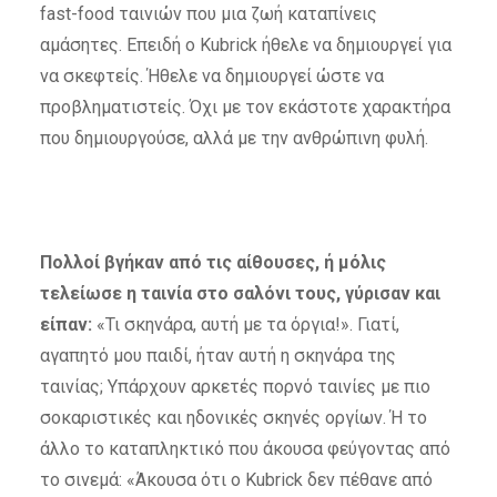
fast-food ταινιών που μια ζωή καταπίνεις
αμάσητες. Επειδή ο Kubrick ήθελε να δημιουργεί για
να σκεφτείς. Ήθελε να δημιουργεί ώστε να
προβληματιστείς. Όχι με τον εκάστοτε χαρακτήρα
που δημιουργούσε, αλλά με την ανθρώπινη φυλή.
Πολλοί βγήκαν από τις αίθουσες, ή μόλις
τελείωσε η ταινία στο σαλόνι τους, γύρισαν και
είπαν:
«Τι σκηνάρα, αυτή με τα όργια!». Γιατί,
αγαπητό μου παιδί, ήταν αυτή η σκηνάρα της
ταινίας; Υπάρχουν αρκετές πορνό ταινίες με πιο
σοκαριστικές και ηδονικές σκηνές οργίων. Ή το
άλλο το καταπληκτικό που άκουσα φεύγοντας από
το σινεμά: «Άκουσα ότι ο Kubrick δεν πέθανε από