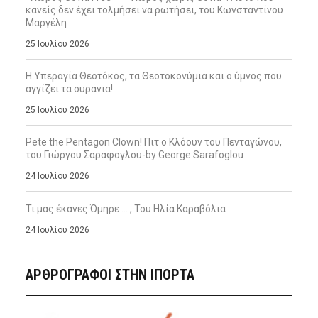
κανείς δεν έχει τολμήσει να ρωτήσει, του Κωνσταντίνου
Μαργέλη
25 Ιουλίου 2026
Η Υπεραγία Θεοτόκος, τα Θεοτοκονύμια και ο ύμνος που
αγγίζει τα ουράνια!
25 Ιουλίου 2026
Pete the Pentagon Clown! Πιτ ο Κλόουν του Πενταγώνου,
του Γιώργου Σαράφογλου-by George Sarafoglou
24 Ιουλίου 2026
Τι μας έκανες Όμηρε … , Του Ηλία Καραβόλια
24 Ιουλίου 2026
ΑΡΘΡΟΓΡΑΦΟΙ ΣΤΗΝ IΠΟΡΤΑ