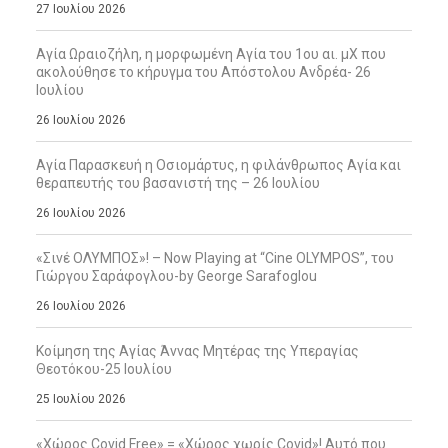
27 Ιουλίου 2026
Αγία Ωραιοζήλη, η μορφωμένη Αγία του 1ου αι. μΧ που
ακολούθησε το κήρυγμα του Απόστολου Ανδρέα- 26
Ιουλίου
26 Ιουλίου 2026
Αγία Παρασκευή η Οσιομάρτυς, η φιλάνθρωπος Αγία και
θεραπευτής του βασανιστή της – 26 Ιουλίου
26 Ιουλίου 2026
«Σινέ ΟΛΥΜΠΟΣ»! – Now Playing at “Cine OLYMPOS”, του
Γιώργου Σαράφογλου-by George Sarafoglou
26 Ιουλίου 2026
Κοίμηση της Αγίας Άννας Μητέρας της Υπεραγίας
Θεοτόκου-25 Ιουλίου
25 Ιουλίου 2026
«Χώρος Covid Free» = «Χώρος χωρίς Covid»! Αυτό που