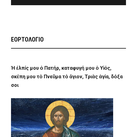
ΕΟΡΤΟΛΟΓΙΟ
Ἡ ἐλπίς μου ὁ Πατήρ, καταφυγή μου ὁ Υἱός,
σκέπη μου τὸ Πνεῦμα τὸ ἅγιον, Τριὰς ἁγία, δόξα
σοι