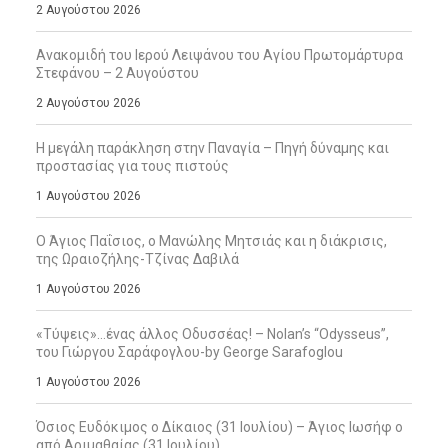
2 Αυγούστου 2026
Ανακομιδή του Ιερού Λειψάνου του Αγίου Πρωτομάρτυρα
Στεφάνου – 2 Αυγούστου
2 Αυγούστου 2026
Η μεγάλη παράκληση στην Παναγία – Πηγή δύναμης και
προστασίας για τους πιστούς
1 Αυγούστου 2026
Ο Άγιος Παΐσιος, ο Μανώλης Μητσιάς και η διάκρισις,
της Ωραιοζήλης-Τζίνας Δαβιλά
1 Αυγούστου 2026
«Τύψεις»…ένας άλλος Οδυσσέας! – Nolan’s “Odysseus”,
του Γιώργου Σαράφογλου-by George Sarafoglou
1 Αυγούστου 2026
Όσιος Ευδόκιμος ο Δίκαιος (31 Ιουλίου) – Άγιος Ιωσήφ ο
από Αριμαθαίας (31 Ιουλίου)