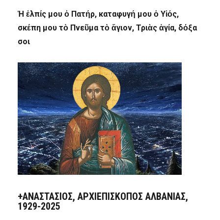
Ἡ ἐλπίς μου ὁ Πατήρ, καταφυγή μου ὁ Υἱός,
σκέπη μου τὸ Πνεῦμα τὸ ἅγιον, Τριὰς ἁγία, δόξα
σοι
+ΑΝΑΣΤΆΣΙΟΣ, ΑΡΧΙΕΠΊΣΚΟΠΟΣ ΑΛΒΑΝΊΑΣ,
1929-2025