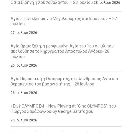
Οσία Ειρήνη η Χρυσοβαλάντου – 28 Ιουλίου
28 Ιουλίου 2026
Άγιος Παντελεήμων ο Μεγαλομάρτυς και Ιαματικός – 27
Ιουλίου
27 Ιουλίου 2026
Αγία Ωραιοζήλη, η μορφωμένη Αγία του 1ου αι. μΧ που
ακολούθησε το κήρυγμα του Απόστολου Ανδρέα- 26
Ιουλίου
26 Ιουλίου 2026
Αγία Παρασκευή η Οσιομάρτυς, η φιλάνθρωπος Αγία και
θεραπευτής του βασανιστή της – 26 Ιουλίου
26 Ιουλίου 2026
«Σινέ ΟΛΥΜΠΟΣ»! – Now Playing at “Cine OLYMPOS”, του
Γιώργου Σαράφογλου-by George Sarafoglou
26 Ιουλίου 2026