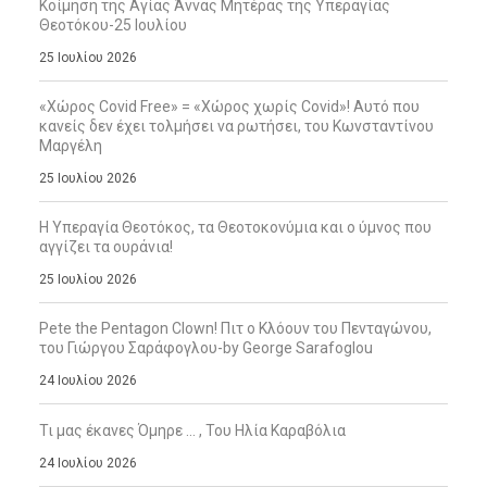
Κοίμηση της Αγίας Άννας Μητέρας της Υπεραγίας
Θεοτόκου-25 Ιουλίου
25 Ιουλίου 2026
«Χώρος Covid Free» = «Χώρος χωρίς Covid»! Αυτό που
κανείς δεν έχει τολμήσει να ρωτήσει, του Κωνσταντίνου
Μαργέλη
25 Ιουλίου 2026
Η Υπεραγία Θεοτόκος, τα Θεοτοκονύμια και ο ύμνος που
αγγίζει τα ουράνια!
25 Ιουλίου 2026
Pete the Pentagon Clown! Πιτ ο Κλόουν του Πενταγώνου,
του Γιώργου Σαράφογλου-by George Sarafoglou
24 Ιουλίου 2026
Τι μας έκανες Όμηρε … , Του Ηλία Καραβόλια
24 Ιουλίου 2026