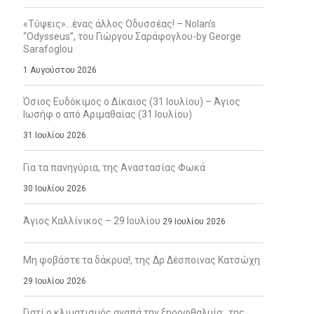
«Τύψεις»…ένας άλλος Οδυσσέας! – Nolan’s
“Odysseus”, του Γιώργου Σαράφογλου-by George
Sarafoglou
1 Αυγούστου 2026
Όσιος Ευδόκιμος ο Δίκαιος (31 Ιουλίου) – Άγιος
Ιωσήφ ο από Αριμαθαίας (31 Ιουλίου)
31 Ιουλίου 2026
Για τα πανηγύρια, της Αναστασίας Φωκά
30 Ιουλίου 2026
Άγιος Καλλίνικος – 29 Ιουλίου
29 Ιουλίου 2026
Μη φοβάστε τα δάκρυα!, της Δρ Δέσποινας Κατσώχη
29 Ιουλίου 2026
Γιατί ο κλιματισμός αγαπά την ξηροφθαλμία;, της