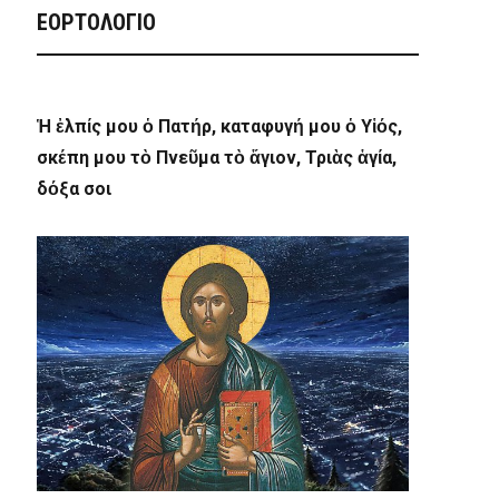
ΕΟΡΤΟΛΟΓΙΟ
Ἡ ἐλπίς μου ὁ Πατήρ, καταφυγή μου ὁ Υἱός,
σκέπη μου τὸ Πνεῦμα τὸ ἅγιον, Τριὰς ἁγία,
δόξα σοι