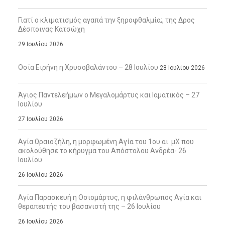
Γιατί ο κλιματισμός αγαπά την ξηροφθαλμία;, της Δρος
Δέσποινας Κατσώχη
29 Ιουλίου 2026
Οσία Ειρήνη η Χρυσοβαλάντου – 28 Ιουλίου
28 Ιουλίου 2026
Άγιος Παντελεήμων ο Μεγαλομάρτυς και Ιαματικός – 27
Ιουλίου
27 Ιουλίου 2026
Αγία Ωραιοζήλη, η μορφωμένη Αγία του 1ου αι. μΧ που
ακολούθησε το κήρυγμα του Απόστολου Ανδρέα- 26
Ιουλίου
26 Ιουλίου 2026
Αγία Παρασκευή η Οσιομάρτυς, η φιλάνθρωπος Αγία και
θεραπευτής του βασανιστή της – 26 Ιουλίου
26 Ιουλίου 2026