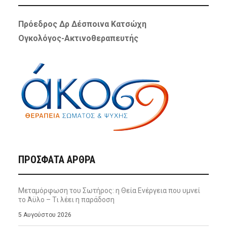
Πρόεδρος Δρ Δέσποινα Κατσώχη
Ογκολόγος-Ακτινοθεραπευτής
ΠΡΌΣΦΑΤΑ ΆΡΘΡΑ
Μεταμόρφωση του Σωτήρος: η Θεία Ενέργεια που υμνεί
το Άϋλο – Τι λέει η παράδοση
5 Αυγούστου 2026