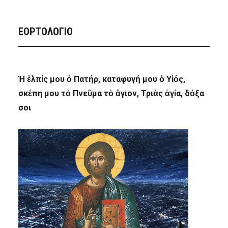
ΕΟΡΤΟΛΟΓΙΟ
Ἡ ἐλπίς μου ὁ Πατήρ, καταφυγή μου ὁ Υἱός,
σκέπη μου τὸ Πνεῦμα τὸ ἅγιον, Τριὰς ἁγία, δόξα
σοι