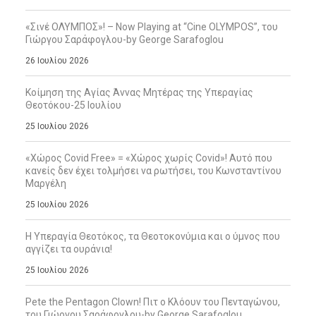
«Σινέ ΟΛΥΜΠΟΣ»! – Now Playing at “Cine OLYMPOS”, του
Γιώργου Σαράφογλου-by George Sarafoglou
26 Ιουλίου 2026
Κοίμηση της Αγίας Άννας Μητέρας της Υπεραγίας
Θεοτόκου-25 Ιουλίου
25 Ιουλίου 2026
«Χώρος Covid Free» = «Χώρος χωρίς Covid»! Αυτό που
κανείς δεν έχει τολμήσει να ρωτήσει, του Κωνσταντίνου
Μαργέλη
25 Ιουλίου 2026
Η Υπεραγία Θεοτόκος, τα Θεοτοκονύμια και ο ύμνος που
αγγίζει τα ουράνια!
25 Ιουλίου 2026
Pete the Pentagon Clown! Πιτ ο Κλόουν του Πενταγώνου,
του Γιώργου Σαράφογλου-by George Sarafoglou