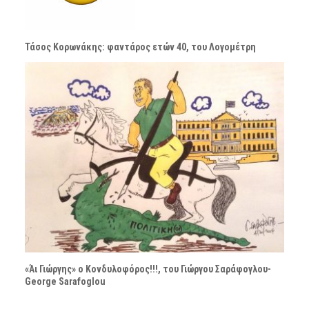
Τάσος Κορωνάκης: φαντάρος ετών 40, του Λογομέτρη
«Άι Γιώργης» ο Κονδυλοφόρος!!!, του Γιώργου Σαράφογλου-
George Sarafoglou