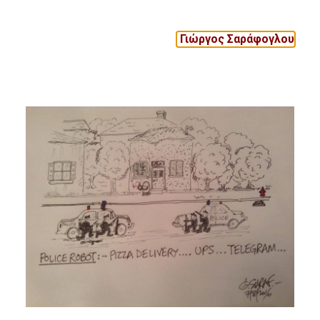
Γιώργος Σαράφογλου