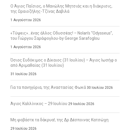
Ο Άγιος Παΐσιος, ο Μανώλης Μητσιάς και η διάκρισις,
της Ωραιοζήλης-Τζίνας Δαβιλά
1 Αυγούστου 2026
«Τύψεις»…ένας άλλος Οδυσσέας! – Nolan’s “Odysseus”,
του Γιώργου Σαράφογλου-by George Sarafoglou
1 Αυγούστου 2026
Όσιος Ευδόκιμος ο Δίκαιος (31 Ιουλίου) – Άγιος Ιωσήφ ο
από Αριμαθαίας (31 Ιουλίου)
31 Ιουλίου 2026
Για τα πανηγύρια, της Αναστασίας Φωκά
30 Ιουλίου 2026
Άγιος Καλλίνικος – 29 Ιουλίου
29 Ιουλίου 2026
Μη φοβάστε τα δάκρυα!, της Δρ Δέσποινας Κατσώχη
29 Ιουλίου 2026