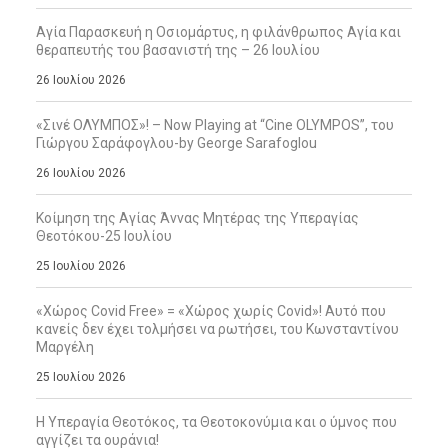
Αγία Παρασκευή η Οσιομάρτυς, η φιλάνθρωπος Αγία και
θεραπευτής του βασανιστή της – 26 Ιουλίου
26 Ιουλίου 2026
«Σινέ ΟΛΥΜΠΟΣ»! – Now Playing at “Cine OLYMPOS”, του
Γιώργου Σαράφογλου-by George Sarafoglou
26 Ιουλίου 2026
Κοίμηση της Αγίας Άννας Μητέρας της Υπεραγίας
Θεοτόκου-25 Ιουλίου
25 Ιουλίου 2026
«Χώρος Covid Free» = «Χώρος χωρίς Covid»! Αυτό που
κανείς δεν έχει τολμήσει να ρωτήσει, του Κωνσταντίνου
Μαργέλη
25 Ιουλίου 2026
Η Υπεραγία Θεοτόκος, τα Θεοτοκονύμια και ο ύμνος που
αγγίζει τα ουράνια!