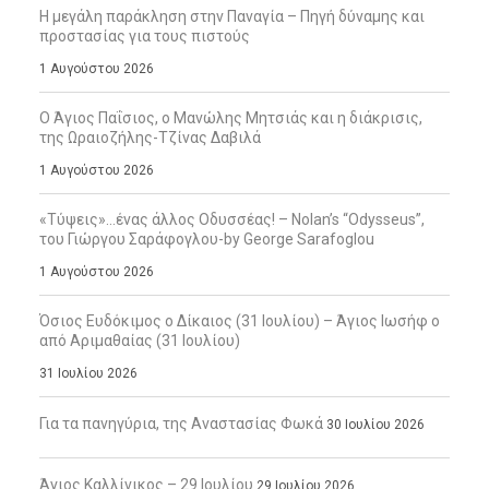
Η μεγάλη παράκληση στην Παναγία – Πηγή δύναμης και
προστασίας για τους πιστούς
1 Αυγούστου 2026
Ο Άγιος Παΐσιος, ο Μανώλης Μητσιάς και η διάκρισις,
της Ωραιοζήλης-Τζίνας Δαβιλά
1 Αυγούστου 2026
«Τύψεις»…ένας άλλος Οδυσσέας! – Nolan’s “Odysseus”,
του Γιώργου Σαράφογλου-by George Sarafoglou
1 Αυγούστου 2026
Όσιος Ευδόκιμος ο Δίκαιος (31 Ιουλίου) – Άγιος Ιωσήφ ο
από Αριμαθαίας (31 Ιουλίου)
31 Ιουλίου 2026
Για τα πανηγύρια, της Αναστασίας Φωκά
30 Ιουλίου 2026
Άγιος Καλλίνικος – 29 Ιουλίου
29 Ιουλίου 2026