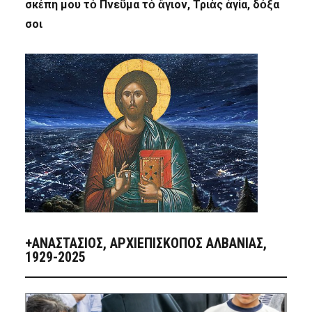
σκέπη μου τὸ Πνεῦμα τὸ ἅγιον, Τριὰς ἁγία, δόξα
σοι
+ΑΝΑΣΤΆΣΙΟΣ, ΑΡΧΙΕΠΊΣΚΟΠΟΣ ΑΛΒΑΝΊΑΣ,
1929-2025