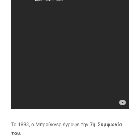
To 1883, o Mπρούκνερ έγραψε την
7η Συμφωνία
του.