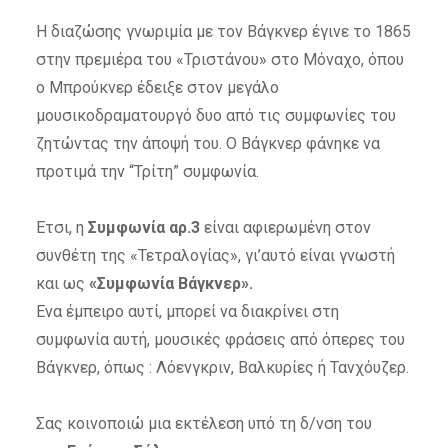
Η διαζώσης γνωριμία με τον Βάγκνερ έγινε το 1865
στην πρεμιέρα του «Τριστάνου» στο Μόναχο, όπου
ο Μπρούκνερ έδειξε στον μεγάλο
μουσικοδραματουργό δυο από τις συμφωνίες του
ζητώντας την άποψή του. Ο Βάγκνερ φάνηκε να
προτιμά την “Τρίτη” συμφωνία.
Ετσι, η
Συμφωνία αρ.3
είναι αφιερωμένη στον
συνθέτη της «Τετραλογίας», γι’αυτό είναι γνωστή
και ως
«Συμφωνία Βάγκνερ».
Ενα έμπειρο αυτί, μπορεί να διακρίνει στη
συμφωνία αυτή, μουσικές φράσεις από όπερες του
Βάγκνερ, όπως : Λόενγκριν, Βαλκυρίες ή Τανχόυζερ.
Σας κοινοποιώ μια εκτέλεση υπό τη δ/νση του