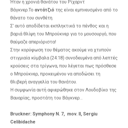
Ήταν η χρονιά θανάτου του Ρίχαρντ
Βάγκνερ.Το
αντάτζιό
της είναι εμπνευσμένο από το
θάνατο του συνθέτη.
Σ’ αυτό αποδίδεται εκπληκτικά το πένθος και η
βαριά θλίψη του Μπρούκνερ για το μουσουργό, που
θαύμαζε απεριόριστα!
Στην κορύφωση του θέματος ακούμε να χτυπούν
στιγμιαία κύμβαλα (24:18) συνοδευμένα από λεπτές
κρούσεις στα τρίγωνα, που λέγεται πως πρόσθεσε
ο Μπρούκνερ, προκειμένου να αποδώσει τη
θλιβερή αναγγελία του θανάτου.
Η συμφωνία αυτή αφιερώθηκε στον Λουδοβίκο της
Βαυαρίας, προστάτη του Βάγκνερ…
Bruckner: Symphony N. 7, mov. ΙΙ, Sergiu
Celibidache