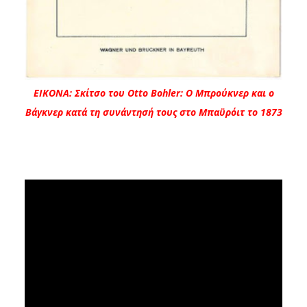
ΕΙΚΟΝΑ: Σκίτσο του Otto Bοhler: Ο Μπρούκνερ και ο
Βάγκνερ κατά τη συνάντησή τους στο Μπαϋρόιτ το 1873