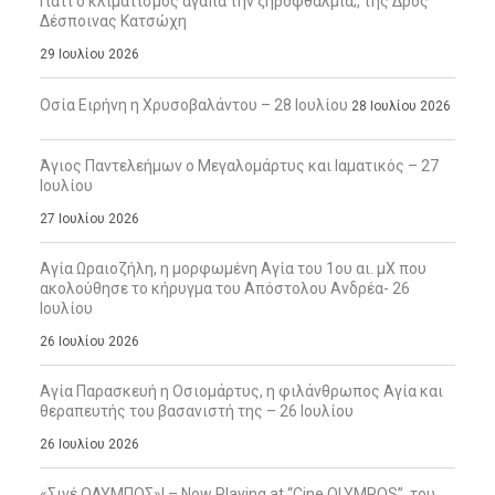
Γιατί ο κλιματισμός αγαπά την ξηροφθαλμία;, της Δρος
Δέσποινας Κατσώχη
29 Ιουλίου 2026
Οσία Ειρήνη η Χρυσοβαλάντου – 28 Ιουλίου
28 Ιουλίου 2026
Άγιος Παντελεήμων ο Μεγαλομάρτυς και Ιαματικός – 27
Ιουλίου
27 Ιουλίου 2026
Αγία Ωραιοζήλη, η μορφωμένη Αγία του 1ου αι. μΧ που
ακολούθησε το κήρυγμα του Απόστολου Ανδρέα- 26
Ιουλίου
26 Ιουλίου 2026
Αγία Παρασκευή η Οσιομάρτυς, η φιλάνθρωπος Αγία και
θεραπευτής του βασανιστή της – 26 Ιουλίου
26 Ιουλίου 2026
«Σινέ ΟΛΥΜΠΟΣ»! – Now Playing at “Cine OLYMPOS”, του