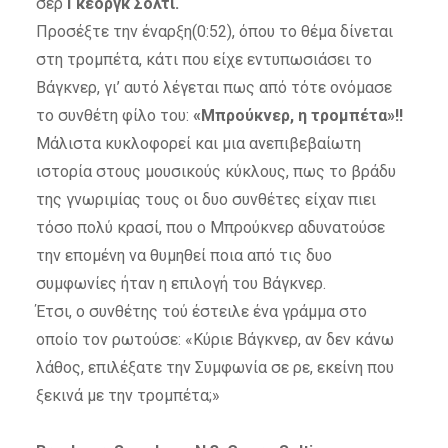
σερ
Γκέοργκ Σόλτι.
Προσέξτε την έναρξη(0:52), όπου το θέμα δίνεται
στη τρομπέτα, κάτι που είχε εντυπωσιάσει το
Βάγκνερ, γι’ αυτό λέγεται πως από τότε ονόμασε
το συνθέτη φίλο του:
«Μπρούκνερ, η τρομπέτα»!!
Μάλιστα κυκλοφορεί και μια ανεπιβεβαίωτη
ιστορία στους μουσικούς κύκλους, πως το βράδυ
της γνωριμίας τους οι δυο συνθέτες είχαν πιει
τόσο πολύ κρασί, που ο Μπρούκνερ αδυνατούσε
την επομένη να θυμηθεί ποια από τις δυο
συμφωνίες ήταν η επιλογή του Βάγκνερ.
Έτσι, ο συνθέτης τού έστειλε ένα γράμμα στο
οποίο τον ρωτούσε:
«Κύριε Βάγκνερ, αν δεν κάνω
λάθος, επιλέξατε την Συμφωνία σε ρε, εκείνη που
ξεκινά με την τρομπέτα;»