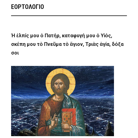
ΕΟΡΤΟΛΟΓΙΟ
Ἡ ἐλπίς μου ὁ Πατήρ, καταφυγή μου ὁ Υἱός,
σκέπη μου τὸ Πνεῦμα τὸ ἅγιον, Τριὰς ἁγία, δόξα
σοι