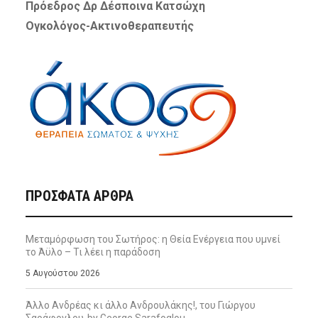
Πρόεδρος Δρ Δέσποινα Κατσώχη
Ογκολόγος-Ακτινοθεραπευτής
ΠΡΌΣΦΑΤΑ ΆΡΘΡΑ
Μεταμόρφωση του Σωτήρος: η Θεία Ενέργεια που υμνεί
το Άϋλο – Τι λέει η παράδοση
5 Αυγούστου 2026
Άλλο Ανδρέας κι άλλο Ανδρουλάκης!, του Γιώργου
Σαράφογλου-by George Sarafoglou