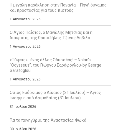
Η μεγάλη παράκληση στην Παναγία – Πηγή δύναμης
και προστασίας για τους πιστούς
1 Αυγούστου 2026
Ο Άγιος Παΐσιος, ο Μανώλης Μητσιάς και η
διάκρισις, της Ωραιοζήλης-Τζίνας Δαβιλά
1 Αυγούστου 2026
«Τύψεις»…ένας άλλος Οδυσσέας! – Nolan’s
“Odysseus”, του Γιώργου Σαράφογλου-by George
Sarafoglou
1 Αυγούστου 2026
Όσιος Ευδόκιμος ο Δίκαιος (31 Ιουλίου) – Άγιος
Ιωσήφ ο από Αριμαθαίας (31 Ιουλίου)
31 Ιουλίου 2026
Για τα πανηγύρια, της Αναστασίας Φωκά
30 Ιουλίου 2026