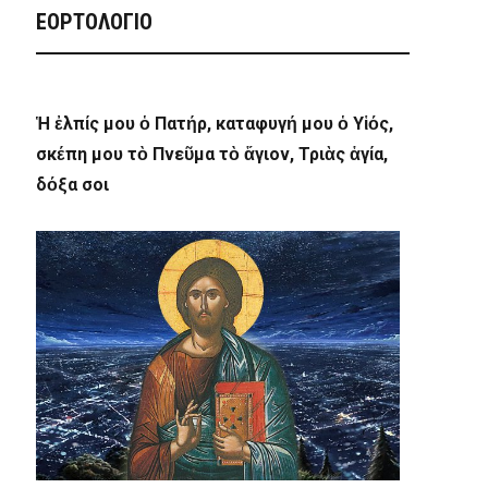
ΕΟΡΤΟΛΟΓΙΟ
Ἡ ἐλπίς μου ὁ Πατήρ, καταφυγή μου ὁ Υἱός,
σκέπη μου τὸ Πνεῦμα τὸ ἅγιον, Τριὰς ἁγία,
δόξα σοι