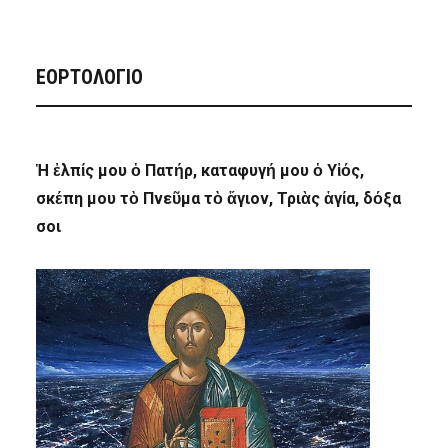
ΕΟΡΤΟΛΟΓΙΟ
Ἡ ἐλπίς μου ὁ Πατήρ, καταφυγή μου ὁ Υἱός,
σκέπη μου τὸ Πνεῦμα τὸ ἅγιον, Τριὰς ἁγία, δόξα
σοι