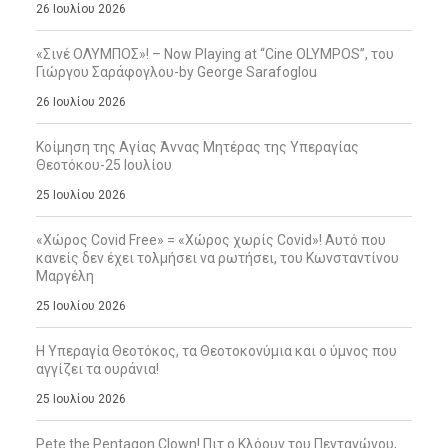
26 Ιουλίου 2026
«Σινέ ΟΛΥΜΠΟΣ»! – Now Playing at “Cine OLYMPOS”, του
Γιώργου Σαράφογλου-by George Sarafoglou
26 Ιουλίου 2026
Κοίμηση της Αγίας Άννας Μητέρας της Υπεραγίας
Θεοτόκου-25 Ιουλίου
25 Ιουλίου 2026
«Χώρος Covid Free» = «Χώρος χωρίς Covid»! Αυτό που
κανείς δεν έχει τολμήσει να ρωτήσει, του Κωνσταντίνου
Μαργέλη
25 Ιουλίου 2026
Η Υπεραγία Θεοτόκος, τα Θεοτοκονύμια και ο ύμνος που
αγγίζει τα ουράνια!
25 Ιουλίου 2026
Pete the Pentagon Clown! Πιτ ο Κλόουν του Πενταγώνου,