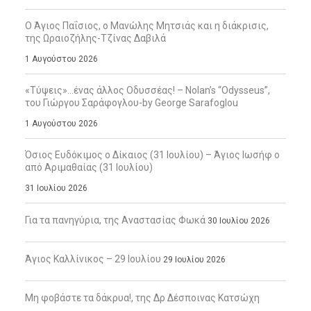
Ο Άγιος Παΐσιος, ο Μανώλης Μητσιάς και η διάκρισις,
της Ωραιοζήλης-Τζίνας Δαβιλά
1 Αυγούστου 2026
«Τύψεις»…ένας άλλος Οδυσσέας! – Nolan’s “Odysseus”,
του Γιώργου Σαράφογλου-by George Sarafoglou
1 Αυγούστου 2026
Όσιος Ευδόκιμος ο Δίκαιος (31 Ιουλίου) – Άγιος Ιωσήφ ο
από Αριμαθαίας (31 Ιουλίου)
31 Ιουλίου 2026
Για τα πανηγύρια, της Αναστασίας Φωκά
30 Ιουλίου 2026
Άγιος Καλλίνικος – 29 Ιουλίου
29 Ιουλίου 2026
Μη φοβάστε τα δάκρυα!, της Δρ Δέσποινας Κατσώχη