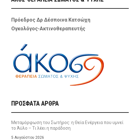
Πρόεδρος Δρ Δέσποινα Κατσώχη
Ογκολόγος-Ακτινοθεραπευτής
ΠΡΌΣΦΑΤΑ ΆΡΘΡΑ
Μεταμόρφωση του Σωτήρος: η Θεία Ενέργεια που υμνεί
το Άϋλο – Τι λέει η παράδοση
5 Αυγούστου 2026