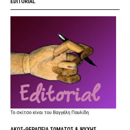
EDITORIAL
Το σκίτσο είναι του Βαγγέλη Παυλίδη
ΑΚΟΣ-ΘΕΡΑΠΕΙΑ ΣΩΜΑΤΟΣ & ΨΥΧΗΣ