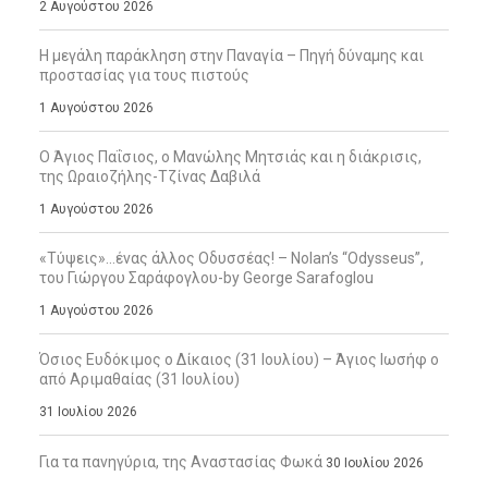
2 Αυγούστου 2026
Η μεγάλη παράκληση στην Παναγία – Πηγή δύναμης και
προστασίας για τους πιστούς
1 Αυγούστου 2026
Ο Άγιος Παΐσιος, ο Μανώλης Μητσιάς και η διάκρισις,
της Ωραιοζήλης-Τζίνας Δαβιλά
1 Αυγούστου 2026
«Τύψεις»…ένας άλλος Οδυσσέας! – Nolan’s “Odysseus”,
του Γιώργου Σαράφογλου-by George Sarafoglou
1 Αυγούστου 2026
Όσιος Ευδόκιμος ο Δίκαιος (31 Ιουλίου) – Άγιος Ιωσήφ ο
από Αριμαθαίας (31 Ιουλίου)
31 Ιουλίου 2026
Για τα πανηγύρια, της Αναστασίας Φωκά
30 Ιουλίου 2026