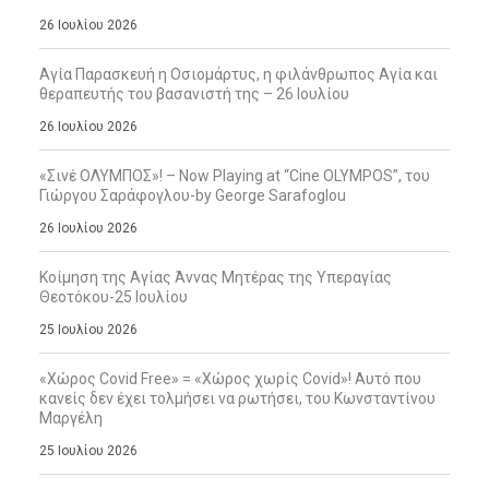
26 Ιουλίου 2026
Αγία Παρασκευή η Οσιομάρτυς, η φιλάνθρωπος Αγία και
θεραπευτής του βασανιστή της – 26 Ιουλίου
26 Ιουλίου 2026
«Σινέ ΟΛΥΜΠΟΣ»! – Now Playing at “Cine OLYMPOS”, του
Γιώργου Σαράφογλου-by George Sarafoglou
26 Ιουλίου 2026
Κοίμηση της Αγίας Άννας Μητέρας της Υπεραγίας
Θεοτόκου-25 Ιουλίου
25 Ιουλίου 2026
«Χώρος Covid Free» = «Χώρος χωρίς Covid»! Αυτό που
κανείς δεν έχει τολμήσει να ρωτήσει, του Κωνσταντίνου
Μαργέλη
25 Ιουλίου 2026