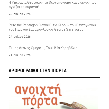
Η Υπεραγία Θεοτόκος, τα Θεοτοκονύμια και ο ύμνος που
αγγίζει τα ουράνια!
25 Ιουλίου 2026
Pete the Pentagon Clown! Πιτ ο Κλόουν του Πενταγώνου,
του Γιώργου Σαράφογλου-by George Sarafoglou
24 Ιουλίου 2026
Τι μας έκανες Όμηρε … , Του Ηλία Καραβόλια
24 Ιουλίου 2026
ΑΡΘΡΟΓΡΑΦΟΙ ΣΤΗΝ IΠΟΡΤΑ