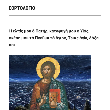
ΕΟΡΤΟΛΟΓΙΟ
Ἡ ἐλπίς μου ὁ Πατήρ, καταφυγή μου ὁ Υἱός,
σκέπη μου τὸ Πνεῦμα τὸ ἅγιον, Τριὰς ἁγία, δόξα
σοι