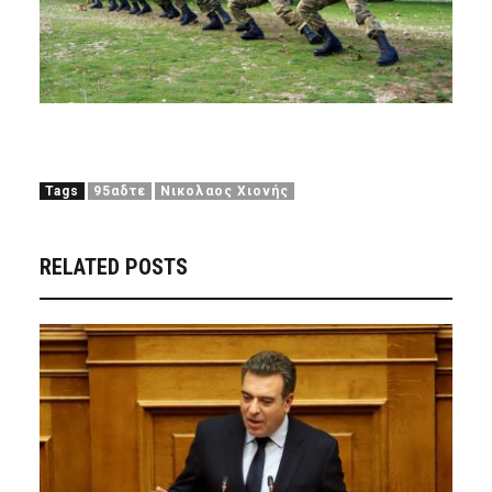
Tags
95αδτε
Νικολαος Χιονής
RELATED POSTS