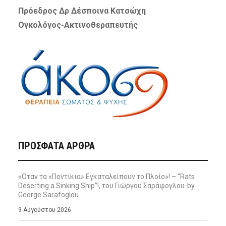
Πρόεδρος Δρ Δέσποινα Κατσώχη
Ογκολόγος-Ακτινοθεραπευτής
ΠΡΌΣΦΑΤΑ ΆΡΘΡΑ
«Όταν τα «Ποντίκια» Εγκαταλείπουν το Πλοίο»! – “Rats
Deserting a Sinking Ship”!, του Γιώργου Σαράφογλου-by
George Sarafoglou
9 Αυγούστου 2026