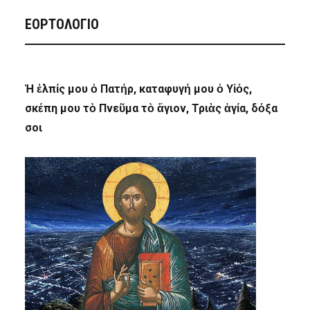
ΕΟΡΤΟΛΟΓΙΟ
Ἡ ἐλπίς μου ὁ Πατήρ, καταφυγή μου ὁ Υἱός,
σκέπη μου τὸ Πνεῦμα τὸ ἅγιον, Τριὰς ἁγία, δόξα
σοι