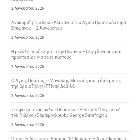
2 Αυγούστου 2026
Ανακομιδή του Ιερού Λειψάνου του Αγίου Πρωτομάρτυρα
Στεφάνου – 2 Αυγούστου
2 Αυγούστου 2026
Η μεγάλη παράκληση στην Παναγία – Πηγή δύναμης και
προστασίας για τους πιστούς
1 Αυγούστου 2026
Ο Άγιος Παΐσιος, ο Μανώλης Μητσιάς και η διάκρισις,
της Ωραιοζήλης-Τζίνας Δαβιλά
1 Αυγούστου 2026
«Τύψεις»…ένας άλλος Οδυσσέας! – Nolan’s “Odysseus”,
του Γιώργου Σαράφογλου-by George Sarafoglou
1 Αυγούστου 2026
Όσιος Ευδόκιμος ο Δίκαιος (31 Ιουλίου) – Άγιος Ιωσήφ ο