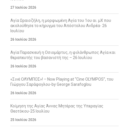
27 Ιουλίου 2026
Αγία Ωραιοζήλη, η μορφωμένη Αγία του 1ου αι. μΧ που
ακολούθησε το κήρυγμα του Απόστολου Ανδρέα- 26
Ιουλίου
26 Ιουλίου 2026
Αγία Παρασκευή η Οσιομάρτυς, η φιλάνθρωπος Αγία και
θεραπευτής του βασανιστή της – 26 Ιουλίου
26 Ιουλίου 2026
«Σινέ ΟΛΥΜΠΟΣ»! – Now Playing at “Cine OLYMPOS”, του
Γιώργου Σαράφογλου-by George Sarafoglou
26 Ιουλίου 2026
Κοίμηση της Αγίας Άννας Μητέρας της Υπεραγίας
Θεοτόκου-25 Ιουλίου
25 Ιουλίου 2026