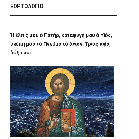
ΕΟΡΤΟΛΟΓΙΟ
Ἡ ἐλπίς μου ὁ Πατήρ, καταφυγή μου ὁ Υἱός,
σκέπη μου τὸ Πνεῦμα τὸ ἅγιον, Τριὰς ἁγία,
δόξα σοι