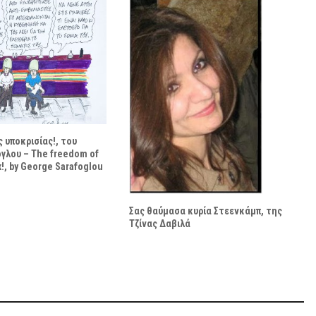
 υποκρισίας!, του
γλου – The freedom of
x!, by George Sarafoglou
Σας θαύμασα κυρία Στεενκάμπ, της
Τζίνας Δαβιλά