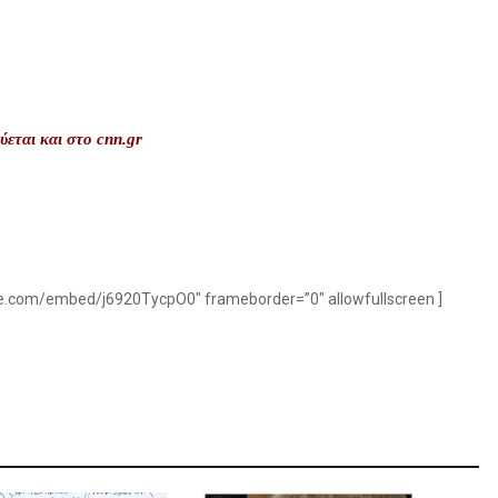
ύεται και στο cnn.gr
be.com/embed/j6920TycpO0″ frameborder=”0″ allowfullscreen ]