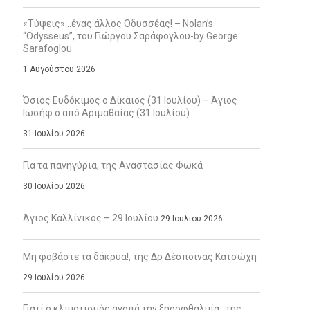
«Τύψεις»…ένας άλλος Οδυσσέας! – Nolan’s
“Odysseus”, του Γιώργου Σαράφογλου-by George
Sarafoglou
1 Αυγούστου 2026
Όσιος Ευδόκιμος ο Δίκαιος (31 Ιουλίου) – Άγιος
Ιωσήφ ο από Αριμαθαίας (31 Ιουλίου)
31 Ιουλίου 2026
Για τα πανηγύρια, της Αναστασίας Φωκά
30 Ιουλίου 2026
Άγιος Καλλίνικος – 29 Ιουλίου
29 Ιουλίου 2026
Μη φοβάστε τα δάκρυα!, της Δρ Δέσποινας Κατσώχη
29 Ιουλίου 2026
Γιατί ο κλιματισμός αγαπά την ξηροφθαλμία;, της