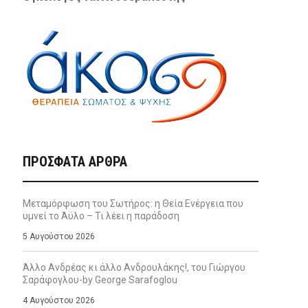
ΠΡΌΣΦΑΤΑ ΆΡΘΡΑ
Μεταμόρφωση του Σωτήρος: η Θεία Ενέργεια που
υμνεί το Άϋλο – Τι λέει η παράδοση
5 Αυγούστου 2026
Άλλο Ανδρέας κι άλλο Ανδρουλάκης!, του Γιώργου
Σαράφογλου-by George Sarafoglou
4 Αυγούστου 2026