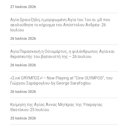
27 Ιουλίου 2026
Αγία Ωραιοζήλη, η μορφωμένη Αγία του 1ου αι. μΧ που
ακολούθησε το κήρυγμα του Απόστολου Ανδρέα- 26
Ιουλίου
26 Ιουλίου 2026
Αγία Παρασκευή η Οσιομάρτυς, η φιλάνθρωπος Αγία και
θεραπευτής του βασανιστή της – 26 Ιουλίου
26 Ιουλίου 2026
«Σινέ ΟΛΥΜΠΟΣ»! – Now Playing at “Cine OLYMPOS”, του
Γιώργου Σαράφογλου-by George Sarafoglou
26 Ιουλίου 2026
Κοίμηση της Αγίας Άννας Μητέρας της Υπεραγίας
Θεοτόκου-25 Ιουλίου
25 Ιουλίου 2026