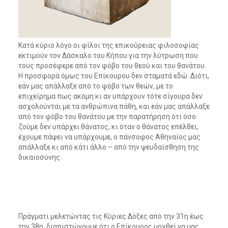
Κατά κύριο λόγο οι φίλοι της επικούρειας φιλοσοφίας
εκτιμούν τον Δάσκαλο του Κήπου για την λύτρωση που
τους προσέφερε από τον φόβο του θεού και του θανάτου.
Η προσφορά όμως του Επίκουρου δεν σταματά εδώ. Διότι,
εάν μας απάλλαξε από το φόβο των θεών, με το
επιχείρημα πως ακόμη κι αν υπάρχουν τότε σίγουρα δεν
ασχολούνται με τα ανθρώπινα πάθη, και εάν μας απάλλαξε
από τον φόβο του θανάτου με την παρατήρηση ότι όσο
ζούμε δεν υπάρχει θάνατος, κι όταν ο θάνατος επέλθει,
έχουμε πάψει να υπάρχουμε, ο πάνσοφος Αθηναίος μας
απάλλαξε κι από κάτι άλλο – από την ψευδαίσθηση της
δικαιοσύνης.
Πράγματι μελετώντας τις Κύριες Δόξες από την 31η έως
την 38η, διαπιστώνουμε ότι ο Επίκουρος μοχθεί να μας