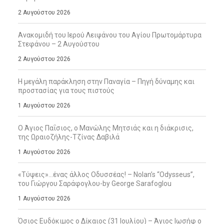
2 Αυγούστου 2026
Ανακομιδή του Ιερού Λειψάνου του Αγίου Πρωτομάρτυρα
Στεφάνου – 2 Αυγούστου
2 Αυγούστου 2026
Η μεγάλη παράκληση στην Παναγία – Πηγή δύναμης και
προστασίας για τους πιστούς
1 Αυγούστου 2026
Ο Άγιος Παΐσιος, ο Μανώλης Μητσιάς και η διάκρισις,
της Ωραιοζήλης-Τζίνας Δαβιλά
1 Αυγούστου 2026
«Τύψεις»…ένας άλλος Οδυσσέας! – Nolan’s “Odysseus”,
του Γιώργου Σαράφογλου-by George Sarafoglou
1 Αυγούστου 2026
Όσιος Ευδόκιμος ο Δίκαιος (31 Ιουλίου) – Άγιος Ιωσήφ ο