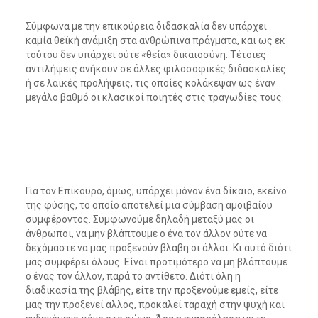
Σύμφωνα με την επικούρεια διδασκαλία δεν υπάρχει
καμία θεϊκή ανάμιξη στα ανθρώπινα πράγματα, και ως εκ
τούτου δεν υπάρχει ούτε «θεία» δικαιοσύνη. Τέτοιες
αντιλήψεις ανήκουν σε άλλες φιλοσοφικές διδασκαλίες
ή σε λαϊκές προλήψεις, τις οποίες κολάκεψαν ως έναν
μεγάλο βαθμό οι κλασικοί ποιητές στις τραγωδίες τους.
Για τον Επίκουρο, όμως, υπάρχει μόνον ένα δίκαιο, εκείνο
της φύσης, το οποίο αποτελεί μια σύμβαση αμοιβαίου
συμφέροντος. Συμφωνούμε δηλαδή μεταξύ μας οι
άνθρωποι, να μην βλάπτουμε ο ένα τον άλλον ούτε να
δεχόμαστε να μας προξενούν βλάβη οι άλλοι. Κι αυτό διότι
μας συμφέρει όλους. Είναι προτιμότερο να μη βλάπτουμε
ο ένας τον άλλον, παρά το αντίθετο. Διότι όλη η
διαδικασία της βλάβης, είτε την προξενούμε εμείς, είτε
μας την προξενεί άλλος, προκαλεί ταραχή στην ψυχή και