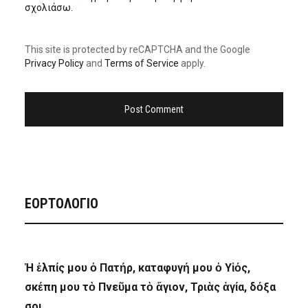
σχολιάσω.
This site is protected by reCAPTCHA and the Google
Privacy Policy
and
Terms of Service
apply.
ΕΟΡΤΟΛΟΓΙΟ
Ἡ ἐλπίς μου ὁ Πατήρ, καταφυγή μου ὁ Υἱός,
σκέπη μου τὸ Πνεῦμα τὸ ἅγιον, Τριὰς ἁγία, δόξα
σοι