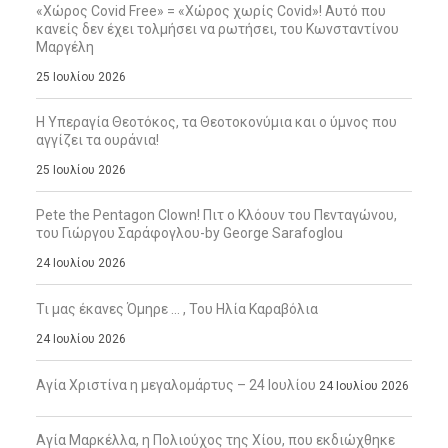
«Χώρος Covid Free» = «Χώρος χωρίς Covid»! Αυτό που
κανείς δεν έχει τολμήσει να ρωτήσει, του Κωνσταντίνου
Μαργέλη
25 Ιουλίου 2026
Η Υπεραγία Θεοτόκος, τα Θεοτοκονύμια και ο ύμνος που
αγγίζει τα ουράνια!
25 Ιουλίου 2026
Pete the Pentagon Clown! Πιτ ο Κλόουν του Πενταγώνου,
του Γιώργου Σαράφογλου-by George Sarafoglou
24 Ιουλίου 2026
Τι μας έκανες Όμηρε … , Του Ηλία Καραβόλια
24 Ιουλίου 2026
Αγία Χριστίνα η μεγαλομάρτυς – 24 Ιουλίου
24 Ιουλίου 2026
Αγία Μαρκέλλα, η Πολιούχος της Χίου, που εκδιώχθηκε