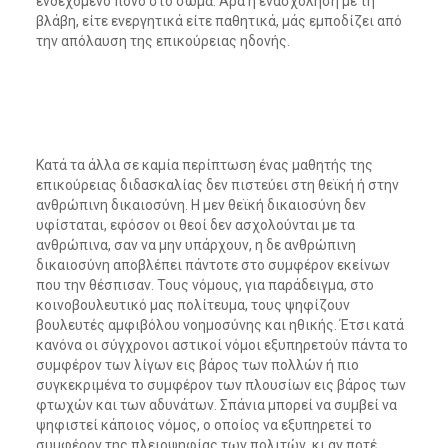
ενδεχόμενο πόνο στο σώμα. Άρα η ενασχόληση με τη
βλάβη, είτε ενεργητικά είτε παθητικά, μάς εμποδίζει από
την απόλαυση της επικούρειας ηδονής.
Κατά τα άλλα σε καμία περίπτωση ένας μαθητής της
επικούρειας διδασκαλίας δεν πιστεύει στη θεϊκή ή στην
ανθρώπινη δικαιοσύνη. Η μεν θεϊκή δικαιοσύνη δεν
υφίσταται, εφόσον οι θεοί δεν ασχολούνται με τα
ανθρώπινα, σαν να μην υπάρχουν, η δε ανθρώπινη
δικαιοσύνη αποβλέπει πάντοτε στο συμφέρον εκείνων
που την θέσπισαν. Τους νόμους, για παράδειγμα, στο
κοινοβουλευτικό μας πολίτευμα, τους ψηφίζουν
βουλευτές αμφιβόλου νοημοσύνης και ηθικής. Έτσι κατά
κανόνα οι σύγχρονοι αστικοί νόμοι εξυπηρετούν πάντα το
συμφέρον των λίγων εις βάρος των πολλών ή πιο
συγκεκριμένα το συμφέρον των πλουσίων εις βάρος των
φτωχών και των αδυνάτων. Σπάνια μπορεί να συμβεί να
ψηφιστεί κάποιος νόμος, ο οποίος να εξυπηρετεί το
συμφέρον της πλειοψηφίας των πολιτών, κι αν ποτέ