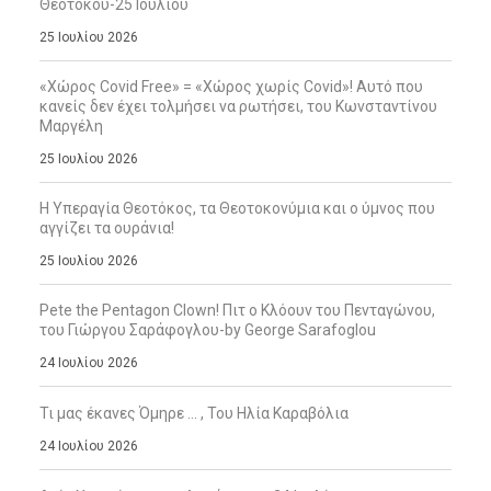
Θεοτόκου-25 Ιουλίου
25 Ιουλίου 2026
«Χώρος Covid Free» = «Χώρος χωρίς Covid»! Αυτό που
κανείς δεν έχει τολμήσει να ρωτήσει, του Κωνσταντίνου
Μαργέλη
25 Ιουλίου 2026
Η Υπεραγία Θεοτόκος, τα Θεοτοκονύμια και ο ύμνος που
αγγίζει τα ουράνια!
25 Ιουλίου 2026
Pete the Pentagon Clown! Πιτ ο Κλόουν του Πενταγώνου,
του Γιώργου Σαράφογλου-by George Sarafoglou
24 Ιουλίου 2026
Τι μας έκανες Όμηρε … , Του Ηλία Καραβόλια
24 Ιουλίου 2026