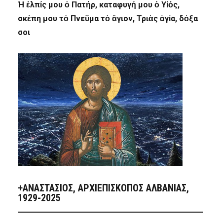
Ἡ ἐλπίς μου ὁ Πατήρ, καταφυγή μου ὁ Υἱός,
σκέπη μου τὸ Πνεῦμα τὸ ἅγιον, Τριὰς ἁγία, δόξα
σοι
+ΑΝΑΣΤΆΣΙΟΣ, ΑΡΧΙΕΠΊΣΚΟΠΟΣ ΑΛΒΑΝΊΑΣ,
1929-2025