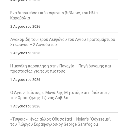
Ενα διασκεδαστικό καφενείο βιβλίων, του Ηλία
Καραβόλια
2 Αυγούστου 2026
Ανακομιδή του Ιερού Λειψάνου του Αγίου Πρωτομάρτυρα
Στεφάνου – 2 Αυγούστου
2 Αυγούστου 2026
Η μεγάλη παράκληση στην Παναγία – Πηγή δύναμης και
προστασίας για τους πιστούς
1 Αυγούστου 2026
Ο Άγιος Παΐσιος, ο Μανώλης Μητσιάς και η διάκρισις,
της Ωραιοζήλης-Τζίνας Δαβιλά
1 Αυγούστου 2026
«Τύψεις»…ένας άλλος Οδυσσέας! – Nolan’s “Odysseus”,
του Γιώργου Σαράφογλου-by George Sarafoglou