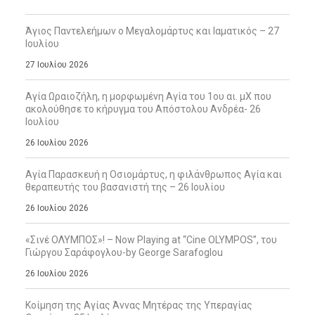
Άγιος Παντελεήμων ο Μεγαλομάρτυς και Ιαματικός – 27
Ιουλίου
27 Ιουλίου 2026
Αγία Ωραιοζήλη, η μορφωμένη Αγία του 1ου αι. μΧ που
ακολούθησε το κήρυγμα του Απόστολου Ανδρέα- 26
Ιουλίου
26 Ιουλίου 2026
Αγία Παρασκευή η Οσιομάρτυς, η φιλάνθρωπος Αγία και
θεραπευτής του βασανιστή της – 26 Ιουλίου
26 Ιουλίου 2026
«Σινέ ΟΛΥΜΠΟΣ»! – Now Playing at “Cine OLYMPOS”, του
Γιώργου Σαράφογλου-by George Sarafoglou
26 Ιουλίου 2026
Κοίμηση της Αγίας Άννας Μητέρας της Υπεραγίας