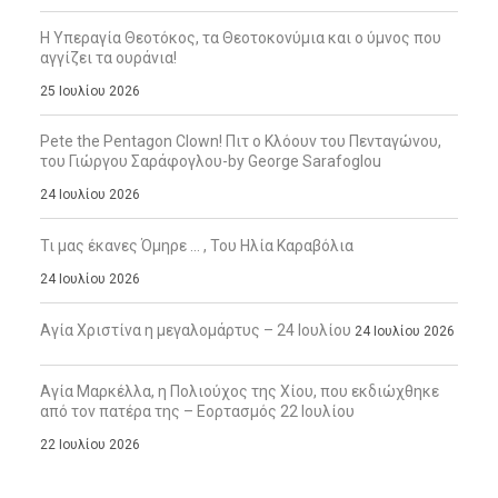
Η Υπεραγία Θεοτόκος, τα Θεοτοκονύμια και ο ύμνος που
αγγίζει τα ουράνια!
25 Ιουλίου 2026
Pete the Pentagon Clown! Πιτ ο Κλόουν του Πενταγώνου,
του Γιώργου Σαράφογλου-by George Sarafoglou
24 Ιουλίου 2026
Τι μας έκανες Όμηρε … , Του Ηλία Καραβόλια
24 Ιουλίου 2026
Αγία Χριστίνα η μεγαλομάρτυς – 24 Ιουλίου
24 Ιουλίου 2026
Αγία Μαρκέλλα, η Πολιούχος της Χίου, που εκδιώχθηκε
από τον πατέρα της – Εορτασμός 22 Ιουλίου
22 Ιουλίου 2026