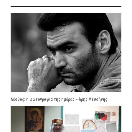
Λέσβος: η φωτογραφία της ημέρας – Άρης Μεσσήνης