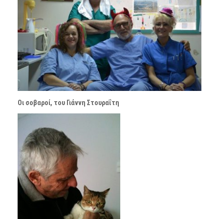
Οι σοβαροί, του Γιάννη Στουραΐτη