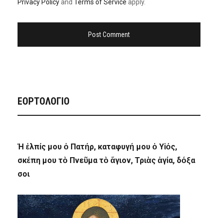
Privacy Policy
and
Terms of Service
apply.
ΕΟΡΤΟΛΟΓΙΟ
Ἡ ἐλπίς μου ὁ Πατήρ, καταφυγή μου ὁ Υἱός,
σκέπη μου τὸ Πνεῦμα τὸ ἅγιον, Τριὰς ἁγία, δόξα
σοι