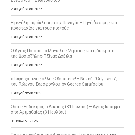
Στεφάνου – 2 Αυγούστου
2 Αυγούστου 2026
Η μεγάλη παράκληση στην Παναγία – Πηγή δύναμης και
προστασίας για τους πιστούς
1 Αυγούστου 2026
Ο Άγιος Παΐσιος, ο Μανώλης Μητσιάς και η διάκρισις,
της Ωραιοζήλης-Τζίνας Δαβιλά
1 Αυγούστου 2026
«Τύψεις»…ένας άλλος Οδυσσέας! – Nolan’s “Odysseus”,
του Γιώργου Σαράφογλου-by George Sarafoglou
1 Αυγούστου 2026
Όσιος Ευδόκιμος ο Δίκαιος (31 Ιουλίου) – Άγιος Ιωσήφ ο
από Αριμαθαίας (31 Ιουλίου)
31 Ιουλίου 2026