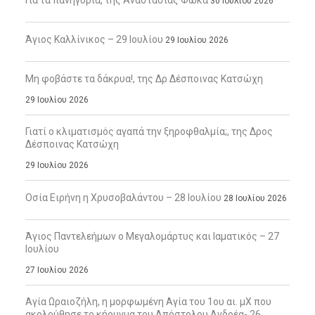
Για τα πανηγύρια, της Αναστασίας Φωκά
30 Ιουλίου 2026
Άγιος Καλλίνικος – 29 Ιουλίου
29 Ιουλίου 2026
Μη φοβάστε τα δάκρυα!, της Δρ Δέσποινας Κατσώχη
29 Ιουλίου 2026
Γιατί ο κλιματισμός αγαπά την ξηροφθαλμία;, της Δρος
Δέσποινας Κατσώχη
29 Ιουλίου 2026
Οσία Ειρήνη η Χρυσοβαλάντου – 28 Ιουλίου
28 Ιουλίου 2026
Άγιος Παντελεήμων ο Μεγαλομάρτυς και Ιαματικός – 27
Ιουλίου
27 Ιουλίου 2026
Αγία Ωραιοζήλη, η μορφωμένη Αγία του 1ου αι. μΧ που
ακολούθησε το κήρυγμα του Απόστολου Ανδρέα- 26