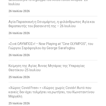
Ιουλίου
26 Ιουλίου 2026
Αγία Παρασκευή η Οσιομάρτυς, η φιλάνθρωπος Αγία και
θεραπευτής του βασανιστή της – 26 Ιουλίου
26 Ιουλίου 2026
«Σινέ ΟΛΥΜΠΟΣ»! – Now Playing at “Cine OLYMPOS”, του
Γιώργου Σαράφογλου-by George Sarafoglou
26 Ιουλίου 2026
Κοίμηση της Αγίας Άννας Μητέρας της Υπεραγίας
Θεοτόκου-25 Ιουλίου
25 Ιουλίου 2026
«Χώρος Covid Free» = «Χώρος χωρίς Covid»! Αυτό που
κανείς δεν έχει τολμήσει να ρωτήσει, του Κωνσταντίνου
Μαργέλη
25 Ιουλίου 2026