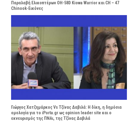
Παραλαβή Ελικοπτέρων OH-58D Kiowa Warrior και CH – 47
Chinook-Εικόνες
Γιώργος Χατζημάρκος Vs Τζίνας Δαβιλά: Η δίκη, η δημόσια
ομολογία για το iPorta.gr ως opinion leader site και ο
εκνευρισμός της ΠΝΑι, της Τζίνας Δαβιλά