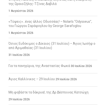
της Ωραιοζήλης-Τζίνας Δαβιλά
1 Αυγούστου 2026
«Τύψεις»…ένας άλλος Οδυσσέας! – Nolan’s “Odysseus”,
του Γιώργου Σαράφογλου-by George Sarafoglou
1 Αυγούστου 2026
Όσιος Ευδόκιμος ο Δίκαιος (31 Ιουλίου) – Άγιος Ιωσήφ ο
από Αριμαθαίας (31 Ιουλίου)
31 Ιουλίου 2026
Για τα πανηγύρια, της Αναστασίας Φωκά
30 Ιουλίου 2026
Άγιος Καλλίνικος – 29 Ιουλίου
29 Ιουλίου 2026
Μη φοβάστε τα δάκρυα!, της Δρ Δέσποινας Κατσώχη
29 Ιουλίου 2026