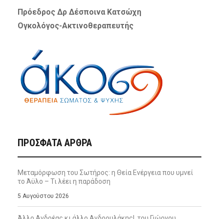
Πρόεδρος Δρ Δέσποινα Κατσώχη
Ογκολόγος-Ακτινοθεραπευτής
ΠΡΌΣΦΑΤΑ ΆΡΘΡΑ
Μεταμόρφωση του Σωτήρος: η Θεία Ενέργεια που υμνεί
το Άϋλο – Τι λέει η παράδοση
5 Αυγούστου 2026
Άλλο Ανδρέας κι άλλο Ανδρουλάκης!, του Γιώργου