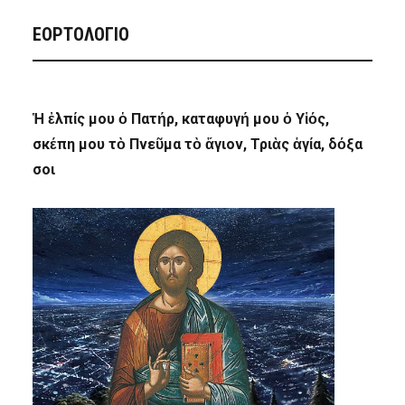
ΕΟΡΤΟΛΟΓΙΟ
Ἡ ἐλπίς μου ὁ Πατήρ, καταφυγή μου ὁ Υἱός,
σκέπη μου τὸ Πνεῦμα τὸ ἅγιον, Τριὰς ἁγία, δόξα
σοι