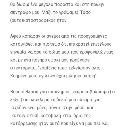
θα δώσω ένα μεγάλο ποσοστό και στη πρώην
σύντροφο μου. Μαζί το γράψαμε). Τόσο
(αυτο)καταστροφικός ήταν.
Αφού κόπασαν οι άνεμοι από τις προηγούμενες
καταιγίδες, και πίστεψα ότι επικρατεί επιτέλους
νηνεμία, να σου το σώμα μου, που κρυφογελώντας
και με ένα πονηρό υφάκι μου κραύγασε
στεντόρεια… “νομίζεις πως τελείωσαν όλα;
Καημένο μου…εγώ δεν έχω μιλήσει ακόμη”…
Βαρειά θλάση γαστροκνημίου, νευροκαβαλίκεμα (τι
λέξη ) σε ολόκληρη τη δεξιά μου πλευρά για
σχεδόν ένα μήνα, πόνοι στην μέση και
καταιγιστική καταβολή στα όρια της
κατάρρευσης ήταν αυτά που είχε να μου πει. Και