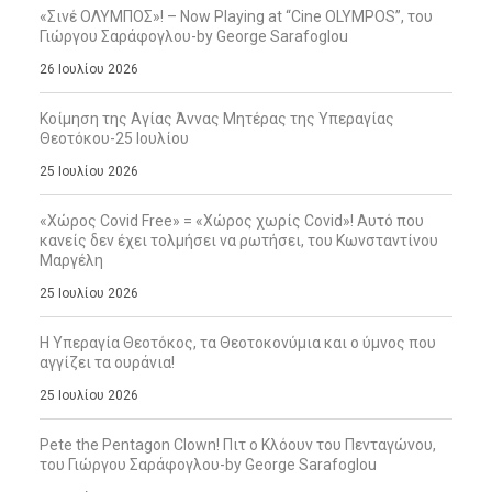
«Σινέ ΟΛΥΜΠΟΣ»! – Now Playing at “Cine OLYMPOS”, του
Γιώργου Σαράφογλου-by George Sarafoglou
26 Ιουλίου 2026
Κοίμηση της Αγίας Άννας Μητέρας της Υπεραγίας
Θεοτόκου-25 Ιουλίου
25 Ιουλίου 2026
«Χώρος Covid Free» = «Χώρος χωρίς Covid»! Αυτό που
κανείς δεν έχει τολμήσει να ρωτήσει, του Κωνσταντίνου
Μαργέλη
25 Ιουλίου 2026
Η Υπεραγία Θεοτόκος, τα Θεοτοκονύμια και ο ύμνος που
αγγίζει τα ουράνια!
25 Ιουλίου 2026
Pete the Pentagon Clown! Πιτ ο Κλόουν του Πενταγώνου,
του Γιώργου Σαράφογλου-by George Sarafoglou