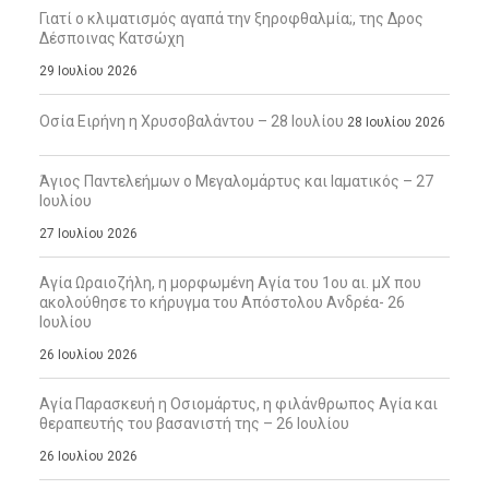
Γιατί ο κλιματισμός αγαπά την ξηροφθαλμία;, της Δρος
Δέσποινας Κατσώχη
29 Ιουλίου 2026
Οσία Ειρήνη η Χρυσοβαλάντου – 28 Ιουλίου
28 Ιουλίου 2026
Άγιος Παντελεήμων ο Μεγαλομάρτυς και Ιαματικός – 27
Ιουλίου
27 Ιουλίου 2026
Αγία Ωραιοζήλη, η μορφωμένη Αγία του 1ου αι. μΧ που
ακολούθησε το κήρυγμα του Απόστολου Ανδρέα- 26
Ιουλίου
26 Ιουλίου 2026
Αγία Παρασκευή η Οσιομάρτυς, η φιλάνθρωπος Αγία και
θεραπευτής του βασανιστή της – 26 Ιουλίου
26 Ιουλίου 2026