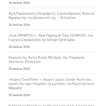
26 Ιουλίου 2026
Αγία Παρασκευή η Οσιομάρτυς, η φιλάνθρωπος Αγία και
θεραπευτής του βασανιστή της – 26 Ιουλίου
26 Ιουλίου 2026
«Σινέ ΟΛΥΜΠΟΣ»! – Now Playing at “Cine OLYMPOS”, του
Γιώργου Σαράφογλου-by George Sarafoglou
26 Ιουλίου 2026
Κοίμηση της Αγίας Άννας Μητέρας της Υπεραγίας
Θεοτόκου-25 Ιουλίου
25 Ιουλίου 2026
«Χώρος Covid Free» = «Χώρος χωρίς Covid»! Αυτό που
κανείς δεν έχει τολμήσει να ρωτήσει, του Κωνσταντίνου
Μαργέλη
25 Ιουλίου 2026
Η Υπεραγία Θεοτόκος, τα Θεοτοκονύμια και ο ύμνος που