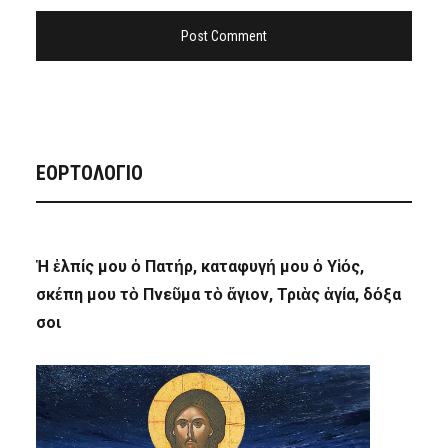
ΕΟΡΤΟΛΟΓΙΟ
Ἡ ἐλπίς μου ὁ Πατήρ, καταφυγή μου ὁ Υἱός,
σκέπη μου τὸ Πνεῦμα τὸ ἅγιον, Τριὰς ἁγία, δόξα
σοι