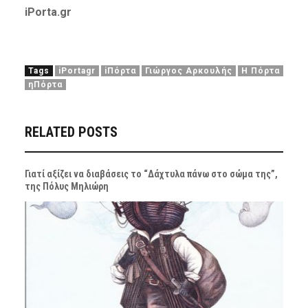
iPorta.gr
Tags
iPortagr
iΠόρτα
Γιώργος Αρκουλής
Η Πόρτα
ηΠόρτα
RELATED POSTS
Γιατί αξίζει να διαβάσεις το “Δάχτυλα πάνω στο σώμα της”,
της Πόλυς Μηλιώρη