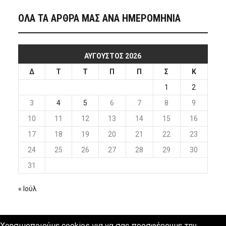
ΟΛΑ ΤΑ ΑΡΘΡΑ ΜΑΣ ΑΝΑ ΗΜΕΡΟΜΗΝΙΑ
ΑΎΓΟΥΣΤΟΣ 2026
Δ
Τ
Τ
Π
Π
Σ
Κ
1
2
3
4
5
6
7
8
9
10
11
12
13
14
15
16
17
18
19
20
21
22
23
24
25
26
27
28
29
30
31
« Ιούλ
Χρησιμοποιούμε cookies για να σας προσφέρουμε την