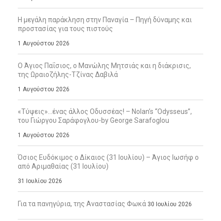
Η μεγάλη παράκληση στην Παναγία – Πηγή δύναμης και
προστασίας για τους πιστούς
1 Αυγούστου 2026
Ο Άγιος Παΐσιος, ο Μανώλης Μητσιάς και η διάκρισις,
της Ωραιοζήλης-Τζίνας Δαβιλά
1 Αυγούστου 2026
«Τύψεις»…ένας άλλος Οδυσσέας! – Nolan’s “Odysseus”,
του Γιώργου Σαράφογλου-by George Sarafoglou
1 Αυγούστου 2026
Όσιος Ευδόκιμος ο Δίκαιος (31 Ιουλίου) – Άγιος Ιωσήφ ο
από Αριμαθαίας (31 Ιουλίου)
31 Ιουλίου 2026
Για τα πανηγύρια, της Αναστασίας Φωκά
30 Ιουλίου 2026