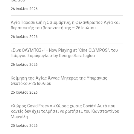
26 Ιουλίου 2026
Αγία Παρασκευή η Οσιομάρτυς, η φιλάνθρωπος Αγία και
θεραπευτής του βασανιστή της – 26 Ιουλίου
26 Ιουλίου 2026
«Σινέ ΟΛΥΜΠΟΣ»! – Now Playing at “Cine OLYMPOS”, του
Γιώργου Σαράφογλου-by George Sarafoglou
26 Ιουλίου 2026
Κοίμηση της Αγίας Άννας Μητέρας της Υπεραγίας
Θεοτόκου-25 Ιουλίου
25 Ιουλίου 2026
«Χώρος Covid Free» = «Χώρος χωρίς Covid»! Αυτό που
κανείς δεν έχει τολμήσει να ρωτήσει, του Κωνσταντίνου
Μαργέλη
25 Ιουλίου 2026