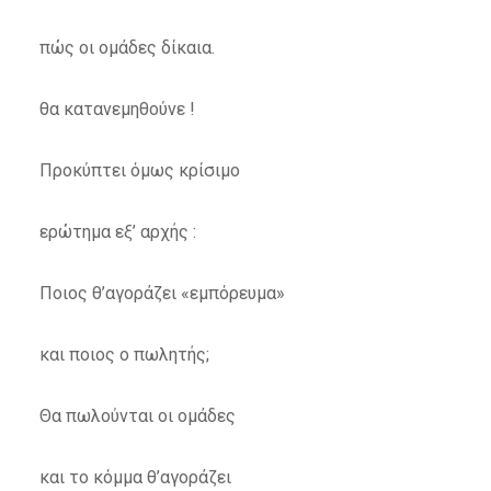
πώς οι ομάδες δίκαια.
θα κατανεμηθούνε !
Προκύπτει όμως κρίσιμο
ερώτημα εξ’ αρχής :
Ποιος θ’αγοράζει «εμπόρευμα»
και ποιος ο πωλητής;
Θα πωλούνται οι ομάδες
και το κόμμα θ’αγοράζει