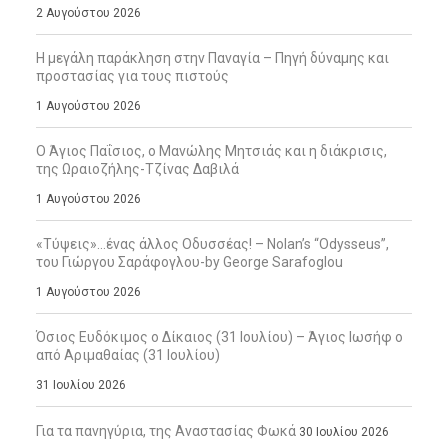
2 Αυγούστου 2026
Η μεγάλη παράκληση στην Παναγία – Πηγή δύναμης και
προστασίας για τους πιστούς
1 Αυγούστου 2026
Ο Άγιος Παΐσιος, ο Μανώλης Μητσιάς και η διάκρισις,
της Ωραιοζήλης-Τζίνας Δαβιλά
1 Αυγούστου 2026
«Τύψεις»…ένας άλλος Οδυσσέας! – Nolan’s “Odysseus”,
του Γιώργου Σαράφογλου-by George Sarafoglou
1 Αυγούστου 2026
Όσιος Ευδόκιμος ο Δίκαιος (31 Ιουλίου) – Άγιος Ιωσήφ ο
από Αριμαθαίας (31 Ιουλίου)
31 Ιουλίου 2026
Για τα πανηγύρια, της Αναστασίας Φωκά
30 Ιουλίου 2026