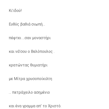
Κι’ιδού!
Ευθύς βαθιά σιωπή…
πέφτει …σαν μοναστήρι
και νά’σου ο Βελόπουλος .
κρατώντας θυμιατήρι
με Μίτρα χρυσοποίκιλτη
… πετράχειλο ασημένιο
και ένα γραμμα απ’ το Χριστό.