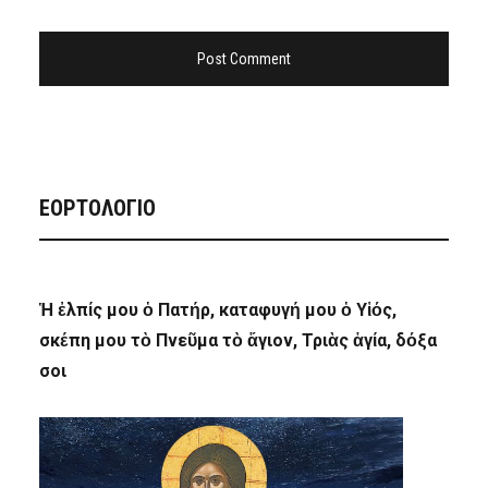
ΕΟΡΤΟΛΟΓΙΟ
Ἡ ἐλπίς μου ὁ Πατήρ, καταφυγή μου ὁ Υἱός,
σκέπη μου τὸ Πνεῦμα τὸ ἅγιον, Τριὰς ἁγία, δόξα
σοι