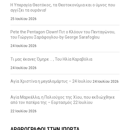
Η Υπεραγία Θεοτόκος, τα Θεοτοκονύμια και ο ύμνος που
αγγίζει τα ουράνια!
25 Ιουλίου 2026
Pete the Pentagon Clown! Πιτ ο Κλόουν του Πενταγώνου,
του Γιώργου Σαράφογλου-by George Sarafoglou
24 Ιουλίου 2026
Τι μας έκανες Όμηρε … , Του Ηλία Καραβόλια
24 Ιουλίου 2026
Αγία Χριστίνα η μεγαλομάρτυς – 24 Ιουλίου
24 Ιουλίου 2026
Αγία Μαρκέλλα, η Πολιούχος της Χίου, που εκδιώχθηκε
από τον πατέρα της – Εορτασμός 22 Ιουλίου
22 Ιουλίου 2026
ΑΡΘΡΟΓΡΑΦΟΙ ΣΤΗΝ IΠΟΡΤΑ