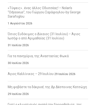
«Τύψεις»…ένας άλλος Οδυσσέας! – Nolan’s
“Odysseus”, του Γιώργου Σαράφογλου-by George
Sarafoglou
1 Αυγούστου 2026
Όσιος Ευδόκιμος ο Δίκαιος (31 Ιουλίου) – Άγιος
Ιωσήφ ο από Αριμαθαίας (31 Ιουλίου)
31 Ιουλίου 2026
Για τα πανηγύρια, της Αναστασίας Φωκά
30 Ιουλίου 2026
Άγιος Καλλίνικος – 29 Ιουλίου
29 Ιουλίου 2026
Μη φοβάστε τα δάκρυα!, της Δρ Δέσποινας Κατσώχη
29 Ιουλίου 2026
Γιατί ο κλιματισμός αγαπά την ξηροφθαλμία;, της