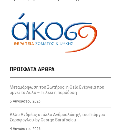
ΠΡΌΣΦΑΤΑ ΆΡΘΡΑ
Μεταμόρφωση του Σωτήρος: η Θεία Ενέργεια που
υμνεί το Άϋλο – Τι λέει η παράδοση
5 Αυγούστου 2026
Άλλο Ανδρέας κι άλλο Ανδρουλάκης!, του Γιώργου
Σαράφογλου-by George Sarafoglou
4 Αυγούστου 2026