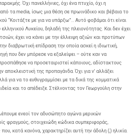
ρακμής. Όχι πανελλήνιες, όχι ένα πτυχίο, όχι η
πό τα media, ίσως μια θέση σε πρωινάδικο και βέβαια το
ού “Κοιτάξτε με για να υπάρξω”… Αυτό φοβάμαι ότι είναι
 ελληνικού Λυκείου, δηλαδή της πλειονότητας. Και δεν έχει
τσιών, έχει να κάνει με την έλλειψη αξιών και προτύπων
την διαβρωτική επίδραση την οποία ασκεί η ιδιωτική,
γή που δεν μπόρεσε να εξαλείψει – ούτε καν να
προσπάθησε να προσεταιριστεί κάποιους, αδίστακτους
ην αποκλειστική της προπαγάνδα. Όχι για ν’ αλλάξει
λά για να το ευθυγραμμίσει με τα δικά της κομματικά
αιδεία και το απέδειξε. Στέλνοντας τον Γεωργούλη στην
 Βλέπουμε ενεοί τον αδυσώπητο αγώνα μερικών
ίς φραγμούς, στοιχειώδη κώδικα συμπεριφοράς,
που, κατά κανόνα, χαρακτηρίζει αυτή την άδολη (;) ηλικία.