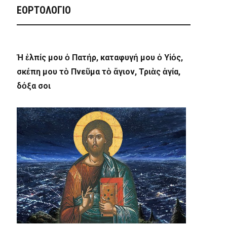
ΕΟΡΤΟΛΟΓΙΟ
Ἡ ἐλπίς μου ὁ Πατήρ, καταφυγή μου ὁ Υἱός,
σκέπη μου τὸ Πνεῦμα τὸ ἅγιον, Τριὰς ἁγία,
δόξα σοι