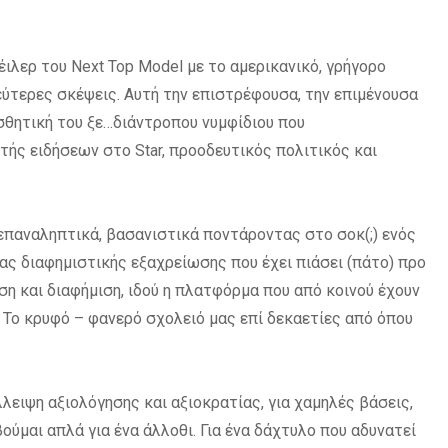
έιλερ του Next Top Model με το αμερικανικό, γρήγορο
ύτερες σκέψεις. Αυτή την επιστρέφουσα, την επιμένουσα
σθητική του ξε…διάντροπου νυμφίδιου που
ής ειδήσεων στο Star, προοδευτικός πολιτικός και
 επαναληπτικά, βασανιστικά ποντάροντας στο σοκ(;) ενός
ιας διαφημιστικής εξαχρείωσης που έχει πιάσει (πάτο) προ
αση και διαφήμιση, ιδού η πλατφόρμα που από κοινού έχουν
. Το κρυφό – φανερό σχολειό μας επί δεκαετίες από όπου
λλειψη αξιολόγησης και αξιοκρατίας, για χαμηλές βάσεις,
ούμαι απλά για ένα άλλοθι. Για ένα δάχτυλο που αδυνατεί