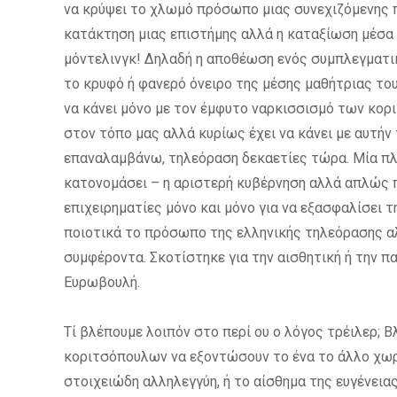
να κρύψει το χλωμό πρόσωπο μιας συνεχιζόμενης πα
κατάκτηση μιας επιστήμης αλλά η καταξίωση μέσα α
μόντελινγκ! Δηλαδή η αποθέωση ενός συμπλεγματικ
το κρυφό ή φανερό όνειρο της μέσης μαθήτριας του
να κάνει μόνο με τον έμφυτο ναρκισσισμό των κορι
στον τόπο μας αλλά κυρίως έχει να κάνει με αυτήν 
επαναλαμβάνω, τηλεόραση δεκαετίες τώρα. Μία πλη
κατονομάσει – η αριστερή κυβέρνηση αλλά απλώς 
επιχειρηματίες μόνο και μόνο για να εξασφαλίσει τ
ποιοτικά το πρόσωπο της ελληνικής τηλεόρασης αλ
συμφέροντα. Σκοτίστηκε για την αισθητική ή την π
Ευρωβουλή.
Τί βλέπουμε λοιπόν στο περί ου ο λόγος τρέιλερ;
κοριτσόπουλων να εξοντώσουν το ένα το άλλο χωρ
στοιχειώδη αλληλεγγύη, ή το αίσθημα της ευγένειας 