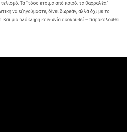
ελισμό. Τα “τόσο έτοιμα από καιρό, τα θαρραλέα”
τική να εξηγούμαστε, δίνει δωρεάν, αλλά όχι με το
. Και μια ολόκληρη κοινωνία ακολουθεί – παρακολουθεί