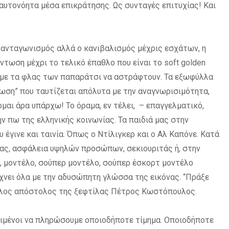
αυτονόητα μέσα επικράτησης. Ως συνταγές επιτυχίας! Και
ο ανταγωνισμός αλλά ο κανιβαλισμός μέχρις εσχάτων, η
ντωση μέχρι το τελικό έπαθλο που είναι το soft golden
 με τα φλας των παπαράτσι να αστράφτουν. Τα εξωφύλλα
ίωση” που ταυτίζεται απόλυτα με την αναγνωρισιμότητα,
μαι άρα υπάρχω! Το όραμα, εν τέλει, – επαγγελματικό,
μην πω της ελληνικής κοινωνίας. Τα παιδιά μας στην
έγινε και ταινία. Όπως ο Ντίλιγκερ και ο Αλ Καπόνε. Κατά
ύχτας, ασφάλεια υψηλών προσώπων, σεκιουριτάς ή, στην
, μοντέλο, σούπερ μοντέλο, σούπερ έσκορτ μοντέλο
είχνει όλα με την αδυσώπητη γλώσσα της εικόνας. “Πράξε
 άλλος απόστολος της ξεφτίλας Πέτρος Κωστόπουλος.
θειμένοι να πληρώσουμε οποιοδήποτε τίμημα. Οποιοδήποτε