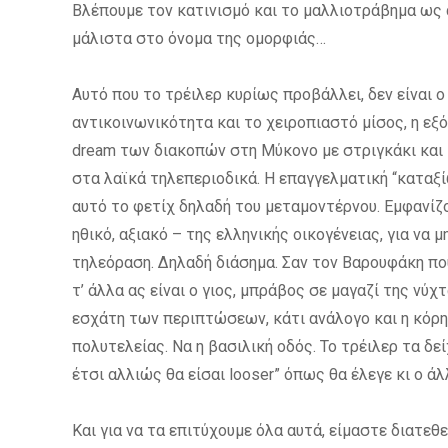
Βλέπουμε τον κατινισμό και το μαλλιοτράβημα ως 
μάλιστα στο όνομα της ομορφιάς…
Αυτό που το τρέιλερ κυρίως προβάλλει, δεν είναι 
αντικοινωνικότητα και το χειροπιαστό μίσος, η εξό
dream των διακοπών στη Μύκονο με στριγκάκι και
στα λαϊκά τηλεπεριοδικά. Η επαγγελματική “καταξ
αυτό το φετίχ δηλαδή του μεταμοντέρνου. Εμφανίζο
ηθικό, αξιακό – της ελληνικής οικογένειας, για να 
τηλεόραση. Δηλαδή διάσημα. Σαν τον Βαρουφάκη που 
τ’ άλλα ας είναι ο γιος, μπράβος σε μαγαζί της ν
εσχάτη των περιπτώσεων, κάτι ανάλογο και η κόρη
πολυτελείας. Να η βασιλική οδός. Το τρέιλερ τα δ
έτσι αλλιώς θα είσαι looser” όπως θα έλεγε κι ο
Και για να τα επιτύχουμε όλα αυτά, είμαστε διατε