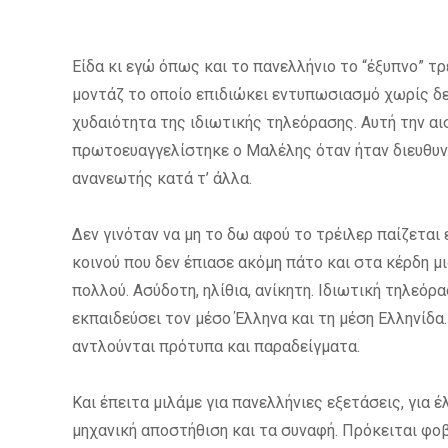
Είδα κι εγώ όπως και το πανελλήνιο το “έξυπνο” τρ
μοντάζ το οποίο επιδιώκει εντυπωσιασμό χωρίς δε
χυδαιότητα της ιδιωτικής τηλεόρασης. Αυτή την αι
πρωτοευαγγελίστηκε ο Μαλέλης όταν ήταν διευθυντ
ανανεωτής κατά τ’ άλλα.
Δεν γινόταν να μη το δω αφού το τρέιλερ παίζεται
κοινού που δεν έπιασε ακόμη πάτο και στα κέρδη μ
πολλού. Ασύδοτη, ηλίθια, ανίκητη. Ιδιωτική τηλεόρ
εκπαιδεύσει τον μέσο Έλληνα και τη μέση Ελληνίδα
αντλούνται πρότυπα και παραδείγματα.
Και έπειτα μιλάμε για πανελλήνιες εξετάσεις, για έ
μηχανική αποστήθιση και τα συναφή. Πρόκειται φοβ