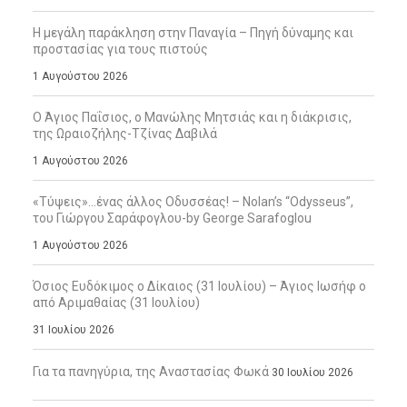
Η μεγάλη παράκληση στην Παναγία – Πηγή δύναμης και
προστασίας για τους πιστούς
1 Αυγούστου 2026
Ο Άγιος Παΐσιος, ο Μανώλης Μητσιάς και η διάκρισις,
της Ωραιοζήλης-Τζίνας Δαβιλά
1 Αυγούστου 2026
«Τύψεις»…ένας άλλος Οδυσσέας! – Nolan’s “Odysseus”,
του Γιώργου Σαράφογλου-by George Sarafoglou
1 Αυγούστου 2026
Όσιος Ευδόκιμος ο Δίκαιος (31 Ιουλίου) – Άγιος Ιωσήφ ο
από Αριμαθαίας (31 Ιουλίου)
31 Ιουλίου 2026
Για τα πανηγύρια, της Αναστασίας Φωκά
30 Ιουλίου 2026