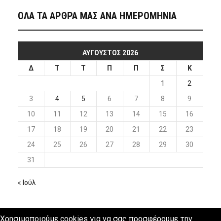
ΟΛΑ ΤΑ ΑΡΘΡΑ ΜΑΣ ΑΝΑ ΗΜΕΡΟΜΗΝΙΑ
ΑΎΓΟΥΣΤΟΣ 2026
Δ
Τ
Τ
Π
Π
Σ
Κ
1
2
3
4
5
6
7
8
9
10
11
12
13
14
15
16
17
18
19
20
21
22
23
24
25
26
27
28
29
30
31
« Ιούλ
Χρησιμοποιούμε cookies για να σας προσφέρουμε την