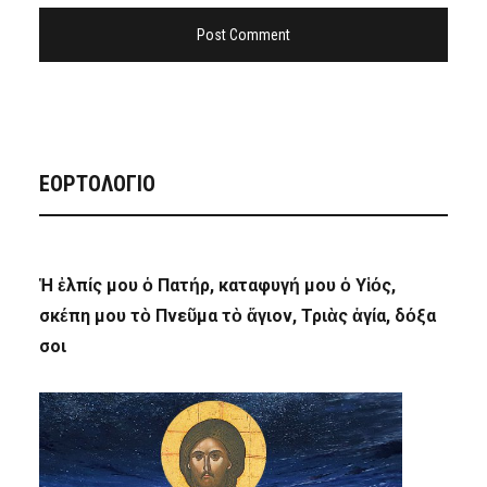
ΕΟΡΤΟΛΟΓΙΟ
Ἡ ἐλπίς μου ὁ Πατήρ, καταφυγή μου ὁ Υἱός,
σκέπη μου τὸ Πνεῦμα τὸ ἅγιον, Τριὰς ἁγία, δόξα
σοι