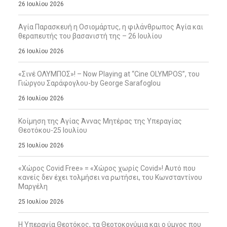
26 Ιουλίου 2026
Αγία Παρασκευή η Οσιομάρτυς, η φιλάνθρωπος Αγία και
θεραπευτής του βασανιστή της – 26 Ιουλίου
26 Ιουλίου 2026
«Σινέ ΟΛΥΜΠΟΣ»! – Now Playing at “Cine OLYMPOS”, του
Γιώργου Σαράφογλου-by George Sarafoglou
26 Ιουλίου 2026
Κοίμηση της Αγίας Άννας Μητέρας της Υπεραγίας
Θεοτόκου-25 Ιουλίου
25 Ιουλίου 2026
«Χώρος Covid Free» = «Χώρος χωρίς Covid»! Αυτό που
κανείς δεν έχει τολμήσει να ρωτήσει, του Κωνσταντίνου
Μαργέλη
25 Ιουλίου 2026
Η Υπεραγία Θεοτόκος, τα Θεοτοκονύμια και ο ύμνος που