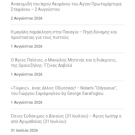
Ανακομιδή του Ιερού Λειψάνου του Αγίου Πρωτομάρτυρα
Στεφάνου – 2 Αυγούστου
2 Αυγούστου 2026
Η μεγάλη παράκληση στην Παναγία – Πηγή δύναμης και
προστασίας για τους πιστούς
1 Αυγούστου 2026
Ο Άγιος Παΐσιος, ο Μανώλης Μητσιάς και η διάκρισις,
της Ωραιοζήλης-Τζίνας Δαβιλά
1 Αυγούστου 2026
«Τύψεις»…ένας άλλος Οδυσσέας! – Nolan’s “Odysseus”,
του Γιώργου Σαράφογλου-by George Sarafoglou
1 Αυγούστου 2026
Όσιος Ευδόκιμος ο Δίκαιος (31 Ιουλίου) – Άγιος Ιωσήφ ο
από Αριμαθαίας (31 Ιουλίου)
31 Ιουλίου 2026