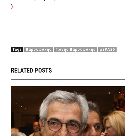
).
Tags
Βαρουφάκης
Γιάνης Βαρουφάκης
μεΡΑ25
RELATED POSTS