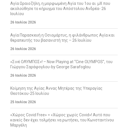
Αγία Ωραιοζήλη, η μορφωμένη Αγία του 1ου αι. μΧ που
ακολούθησε το κήρυγμα του Απόστολου Ανδρέα- 26
Ιουλίου
26 Ιουλίου 2026
Αγία Παρασκευή η Οσιομάρτυς, η φιλάνθρωπος Αγία και
θεραπευτής του βασανιστή της – 26 Ιουλίου
26 Ιουλίου 2026
«Σινέ ΟΛΥΜΠΟΣ»! – Now Playing at “Cine OLYMPOS”, του
Γιώργου Σαράφογλου-by George Sarafoglou
26 Ιουλίου 2026
Κοίμηση της Αγίας Άννας Μητέρας της Υπεραγίας
Θεοτόκου-25 Ιουλίου
25 Ιουλίου 2026
«Χώρος Covid Free» = «Χώρος χωρίς Covid»! Αυτό που
κανείς δεν έχει τολμήσει να ρωτήσει, του Κωνσταντίνου
Μαργέλη