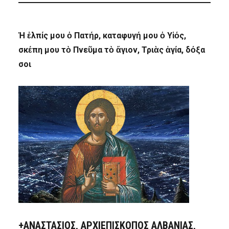
Ἡ ἐλπίς μου ὁ Πατήρ, καταφυγή μου ὁ Υἱός,
σκέπη μου τὸ Πνεῦμα τὸ ἅγιον, Τριὰς ἁγία, δόξα
σοι
+ΑΝΑΣΤΆΣΙΟΣ, ΑΡΧΙΕΠΊΣΚΟΠΟΣ ΑΛΒΑΝΊΑΣ,