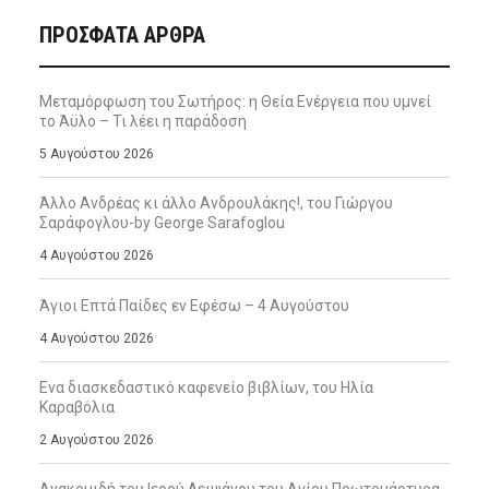
ΠΡΌΣΦΑΤΑ ΆΡΘΡΑ
Μεταμόρφωση του Σωτήρος: η Θεία Ενέργεια που υμνεί
το Άϋλο – Τι λέει η παράδοση
5 Αυγούστου 2026
Άλλο Ανδρέας κι άλλο Ανδρουλάκης!, του Γιώργου
Σαράφογλου-by George Sarafoglou
4 Αυγούστου 2026
Άγιοι Επτά Παίδες εν Εφέσω – 4 Αυγούστου
4 Αυγούστου 2026
Ενα διασκεδαστικό καφενείο βιβλίων, του Ηλία
Καραβόλια
2 Αυγούστου 2026
Ανακομιδή του Ιερού Λειψάνου του Αγίου Πρωτομάρτυρα