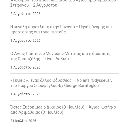
Στεφάνου – 2 Αυγούστου
2 Αυγούστου 2026
Η μεγάλη παράκληση στην Παναγία – Πηγή δύναμης και
προστασίας για τους πιστούς
1 Αυγούστου 2026
Ο Άγιος Παΐσιος, ο Μανώλης Μητσιάς και η διάκρισις,
της Ωραιοζήλης-Τζίνας Δαβιλά
1 Αυγούστου 2026
«Τύψεις»…ένας άλλος Οδυσσέας! – Nolan’s “Odysseus”,
του Γιώργου Σαράφογλου-by George Sarafoglou
1 Αυγούστου 2026
Όσιος Ευδόκιμος ο Δίκαιος (31 Ιουλίου) – Άγιος Ιωσήφ ο
από Αριμαθαίας (31 Ιουλίου)
31 Ιουλίου 2026