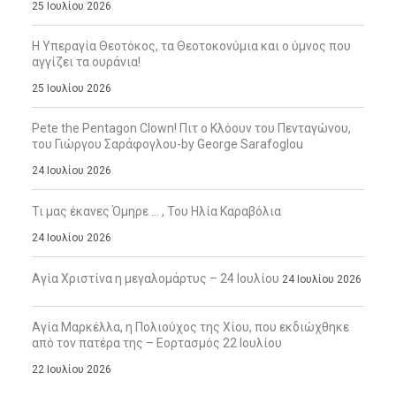
25 Ιουλίου 2026
Η Υπεραγία Θεοτόκος, τα Θεοτοκονύμια και ο ύμνος που
αγγίζει τα ουράνια!
25 Ιουλίου 2026
Pete the Pentagon Clown! Πιτ ο Κλόουν του Πενταγώνου,
του Γιώργου Σαράφογλου-by George Sarafoglou
24 Ιουλίου 2026
Τι μας έκανες Όμηρε … , Του Ηλία Καραβόλια
24 Ιουλίου 2026
Αγία Χριστίνα η μεγαλομάρτυς – 24 Ιουλίου
24 Ιουλίου 2026
Αγία Μαρκέλλα, η Πολιούχος της Χίου, που εκδιώχθηκε
από τον πατέρα της – Εορτασμός 22 Ιουλίου
22 Ιουλίου 2026