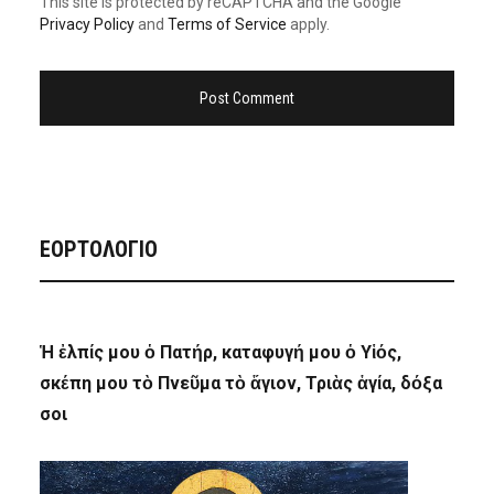
This site is protected by reCAPTCHA and the Google
Privacy Policy
and
Terms of Service
apply.
ΕΟΡΤΟΛΟΓΙΟ
Ἡ ἐλπίς μου ὁ Πατήρ, καταφυγή μου ὁ Υἱός,
σκέπη μου τὸ Πνεῦμα τὸ ἅγιον, Τριὰς ἁγία, δόξα
σοι