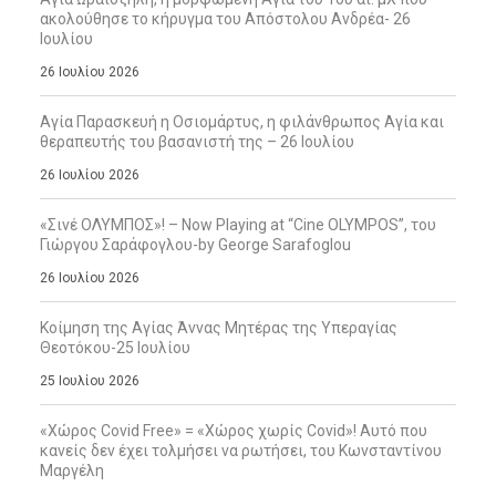
ακολούθησε το κήρυγμα του Απόστολου Ανδρέα- 26
Ιουλίου
26 Ιουλίου 2026
Αγία Παρασκευή η Οσιομάρτυς, η φιλάνθρωπος Αγία και
θεραπευτής του βασανιστή της – 26 Ιουλίου
26 Ιουλίου 2026
«Σινέ ΟΛΥΜΠΟΣ»! – Now Playing at “Cine OLYMPOS”, του
Γιώργου Σαράφογλου-by George Sarafoglou
26 Ιουλίου 2026
Κοίμηση της Αγίας Άννας Μητέρας της Υπεραγίας
Θεοτόκου-25 Ιουλίου
25 Ιουλίου 2026
«Χώρος Covid Free» = «Χώρος χωρίς Covid»! Αυτό που
κανείς δεν έχει τολμήσει να ρωτήσει, του Κωνσταντίνου
Μαργέλη