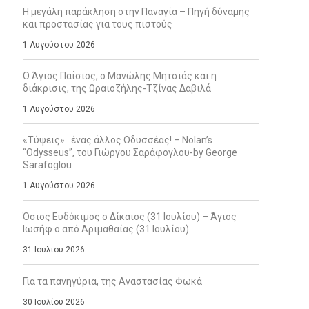
Η μεγάλη παράκληση στην Παναγία – Πηγή δύναμης
και προστασίας για τους πιστούς
1 Αυγούστου 2026
Ο Άγιος Παΐσιος, ο Μανώλης Μητσιάς και η
διάκρισις, της Ωραιοζήλης-Τζίνας Δαβιλά
1 Αυγούστου 2026
«Τύψεις»…ένας άλλος Οδυσσέας! – Nolan’s
“Odysseus”, του Γιώργου Σαράφογλου-by George
Sarafoglou
1 Αυγούστου 2026
Όσιος Ευδόκιμος ο Δίκαιος (31 Ιουλίου) – Άγιος
Ιωσήφ ο από Αριμαθαίας (31 Ιουλίου)
31 Ιουλίου 2026
Για τα πανηγύρια, της Αναστασίας Φωκά
30 Ιουλίου 2026