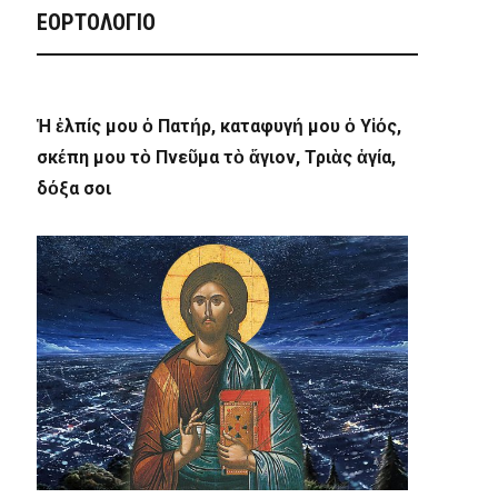
ΕΟΡΤΟΛΟΓΙΟ
Ἡ ἐλπίς μου ὁ Πατήρ, καταφυγή μου ὁ Υἱός,
σκέπη μου τὸ Πνεῦμα τὸ ἅγιον, Τριὰς ἁγία,
δόξα σοι