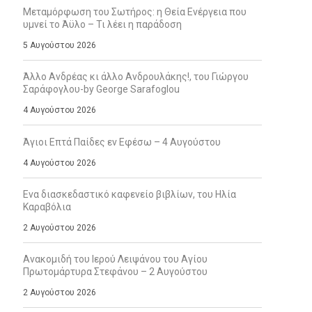
Μεταμόρφωση του Σωτήρος: η Θεία Ενέργεια που
υμνεί το Άϋλο – Τι λέει η παράδοση
5 Αυγούστου 2026
Άλλο Ανδρέας κι άλλο Ανδρουλάκης!, του Γιώργου
Σαράφογλου-by George Sarafoglou
4 Αυγούστου 2026
Άγιοι Επτά Παίδες εν Εφέσω – 4 Αυγούστου
4 Αυγούστου 2026
Ενα διασκεδαστικό καφενείο βιβλίων, του Ηλία
Καραβόλια
2 Αυγούστου 2026
Ανακομιδή του Ιερού Λειψάνου του Αγίου
Πρωτομάρτυρα Στεφάνου – 2 Αυγούστου
2 Αυγούστου 2026