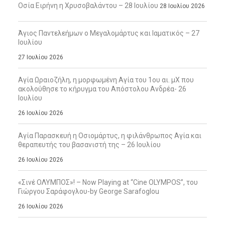
Οσία Ειρήνη η Χρυσοβαλάντου – 28 Ιουλίου
28 Ιουλίου 2026
Άγιος Παντελεήμων ο Μεγαλομάρτυς και Ιαματικός – 27
Ιουλίου
27 Ιουλίου 2026
Αγία Ωραιοζήλη, η μορφωμένη Αγία του 1ου αι. μΧ που
ακολούθησε το κήρυγμα του Απόστολου Ανδρέα- 26
Ιουλίου
26 Ιουλίου 2026
Αγία Παρασκευή η Οσιομάρτυς, η φιλάνθρωπος Αγία και
θεραπευτής του βασανιστή της – 26 Ιουλίου
26 Ιουλίου 2026
«Σινέ ΟΛΥΜΠΟΣ»! – Now Playing at “Cine OLYMPOS”, του
Γιώργου Σαράφογλου-by George Sarafoglou
26 Ιουλίου 2026