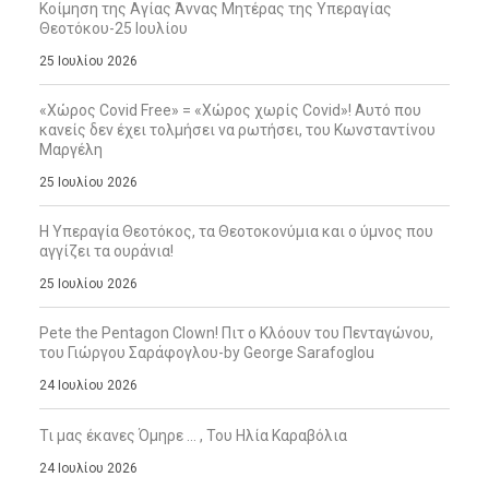
Κοίμηση της Αγίας Άννας Μητέρας της Υπεραγίας
Θεοτόκου-25 Ιουλίου
25 Ιουλίου 2026
«Χώρος Covid Free» = «Χώρος χωρίς Covid»! Αυτό που
κανείς δεν έχει τολμήσει να ρωτήσει, του Κωνσταντίνου
Μαργέλη
25 Ιουλίου 2026
Η Υπεραγία Θεοτόκος, τα Θεοτοκονύμια και ο ύμνος που
αγγίζει τα ουράνια!
25 Ιουλίου 2026
Pete the Pentagon Clown! Πιτ ο Κλόουν του Πενταγώνου,
του Γιώργου Σαράφογλου-by George Sarafoglou
24 Ιουλίου 2026
Τι μας έκανες Όμηρε … , Του Ηλία Καραβόλια
24 Ιουλίου 2026