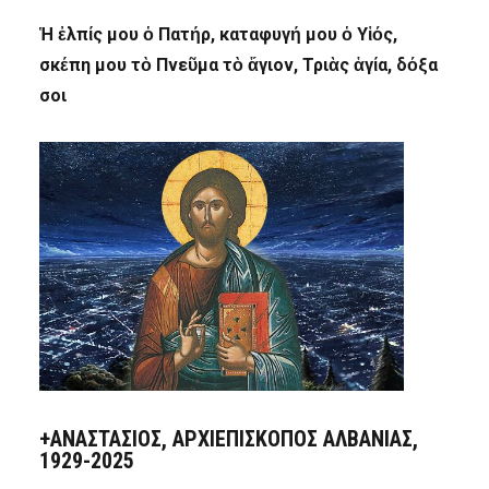
Ἡ ἐλπίς μου ὁ Πατήρ, καταφυγή μου ὁ Υἱός,
σκέπη μου τὸ Πνεῦμα τὸ ἅγιον, Τριὰς ἁγία, δόξα
σοι
+ΑΝΑΣΤΆΣΙΟΣ, ΑΡΧΙΕΠΊΣΚΟΠΟΣ ΑΛΒΑΝΊΑΣ,
1929-2025