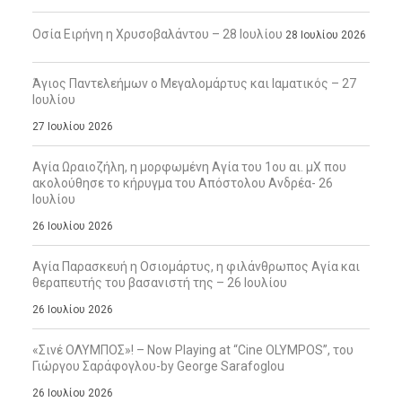
Οσία Ειρήνη η Χρυσοβαλάντου – 28 Ιουλίου
28 Ιουλίου 2026
Άγιος Παντελεήμων ο Μεγαλομάρτυς και Ιαματικός – 27
Ιουλίου
27 Ιουλίου 2026
Αγία Ωραιοζήλη, η μορφωμένη Αγία του 1ου αι. μΧ που
ακολούθησε το κήρυγμα του Απόστολου Ανδρέα- 26
Ιουλίου
26 Ιουλίου 2026
Αγία Παρασκευή η Οσιομάρτυς, η φιλάνθρωπος Αγία και
θεραπευτής του βασανιστή της – 26 Ιουλίου
26 Ιουλίου 2026
«Σινέ ΟΛΥΜΠΟΣ»! – Now Playing at “Cine OLYMPOS”, του
Γιώργου Σαράφογλου-by George Sarafoglou
26 Ιουλίου 2026