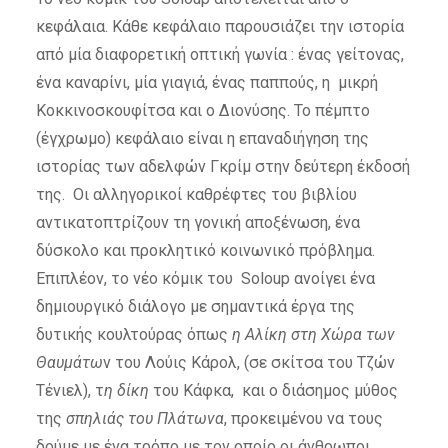
κεφάλαια. Κάθε κεφάλαιο παρουσιάζει την ιστορία
από μία διαφορετική οπτική γωνία : ένας γείτονας,
ένα καναρίνι, μία γιαγιά, ένας παππούς, η μικρή
Κοκκινοσκουφίτσα και ο Διονύσης. Το πέμπτο
(έγχρωμο) κεφάλαιο είναι η επαναδιήγηση της
ιστορίας των αδελφών Γκρίμ στην δεύτερη έκδοσή
της. Οι αλληγορικοί καθρέφτες του βιβλίου
αντικατοπτρίζουν τη γονική αποξένωση, ένα
δύσκολο και προκλητικό κοινωνικό πρόβλημα.
Επιπλέον, το νέο κόμικ του Soloup ανοίγει ένα
δημιουργικό διάλογο με σημαντικά έργα της
δυτικής κουλτούρας όπως
η Αλίκη στη Χώρα των
Θαυμάτω
ν του Λούις Κάρολ, (σε σκίτσα του Τζών
Τένιελ), τ
η δίκη
του Κάφκα, και ο διάσημος μύθος
της
σπηλιάς του Πλάτωνα
, προκειμένου να τους
δούμε με ένα τρόπο με τον οποίο οι άνθρωποι