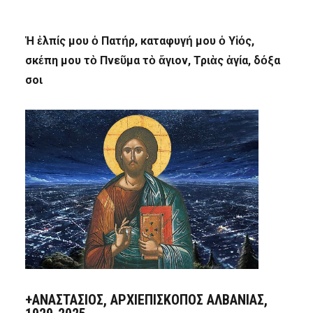
Ἡ ἐλπίς μου ὁ Πατήρ, καταφυγή μου ὁ Υἱός,
σκέπη μου τὸ Πνεῦμα τὸ ἅγιον, Τριὰς ἁγία, δόξα
σοι
+ΑΝΑΣΤΆΣΙΟΣ, ΑΡΧΙΕΠΊΣΚΟΠΟΣ ΑΛΒΑΝΊΑΣ,