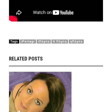
Tags
iPortagr
iΠόρτα
Η Πόρτα
ηΠόρτα
RELATED POSTS