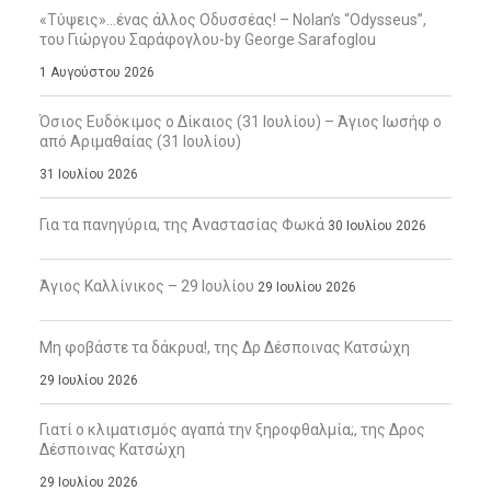
«Τύψεις»…ένας άλλος Οδυσσέας! – Nolan’s “Odysseus”,
του Γιώργου Σαράφογλου-by George Sarafoglou
1 Αυγούστου 2026
Όσιος Ευδόκιμος ο Δίκαιος (31 Ιουλίου) – Άγιος Ιωσήφ ο
από Αριμαθαίας (31 Ιουλίου)
31 Ιουλίου 2026
Για τα πανηγύρια, της Αναστασίας Φωκά
30 Ιουλίου 2026
Άγιος Καλλίνικος – 29 Ιουλίου
29 Ιουλίου 2026
Μη φοβάστε τα δάκρυα!, της Δρ Δέσποινας Κατσώχη
29 Ιουλίου 2026
Γιατί ο κλιματισμός αγαπά την ξηροφθαλμία;, της Δρος
Δέσποινας Κατσώχη
29 Ιουλίου 2026