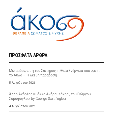
ΠΡΌΣΦΑΤΑ ΆΡΘΡΑ
Μεταμόρφωση του Σωτήρος: η Θεία Ενέργεια που υμνεί
το Άϋλο – Τι λέει η παράδοση
5 Αυγούστου 2026
Άλλο Ανδρέας κι άλλο Ανδρουλάκης!, του Γιώργου
Σαράφογλου-by George Sarafoglou
4 Αυγούστου 2026