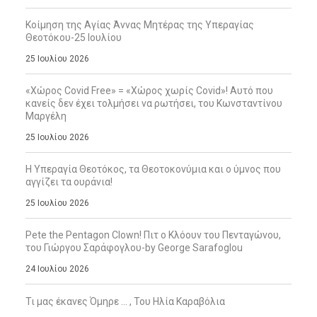
Κοίμηση της Αγίας Άννας Μητέρας της Υπεραγίας
Θεοτόκου-25 Ιουλίου
25 Ιουλίου 2026
«Χώρος Covid Free» = «Χώρος χωρίς Covid»! Αυτό που
κανείς δεν έχει τολμήσει να ρωτήσει, του Κωνσταντίνου
Μαργέλη
25 Ιουλίου 2026
Η Υπεραγία Θεοτόκος, τα Θεοτοκονύμια και ο ύμνος που
αγγίζει τα ουράνια!
25 Ιουλίου 2026
Pete the Pentagon Clown! Πιτ ο Κλόουν του Πενταγώνου,
του Γιώργου Σαράφογλου-by George Sarafoglou
24 Ιουλίου 2026
Τι μας έκανες Όμηρε … , Του Ηλία Καραβόλια