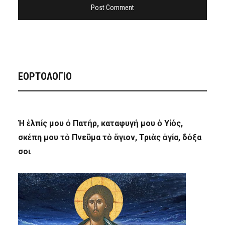
ΕΟΡΤΟΛΟΓΙΟ
Ἡ ἐλπίς μου ὁ Πατήρ, καταφυγή μου ὁ Υἱός,
σκέπη μου τὸ Πνεῦμα τὸ ἅγιον, Τριὰς ἁγία, δόξα
σοι