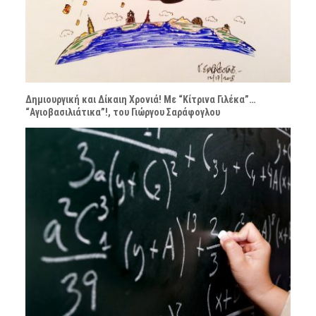
Δημιουργική και Δίκαιη Χρονιά! Με “Κίτρινα Γιλέκα”…
“Αγιοβασιλιάτικα”!, του Γιώργου Σαράφογλου