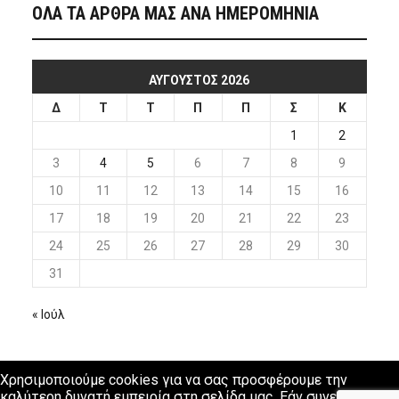
ΟΛΑ ΤΑ ΑΡΘΡΑ ΜΑΣ ΑΝΑ ΗΜΕΡΟΜΗΝΙΑ
ΑΎΓΟΥΣΤΟΣ 2026
Δ
Τ
Τ
Π
Π
Σ
Κ
1
2
3
4
5
6
7
8
9
10
11
12
13
14
15
16
17
18
19
20
21
22
23
24
25
26
27
28
29
30
31
« Ιούλ
Χρησιμοποιούμε cookies για να σας προσφέρουμε την
καλύτερη δυνατή εμπειρία στη σελίδα μας. Εάν συνεχίσετε να