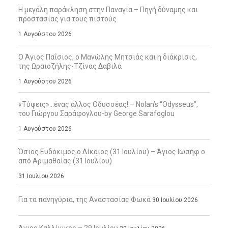
Η μεγάλη παράκληση στην Παναγία – Πηγή δύναμης και
προστασίας για τους πιστούς
1 Αυγούστου 2026
Ο Άγιος Παΐσιος, ο Μανώλης Μητσιάς και η διάκρισις,
της Ωραιοζήλης-Τζίνας Δαβιλά
1 Αυγούστου 2026
«Τύψεις»…ένας άλλος Οδυσσέας! – Nolan’s “Odysseus”,
του Γιώργου Σαράφογλου-by George Sarafoglou
1 Αυγούστου 2026
Όσιος Ευδόκιμος ο Δίκαιος (31 Ιουλίου) – Άγιος Ιωσήφ ο
από Αριμαθαίας (31 Ιουλίου)
31 Ιουλίου 2026
Για τα πανηγύρια, της Αναστασίας Φωκά
30 Ιουλίου 2026
Άγιος Καλλίνικος – 29 Ιουλίου