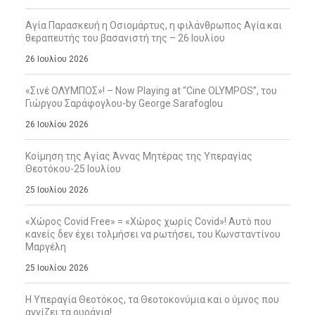
Αγία Παρασκευή η Οσιομάρτυς, η φιλάνθρωπος Αγία και
θεραπευτής του βασανιστή της – 26 Ιουλίου
26 Ιουλίου 2026
«Σινέ ΟΛΥΜΠΟΣ»! – Now Playing at “Cine OLYMPOS”, του
Γιώργου Σαράφογλου-by George Sarafoglou
26 Ιουλίου 2026
Κοίμηση της Αγίας Άννας Μητέρας της Υπεραγίας
Θεοτόκου-25 Ιουλίου
25 Ιουλίου 2026
«Χώρος Covid Free» = «Χώρος χωρίς Covid»! Αυτό που
κανείς δεν έχει τολμήσει να ρωτήσει, του Κωνσταντίνου
Μαργέλη
25 Ιουλίου 2026
Η Υπεραγία Θεοτόκος, τα Θεοτοκονύμια και ο ύμνος που
αγγίζει τα ουράνια!