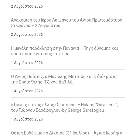
2 Αυγούστου 2026
Ανακομιδή του Ιερού Λειψάνου του Αγίου Πρωτομάρτυρα
Στεφάνου – 2 Αυγούστου
2 Αυγούστου 2026
Η μεγάλη παράκληση στην Παναγία – Πηγή δύναμης και
προστασίας για τους πιστούς
1 Αυγούστου 2026
Ο Άγιος Παΐσιος, ο Μανώλης Μητσιάς και η διάκρισις,
της Ωραιοζήλης-Τζίνας Δαβιλά
1 Αυγούστου 2026
«Τύψεις»…ένας άλλος Οδυσσέας! – Nolan’s “Odysseus”,
του Γιώργου Σαράφογλου-by George Sarafoglou
1 Αυγούστου 2026
Όσιος Ευδόκιμος ο Δίκαιος (31 Ιουλίου) – Άγιος Ιωσήφ ο