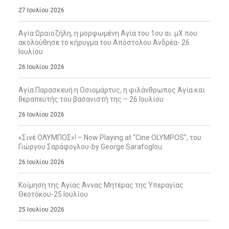
27 Ιουλίου 2026
Αγία Ωραιοζήλη, η μορφωμένη Αγία του 1ου αι. μΧ που
ακολούθησε το κήρυγμα του Απόστολου Ανδρέα- 26
Ιουλίου
26 Ιουλίου 2026
Αγία Παρασκευή η Οσιομάρτυς, η φιλάνθρωπος Αγία και
θεραπευτής του βασανιστή της – 26 Ιουλίου
26 Ιουλίου 2026
«Σινέ ΟΛΥΜΠΟΣ»! – Now Playing at “Cine OLYMPOS”, του
Γιώργου Σαράφογλου-by George Sarafoglou
26 Ιουλίου 2026
Κοίμηση της Αγίας Άννας Μητέρας της Υπεραγίας
Θεοτόκου-25 Ιουλίου
25 Ιουλίου 2026