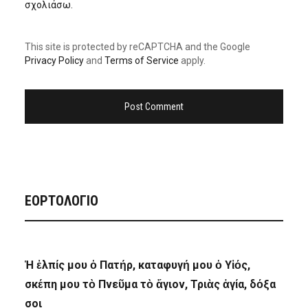
σχολιάσω.
This site is protected by reCAPTCHA and the Google
Privacy Policy
and
Terms of Service
apply.
ΕΟΡΤΟΛΟΓΙΟ
Ἡ ἐλπίς μου ὁ Πατήρ, καταφυγή μου ὁ Υἱός,
σκέπη μου τὸ Πνεῦμα τὸ ἅγιον, Τριὰς ἁγία, δόξα
σοι