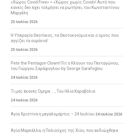
«Χώρος Covid Free» = «Χώρος χωρίς Covid»! Αυτό που
κανείς δεν έχει τολμήσει να ρωτήσει, του Κωνσταντίνου
Μαργέλη
25 Ιουλίου 2026
Η Υπεραγία Θεοτόκος, τα Θεοτοκονύμια και ο ύμνος που
αγγίζει τα ουράνια!
25 Ιουλίου 2026
Pete the Pentagon Clown! Πιτ ο Κλόουν του Πενταγώνου,
του Γιώργου Σαράφογλου-by George Sarafoglou
24 Ιουλίου 2026
Τι μας έκανες Όμηρε … , Του Ηλία Καραβόλια
24 Ιουλίου 2026
Αγία Χριστίνα η μεγαλομάρτυς – 24 Ιουλίου
24 Ιουλίου 2026
Αγία Μαρκέλλα, η Πολιούχος της Χίου, που εκδιώχθηκε