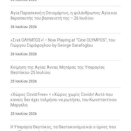
Αγία Παρασκευή η Οσιομάρτυς, η φιλάνθρωπος Αγία και
θεραπευτής του βασανιστή της – 26 Ιουλίου
26 Ιουλίου 2026
«Σινέ ΟΛΥΜΠΟΣ»! – Now Playing at “Cine OLYMPOS”, του
Γιώργου Σαράφογλου-by George Sarafoglou
26 Ιουλίου 2026
Κοίμηση της Αγίας Άννας Μητέρας της Υπεραγίας
Θεοτόκου-25 Ιουλίου
25 Ιουλίου 2026
«Χώρος Covid Free» = «Χώρος χωρίς Covid»! Αυτό που
κανείς δεν έχει τολμήσει να ρωτήσει, του Κωνσταντίνου
Μαργέλη
25 Ιουλίου 2026
Η Υπεραγία Θεοτόκος, τα Θεοτοκονύμια και ο ύμνος που