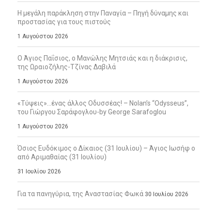
Η μεγάλη παράκληση στην Παναγία – Πηγή δύναμης και
προστασίας για τους πιστούς
1 Αυγούστου 2026
Ο Άγιος Παΐσιος, ο Μανώλης Μητσιάς και η διάκρισις,
της Ωραιοζήλης-Τζίνας Δαβιλά
1 Αυγούστου 2026
«Τύψεις»…ένας άλλος Οδυσσέας! – Nolan’s “Odysseus”,
του Γιώργου Σαράφογλου-by George Sarafoglou
1 Αυγούστου 2026
Όσιος Ευδόκιμος ο Δίκαιος (31 Ιουλίου) – Άγιος Ιωσήφ ο
από Αριμαθαίας (31 Ιουλίου)
31 Ιουλίου 2026
Για τα πανηγύρια, της Αναστασίας Φωκά
30 Ιουλίου 2026