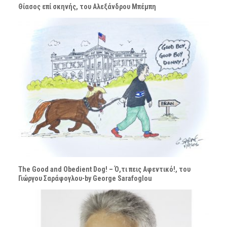
Θίασος επί σκηνής, του Αλεξάνδρου Μπέμπη
The Good and Obedient Dog! – Ό,τι πεις Αφεντικό!, του
Γιώργου Σαράφογλου-by George Sarafoglou