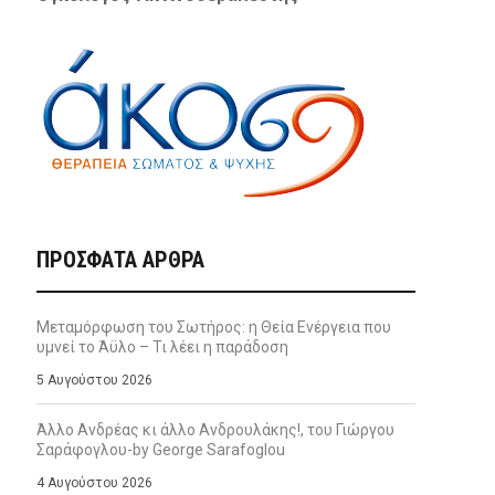
ΠΡΌΣΦΑΤΑ ΆΡΘΡΑ
Μεταμόρφωση του Σωτήρος: η Θεία Ενέργεια που
υμνεί το Άϋλο – Τι λέει η παράδοση
5 Αυγούστου 2026
Άλλο Ανδρέας κι άλλο Ανδρουλάκης!, του Γιώργου
Σαράφογλου-by George Sarafoglou
4 Αυγούστου 2026