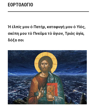
ΕΟΡΤΟΛΟΓΙΟ
Ἡ ἐλπίς μου ὁ Πατήρ, καταφυγή μου ὁ Υἱός,
σκέπη μου τὸ Πνεῦμα τὸ ἅγιον, Τριὰς ἁγία,
δόξα σοι