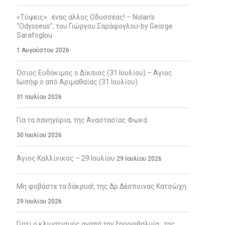
«Τύψεις»…ένας άλλος Οδυσσέας! – Nolan’s
“Odysseus”, του Γιώργου Σαράφογλου-by George
Sarafoglou
1 Αυγούστου 2026
Όσιος Ευδόκιμος ο Δίκαιος (31 Ιουλίου) – Άγιος
Ιωσήφ ο από Αριμαθαίας (31 Ιουλίου)
31 Ιουλίου 2026
Για τα πανηγύρια, της Αναστασίας Φωκά
30 Ιουλίου 2026
Άγιος Καλλίνικος – 29 Ιουλίου
29 Ιουλίου 2026
Μη φοβάστε τα δάκρυα!, της Δρ Δέσποινας Κατσώχη
29 Ιουλίου 2026
Γιατί ο κλιματισμός αγαπά την ξηροφθαλμία;, της