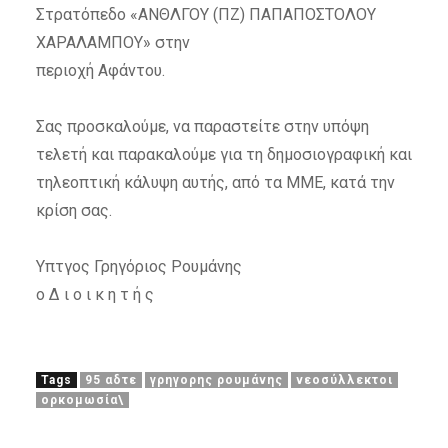
Στρατόπεδο «ΑΝΘΛΓΟΥ (ΠΖ) ΠΑΠΑΠΟΣΤΟΛΟΥ
ΧΑΡΑΛΑΜΠΟΥ» στην
περιοχή Αφάντου.
Σας προσκαλούμε, να παραστείτε στην υπόψη
τελετή και παρακαλούμε για τη δημοσιογραφική και
τηλεοπτική κάλυψη αυτής, από τα ΜΜΕ, κατά την
κρίση σας.
Υπτγος Γρηγόριος Ρουμάνης
ο Δ ι ο ι κ η τ ή ς
Tags
95 αδτε
γρηγορης ρουμάνης
νεοσύλλεκτοι
ορκομωσία\