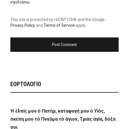
σχολιάσω.
This site is protected by reCAPTCHA and the Google
Privacy Policy
and
Terms of Service
apply.
ΕΟΡΤΟΛΟΓΙΟ
Ἡ ἐλπίς μου ὁ Πατήρ, καταφυγή μου ὁ Υἱός,
σκέπη μου τὸ Πνεῦμα τὸ ἅγιον, Τριὰς ἁγία, δόξα
σοι