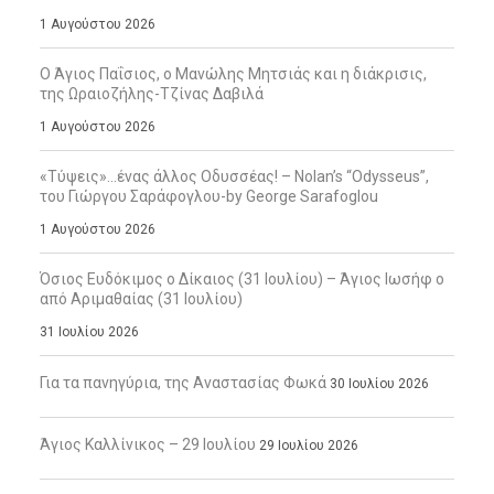
1 Αυγούστου 2026
Ο Άγιος Παΐσιος, ο Μανώλης Μητσιάς και η διάκρισις,
της Ωραιοζήλης-Τζίνας Δαβιλά
1 Αυγούστου 2026
«Τύψεις»…ένας άλλος Οδυσσέας! – Nolan’s “Odysseus”,
του Γιώργου Σαράφογλου-by George Sarafoglou
1 Αυγούστου 2026
Όσιος Ευδόκιμος ο Δίκαιος (31 Ιουλίου) – Άγιος Ιωσήφ ο
από Αριμαθαίας (31 Ιουλίου)
31 Ιουλίου 2026
Για τα πανηγύρια, της Αναστασίας Φωκά
30 Ιουλίου 2026
Άγιος Καλλίνικος – 29 Ιουλίου
29 Ιουλίου 2026