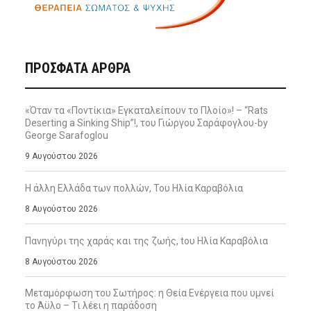
ΠΡΌΣΦΑΤΑ ΆΡΘΡΑ
«Όταν τα «Ποντίκια» Εγκαταλείπουν το Πλοίο»! – “Rats
Deserting a Sinking Ship”!, του Γιώργου Σαράφογλου-by
George Sarafoglou
9 Αυγούστου 2026
Η άλλη Ελλάδα των πολλών, Του Ηλία Καραβόλια
8 Αυγούστου 2026
Πανηγύρι της χαράς και της ζωής, tου Ηλία Καραβόλια
8 Αυγούστου 2026
Μεταμόρφωση του Σωτήρος: η Θεία Ενέργεια που υμνεί
το Άϋλο – Τι λέει η παράδοση