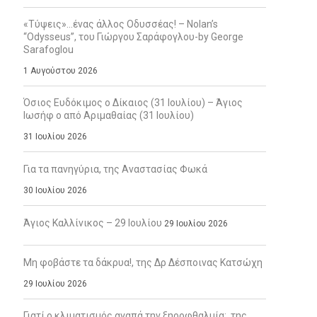
«Τύψεις»…ένας άλλος Οδυσσέας! – Nolan’s
“Odysseus”, του Γιώργου Σαράφογλου-by George
Sarafoglou
1 Αυγούστου 2026
Όσιος Ευδόκιμος ο Δίκαιος (31 Ιουλίου) – Άγιος
Ιωσήφ ο από Αριμαθαίας (31 Ιουλίου)
31 Ιουλίου 2026
Για τα πανηγύρια, της Αναστασίας Φωκά
30 Ιουλίου 2026
Άγιος Καλλίνικος – 29 Ιουλίου
29 Ιουλίου 2026
Μη φοβάστε τα δάκρυα!, της Δρ Δέσποινας Κατσώχη
29 Ιουλίου 2026
Γιατί ο κλιματισμός αγαπά την ξηροφθαλμία;, της