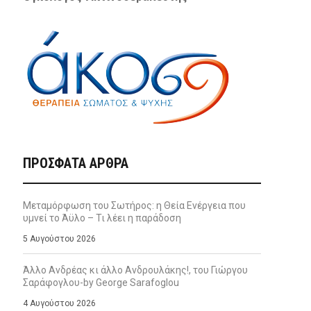
ΠΡΌΣΦΑΤΑ ΆΡΘΡΑ
Μεταμόρφωση του Σωτήρος: η Θεία Ενέργεια που
υμνεί το Άϋλο – Τι λέει η παράδοση
5 Αυγούστου 2026
Άλλο Ανδρέας κι άλλο Ανδρουλάκης!, του Γιώργου
Σαράφογλου-by George Sarafoglou
4 Αυγούστου 2026