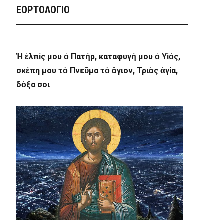
ΕΟΡΤΟΛΟΓΙΟ
Ἡ ἐλπίς μου ὁ Πατήρ, καταφυγή μου ὁ Υἱός,
σκέπη μου τὸ Πνεῦμα τὸ ἅγιον, Τριὰς ἁγία,
δόξα σοι