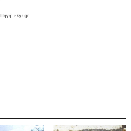
ηγή: i-kyr.gr