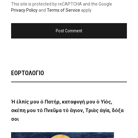
This site is protected by reCAPTCHA and the Google
Privacy Policy
and
Terms of Service
apply.
ΕΟΡΤΟΛΟΓΙΟ
Ἡ ἐλπίς μου ὁ Πατήρ, καταφυγή μου ὁ Υἱός,
σκέπη μου τὸ Πνεῦμα τὸ ἅγιον, Τριὰς ἁγία, δόξα
σοι