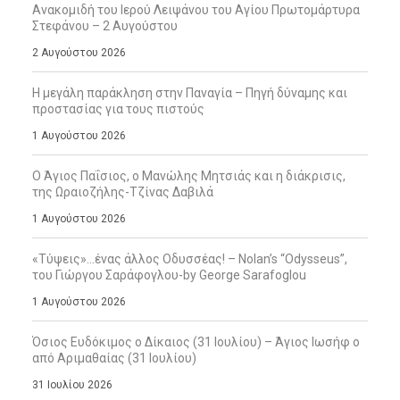
Ανακομιδή του Ιερού Λειψάνου του Αγίου Πρωτομάρτυρα
Στεφάνου – 2 Αυγούστου
2 Αυγούστου 2026
Η μεγάλη παράκληση στην Παναγία – Πηγή δύναμης και
προστασίας για τους πιστούς
1 Αυγούστου 2026
Ο Άγιος Παΐσιος, ο Μανώλης Μητσιάς και η διάκρισις,
της Ωραιοζήλης-Τζίνας Δαβιλά
1 Αυγούστου 2026
«Τύψεις»…ένας άλλος Οδυσσέας! – Nolan’s “Odysseus”,
του Γιώργου Σαράφογλου-by George Sarafoglou
1 Αυγούστου 2026
Όσιος Ευδόκιμος ο Δίκαιος (31 Ιουλίου) – Άγιος Ιωσήφ ο
από Αριμαθαίας (31 Ιουλίου)
31 Ιουλίου 2026