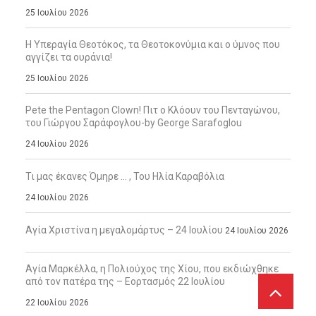
25 Ιουλίου 2026
Η Υπεραγία Θεοτόκος, τα Θεοτοκονύμια και ο ύμνος που
αγγίζει τα ουράνια!
25 Ιουλίου 2026
Pete the Pentagon Clown! Πιτ ο Κλόουν του Πενταγώνου,
του Γιώργου Σαράφογλου-by George Sarafoglou
24 Ιουλίου 2026
Τι μας έκανες Όμηρε … , Του Ηλία Καραβόλια
24 Ιουλίου 2026
Αγία Χριστίνα η μεγαλομάρτυς – 24 Ιουλίου
24 Ιουλίου 2026
Αγία Μαρκέλλα, η Πολιούχος της Χίου, που εκδιώχθηκε
από τον πατέρα της – Εορτασμός 22 Ιουλίου
22 Ιουλίου 2026