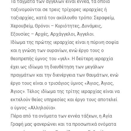
Τα τάγματα των αγγέλων είναι εννέα, τα οποία
ταξινομούνται σε τρεις τρίχορες ιεραρχίες ή
ταξιαρχίες, κατά τον ακόλουθο τρόπο: Σεραφείμ,
Χερουβείμ, Θρόνοι – Κυριότητες, Δυνάμεις,
Εξουσίες – Αρχές, Αρχάγγελοι, Άγγελοι.
Ιδίωμα της πρώτης ιεραρχίας είναι η πύρινη σοφία
και η γνώση των ουρανίων, ενώ έργο τους ο
θεοπρεπής ύμνος του «γελ». Η δεύτερη ιεραρχία
έχει ως ιδίωμα τη διευθέτηση των μεγάλων
πραγμάτων και την διενέργεια των θαυμάτων, ενώ
έργο τους είναι ο τρισάγιος ύμνος «Άγιος, Άγιος,
Άγιος». Τέλος ιδίωμα της τρίτης ιεραρχίας είναι να
εκτελούν θείες υπηρεσίες και έργο τους αποτελεί
ο ύμνος «Αλληλούϊα».
Πέρα από τα ονόματα των εννέα τάξεων, η Αγία
Γραφή μας φανερώνει και τα προσωπικά ονόματα