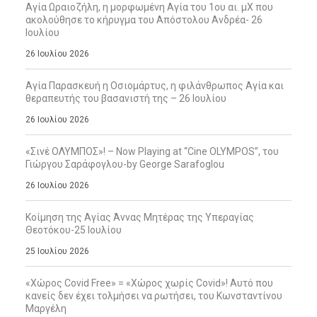
Αγία Ωραιοζήλη, η μορφωμένη Αγία του 1ου αι. μΧ που
ακολούθησε το κήρυγμα του Απόστολου Ανδρέα- 26
Ιουλίου
26 Ιουλίου 2026
Αγία Παρασκευή η Οσιομάρτυς, η φιλάνθρωπος Αγία και
θεραπευτής του βασανιστή της – 26 Ιουλίου
26 Ιουλίου 2026
«Σινέ ΟΛΥΜΠΟΣ»! – Now Playing at “Cine OLYMPOS”, του
Γιώργου Σαράφογλου-by George Sarafoglou
26 Ιουλίου 2026
Κοίμηση της Αγίας Άννας Μητέρας της Υπεραγίας
Θεοτόκου-25 Ιουλίου
25 Ιουλίου 2026
«Χώρος Covid Free» = «Χώρος χωρίς Covid»! Αυτό που
κανείς δεν έχει τολμήσει να ρωτήσει, του Κωνσταντίνου
Μαργέλη