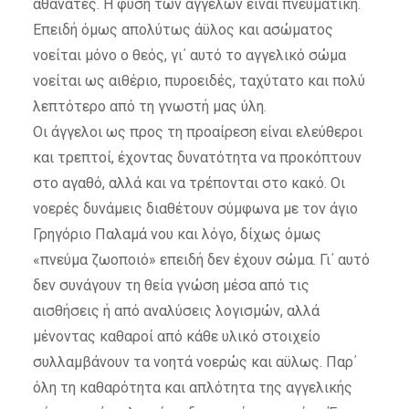
αθάνατες. Η φύση των αγγέλων είναι πνευματική.
Επειδή όμως απολύτως άϋλος και ασώματος
νοείται μόνο ο θεός, γι΄ αυτό το αγγελικό σώμα
νοείται ως αιθέριο, πυροειδές, ταχύτατο και πολύ
λεπτότερο από τη γνωστή μας ύλη.
Οι άγγελοι ως προς τη προαίρεση είναι ελεύθεροι
και τρεπτοί, έχοντας δυνατότητα να προκόπτουν
στο αγαθό, αλλά και να τρέπονται στο κακό. Οι
νοερές δυνάμεις διαθέτουν σύμφωνα με τον άγιο
Γρηγόριο Παλαμά νου και λόγο, δίχως όμως
«πνεύμα ζωοποιό» επειδή δεν έχουν σώμα. Γι΄ αυτό
δεν συνάγουν τη θεία γνώση μέσα από τις
αισθήσεις ή από αναλύσεις λογισμών, αλλά
μένοντας καθαροί από κάθε υλικό στοιχείο
συλλαμβάνουν τα νοητά νοερώς και αϋλως. Παρ΄
όλη τη καθαρότητα και απλότητα της αγγελικής