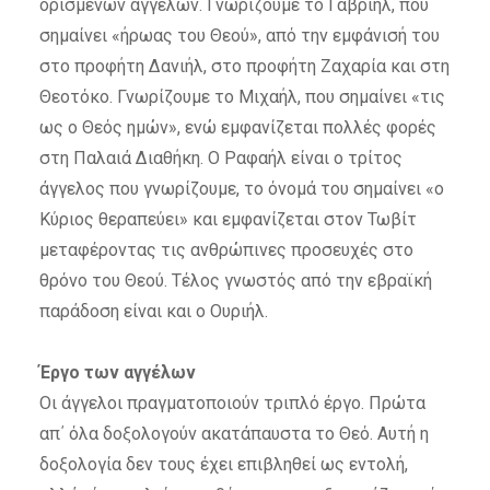
ορισμένων αγγέλων. Γνωρίζουμε το Γαβριήλ, που
σημαίνει «ήρωας του Θεού», από την εμφάνισή του
στο προφήτη Δανιήλ, στο προφήτη Ζαχαρία και στη
Θεοτόκο. Γνωρίζουμε το Μιχαήλ, που σημαίνει «τις
ως ο Θεός ημών», ενώ εμφανίζεται πολλές φορές
στη Παλαιά Διαθήκη. Ο Ραφαήλ είναι ο τρίτος
άγγελος που γνωρίζουμε, το όνομά του σημαίνει «ο
Κύριος θεραπεύει» και εμφανίζεται στον Τωβίτ
μεταφέροντας τις ανθρώπινες προσευχές στο
θρόνο του Θεού. Τέλος γνωστός από την εβραϊκή
παράδοση είναι και ο Ουριήλ.
Έργο των αγγέλων
Οι άγγελοι πραγματοποιούν τριπλό έργο. Πρώτα
απ΄ όλα δοξολογούν ακατάπαυστα το Θεό. Αυτή η
δοξολογία δεν τους έχει επιβληθεί ως εντολή,