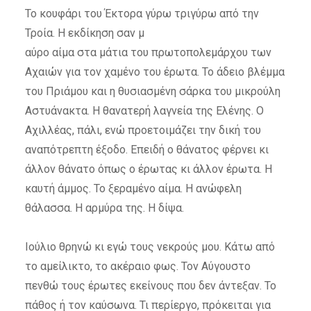
Το κουφάρι του Έκτορα γύρω τριγύρω από την
Τροία. Η εκδίκηση σαν μ
αύρο αίμα στα μάτια του πρωτοπολεμάρχου των
Αχαιών για τον χαμένο του έρωτα. Το άδειο βλέμμα
του Πριάμου και η θυσιασμένη σάρκα του μικρούλη
Αστυάνακτα. Η θανατερή λαγνεία της Ελένης. Ο
Αχιλλέας, πάλι, ενώ προετοιμάζει την δική του
αναπότρεπτη έξοδο. Επειδή ο θάνατος φέρνει κι
άλλον θάνατο όπως ο έρωτας κι άλλον έρωτα. Η
καυτή άμμος. Το ξεραμένο αίμα. Η ανώφελη
θάλασσα. Η αρμύρα της. Η δίψα.
Ιούλιο θρηνώ κι εγώ τους νεκρούς μου. Κάτω από
το αμείλικτο, το ακέραιο φως. Τον Αύγουστο
πενθώ τους έρωτες εκείνους που δεν άντεξαν. Το
πάθος ή τον καύσωνα. Τι περίεργο, πρόκειται για