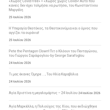
«Χώρος Covid Free» = «Χώρος χωρίς Covid»! Αυτό που
κανείς δεν έχει τολμήσει να ρωτήσει, του Κωνσταντίνου
Μαργέλη
25 Ιουλίου 2026
Η Υπεραγία Θεοτόκος, τα Θεοτοκονύμια και ο ύμνος που
αγγίζει τα ουράνια!
25 Ιουλίου 2026
Pete the Pentagon Clown! Πιτ ο Κλόουν του Πενταγώνου,
του Γιώργου Σαράφογλου-by George Sarafoglou
24 Ιουλίου 2026
Τι μας έκανες Όμηρε … , Του Ηλία Καραβόλια
24 Ιουλίου 2026
Αγία Χριστίνα η μεγαλομάρτυς – 24 Ιουλίου
24 Ιουλίου 2026
Αγία Μαρκέλλα, η Πολιούχος της Χίου, που εκδιώχθηκε