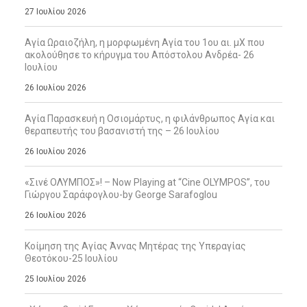
27 Ιουλίου 2026
Αγία Ωραιοζήλη, η μορφωμένη Αγία του 1ου αι. μΧ που
ακολούθησε το κήρυγμα του Απόστολου Ανδρέα- 26
Ιουλίου
26 Ιουλίου 2026
Αγία Παρασκευή η Οσιομάρτυς, η φιλάνθρωπος Αγία και
θεραπευτής του βασανιστή της – 26 Ιουλίου
26 Ιουλίου 2026
«Σινέ ΟΛΥΜΠΟΣ»! – Now Playing at “Cine OLYMPOS”, του
Γιώργου Σαράφογλου-by George Sarafoglou
26 Ιουλίου 2026
Κοίμηση της Αγίας Άννας Μητέρας της Υπεραγίας
Θεοτόκου-25 Ιουλίου
25 Ιουλίου 2026