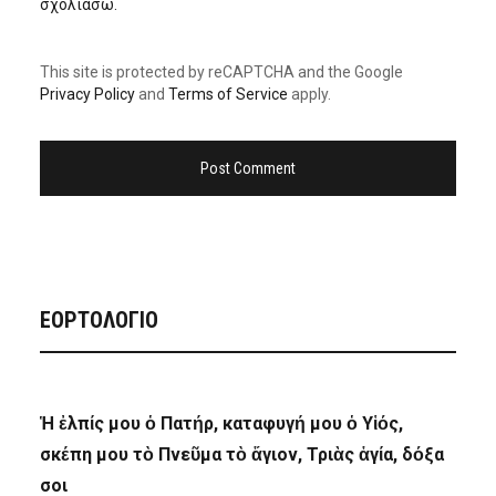
σχολιάσω.
This site is protected by reCAPTCHA and the Google
Privacy Policy
and
Terms of Service
apply.
ΕΟΡΤΟΛΟΓΙΟ
Ἡ ἐλπίς μου ὁ Πατήρ, καταφυγή μου ὁ Υἱός,
σκέπη μου τὸ Πνεῦμα τὸ ἅγιον, Τριὰς ἁγία, δόξα
σοι