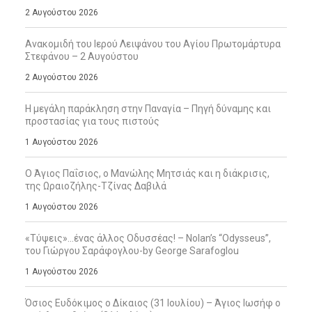
2 Αυγούστου 2026
Ανακομιδή του Ιερού Λειψάνου του Αγίου Πρωτομάρτυρα
Στεφάνου – 2 Αυγούστου
2 Αυγούστου 2026
Η μεγάλη παράκληση στην Παναγία – Πηγή δύναμης και
προστασίας για τους πιστούς
1 Αυγούστου 2026
Ο Άγιος Παΐσιος, ο Μανώλης Μητσιάς και η διάκρισις,
της Ωραιοζήλης-Τζίνας Δαβιλά
1 Αυγούστου 2026
«Τύψεις»…ένας άλλος Οδυσσέας! – Nolan’s “Odysseus”,
του Γιώργου Σαράφογλου-by George Sarafoglou
1 Αυγούστου 2026
Όσιος Ευδόκιμος ο Δίκαιος (31 Ιουλίου) – Άγιος Ιωσήφ ο