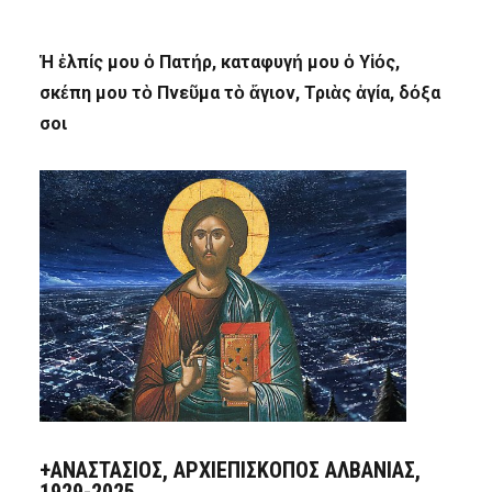
Ἡ ἐλπίς μου ὁ Πατήρ, καταφυγή μου ὁ Υἱός,
σκέπη μου τὸ Πνεῦμα τὸ ἅγιον, Τριὰς ἁγία, δόξα
σοι
+ΑΝΑΣΤΆΣΙΟΣ, ΑΡΧΙΕΠΊΣΚΟΠΟΣ ΑΛΒΑΝΊΑΣ,
1929-2025