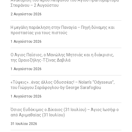
Ανακομιδή του Ιερού Λειψάνου του Αγίου Πρωτομάρτυρα
Στεφάνου – 2 Αυγούστου
2 Αυγούστου 2026
Η μεγάλη παράκληση στην Παναγία – Πηγή δύναμης και
προστασίας για τους πιστούς
1 Αυγούστου 2026
Ο Άγιος Παΐσιος, ο Μανώλης Μητσιάς και η διάκρισις,
της Ωραιοζήλης-Τζίνας Δαβιλά
1 Αυγούστου 2026
«Τύψεις»…ένας άλλος Οδυσσέας! – Nolan’s “Odysseus”,
του Γιώργου Σαράφογλου-by George Sarafoglou
1 Αυγούστου 2026
Όσιος Ευδόκιμος ο Δίκαιος (31 Ιουλίου) – Άγιος Ιωσήφ ο
από Αριμαθαίας (31 Ιουλίου)
31 Ιουλίου 2026