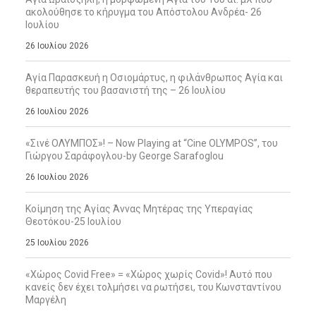
ακολούθησε το κήρυγμα του Απόστολου Ανδρέα- 26
Ιουλίου
26 Ιουλίου 2026
Αγία Παρασκευή η Οσιομάρτυς, η φιλάνθρωπος Αγία και
θεραπευτής του βασανιστή της – 26 Ιουλίου
26 Ιουλίου 2026
«Σινέ ΟΛΥΜΠΟΣ»! – Now Playing at “Cine OLYMPOS”, του
Γιώργου Σαράφογλου-by George Sarafoglou
26 Ιουλίου 2026
Κοίμηση της Αγίας Άννας Μητέρας της Υπεραγίας
Θεοτόκου-25 Ιουλίου
25 Ιουλίου 2026
«Χώρος Covid Free» = «Χώρος χωρίς Covid»! Αυτό που
κανείς δεν έχει τολμήσει να ρωτήσει, του Κωνσταντίνου
Μαργέλη