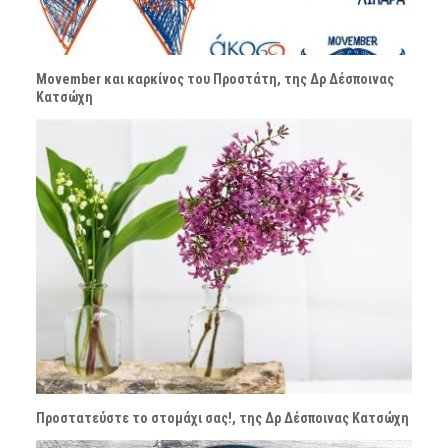
Movember και καρκίνος του Προστάτη, της Δρ Δέσποινας
Κατσώχη
Προστατεύστε το στομάχι σας!, της Δρ Δέσποινας Κατσώχη