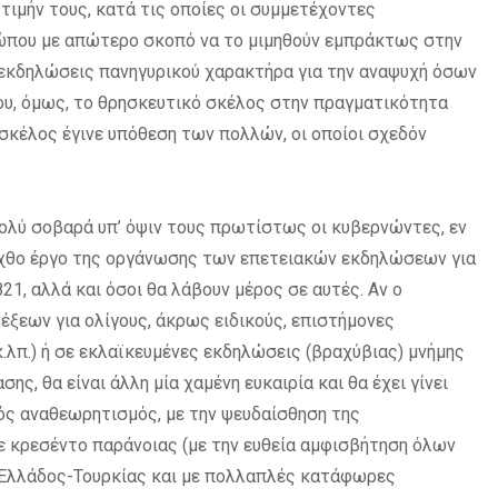
τιμήν τους, κατά τις οποίες οι συμμετέχοντες
ώπου με απώτερο σκοπό να το μιμηθούν εμπράκτως στην
εκδηλώσεις πανηγυρικού χαρακτήρα για την αναψυχή όσων
ου, όμως, το θρησκευτικό σκέλος στην πραγματικότητα
 σκέλος έγινε υπόθεση των πολλών, οι οποίοι σχεδόν
πολύ σοβαρά υπ’ όψιν τους πρωτίστως οι κυβερνώντες, εν
μοχθο έργο της οργάνωσης των επετειακών εκδηλώσεων για
21, αλλά και όσοι θα λάβουν μέρος σε αυτές. Αν ο
έξεων για ολίγους, άκρως ειδικούς, επιστήμονες
κ.λπ.) ή σε εκλαϊκευμένες εκδηλώσεις (βραχύβιας) μνήμης
, θα είναι άλλη μία χαμένη ευκαιρία και θα έχει γίνει
ικός αναθεωρητισμός, με την ψευδαίσθηση της
ε κρεσέντο παράνοιας (με την ευθεία αμφισβήτηση όλων
 Ελλάδος-Τουρκίας και με πολλαπλές κατάφωρες