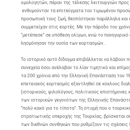
ομολογητών, πέραν της τέλεσης λειτουργιών προς 
ενθυμούνταν τα επιτεύγματα του τιμωμένου προσ
προσωπική τους ζωή, θεσπίστηκαν παράλληλα και 
συμμετείχαν στις εορτές. Με την πάροδο του χρόν
“μετέπεσε” σε υπόθεση ολίγων, ενώ το πανηγυρικό
λησμόνησαν την ουσία των εορτασμών…
Το ιστορικό αυτό δίδαγμα επιβάλλεται να λάβουν 
συνεχεία όσοι ανέλαβαν το λίαν τιμητικό και επί
τα 200 χρόνια από την Ελληνική Επανάσταση του 18
επετειακός εορτασμός εξαντληθεί σε κύκλους διαλ
(ιστορικούς, φιλολόγους, πολιτικούς επιστήμονες 
των ιστορικών γεγονότων της Ελληνικής Επανάστασης
“πολύ κακό για το τίποτα”. Τη στιγμή που ο τουρκ
στρατιωτικής υπεροχής της Τουρκίας, βρίσκεται σ
των διεθνών συνθηκών που ρυθμίζουν τις σχέσεις