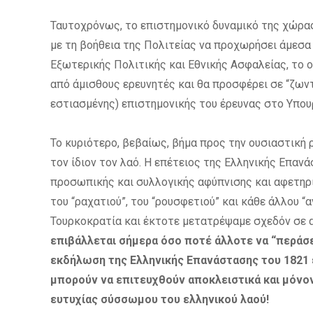
Ταυτοχρόνως, το επιστημονικό δυναμικό της χώρας 
με τη βοήθεια της Πολιτείας να προχωρήσει άμεσα
Εξωτερικής Πολιτικής και Εθνικής Ασφαλείας, το ο
από άμισθους ερευνητές και θα προσφέρει σε “ζων
εστιασμένης) επιστημονικής του έρευνας στο Υπουρ
Το κυριότερο, βεβαίως, βήμα προς την ουσιαστική ρ
τον ίδιον τον λαό. Η επέτειος της Ελληνικής Επαν
προσωπικής και συλλογικής αφύπνισης και αφετηρί
του “ραχατιού”, του “ρουσφετιού” και κάθε άλλου 
Τουρκοκρατία και έκτοτε μετατρέψαμε σχεδόν σε 
επιβάλλεται σήμερα όσο ποτέ άλλοτε να “περάσε
εκδήλωση της Ελληνικής Επανάστασης του 1821 εί
μπορούν να επιτευχθούν αποκλειστικά και μόνον
ευτυχίας σύσσωμου του ελληνικού λαού!