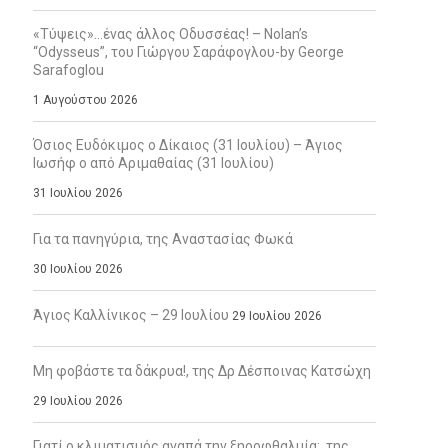
«Τύψεις»…ένας άλλος Οδυσσέας! – Nolan’s
“Odysseus”, του Γιώργου Σαράφογλου-by George
Sarafoglou
1 Αυγούστου 2026
Όσιος Ευδόκιμος ο Δίκαιος (31 Ιουλίου) – Άγιος
Ιωσήφ ο από Αριμαθαίας (31 Ιουλίου)
31 Ιουλίου 2026
Για τα πανηγύρια, της Αναστασίας Φωκά
30 Ιουλίου 2026
Άγιος Καλλίνικος – 29 Ιουλίου
29 Ιουλίου 2026
Μη φοβάστε τα δάκρυα!, της Δρ Δέσποινας Κατσώχη
29 Ιουλίου 2026
Γιατί ο κλιματισμός αγαπά την ξηροφθαλμία;, της