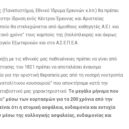
(Πανεπιστήμια, Εθνικό Ίδρυμα Ερευνών κ.λπ.) θα πρέπει
 στην ίδρυση ενός Κέντρου Έρευνας και Αριστείας
ποίο θα στελεχώνεται από άμισθους καθηγητές Α.Ε.Ι. και
τανό χρόνο” τους καρπούς της (πολύπλευρης και άκρως
γείο Εξωτερικών και στο Α.Σ.Ε.Π.Ε.Α.
ήξη με τις εθνικές μας παθογένειες πρέπει να γίνει από
άστασης του 1821 πρέπει να αποτελέσει έναυσμα
α για την οριστική θεραπεία μας από τη νοσηρή νοοτροπία
“ανατολίτικου κουσουριού” που αποκτήσαμε κατά την
αταβιστικό μας χαρακτηριστικό.
Το μεγάλο μήνυμα που
ι” μέσω των εορτασμών για τα 200 χρόνια από την
ναι ότι η ατομική ασφάλεια, ευδαιμονία και ευτυχία
 μέσω της συλλογικής ασφαλείας, ευδαιμονίας και