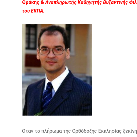
Θράκης &
Αναπληρωτής Καθηγητής Βυζαντινής Φιλ
του ΕΚΠΑ.
Όταν το πλήρωμα της Ορθόδοξης Εκκλησίας ξεκίνησ