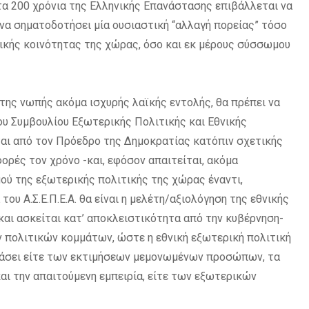
α τα 200 χρόνια της Ελληνικής Επανάστασης επιβάλλεται να
ι να σηματοδοτήσει μία ουσιαστική “αλλαγή πορείας” τόσο
νικής κοινότητας της χώρας, όσο και εκ μέρους σύσσωμου
 της νωπής ακόμα ισχυρής λαϊκής εντολής, θα πρέπει να
 Συμβουλίου Εξωτερικής Πολιτικής και Εθνικής
λείται από τον Πρόεδρο της Δημοκρατίας κατόπιν σχετικής
ορές τον χρόνο -και, εφόσον απαιτείται, ακόμα
ύ της εξωτερικής πολιτικής της χώρας έναντι,
ου Α.Σ.Ε.Π.Ε.Α. θα είναι η μελέτη/αξιολόγηση της εθνικής
και ασκείται κατ’ αποκλειστικότητα από την κυβέρνηση-
 πολιτικών κομμάτων, ώστε η εθνική εξωτερική πολιτική
 βάσει είτε των εκτιμήσεων μεμονωμένων προσώπων, τα
και την απαιτούμενη εμπειρία, είτε των εξωτερικών