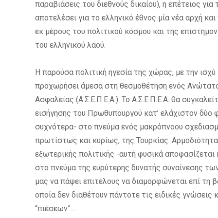
παραβιάσεις του διεθνούς δικαίου), η επέτειος γι
αποτελέσει για το ελληνικό έθνος μία νέα αρχή κα
εκ μέρους του πολιτικού κόσμου και της επιστημο
του ελληνικού λαού.
Η παρούσα πολιτική ηγεσία της χώρας, με την ισχύ
προχωρήσει άμεσα στη θεσμοθέτηση ενός Ανώτατου
Ασφαλείας (Α.Σ.Ε.Π.Ε.Α.). Το Α.Σ.Ε.Π.Ε.Α. θα συγκα
εισήγησης του Πρωθυπουργού κατ’ ελάχιστον δύο φ
συχνότερα- στο πνεύμα ενός μακρόπνοου σχεδιασμο
πρωτίστως και κυρίως, της Τουρκίας. Αρμοδιότητα τ
εξωτερικής πολιτικής -αυτή φυσικά αποφασίζεται 
στο πνεύμα της ευρύτερης δυνατής συναίνεσης των
μας να πάψει επιτέλους να διαμορφώνεται επί τη
οποία δεν διαθέτουν πάντοτε τις ειδικές γνώσεις 
“πιέσεων”…