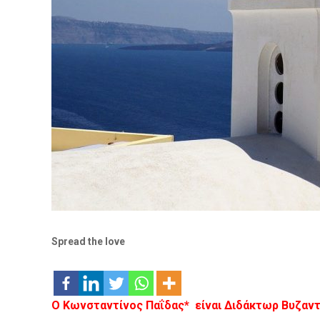
Spread the love
Ο Κωνσταντίνος Παΐδας* είναι Διδάκτωρ Βυζαντ