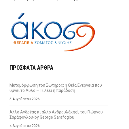
ΠΡΌΣΦΑΤΑ ΆΡΘΡΑ
Μεταμόρφωση του Σωτήρος: η Θεία Ενέργεια που
υμνεί το Άϋλο – Τι λέει η παράδοση
5 Αυγούστου 2026
Άλλο Ανδρέας κι άλλο Ανδρουλάκης!, του Γιώργου
Σαράφογλου-by George Sarafoglou
4 Αυγούστου 2026