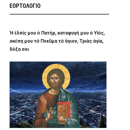
ΕΟΡΤΟΛΟΓΙΟ
Ἡ ἐλπίς μου ὁ Πατήρ, καταφυγή μου ὁ Υἱός,
σκέπη μου τὸ Πνεῦμα τὸ ἅγιον, Τριὰς ἁγία,
δόξα σοι