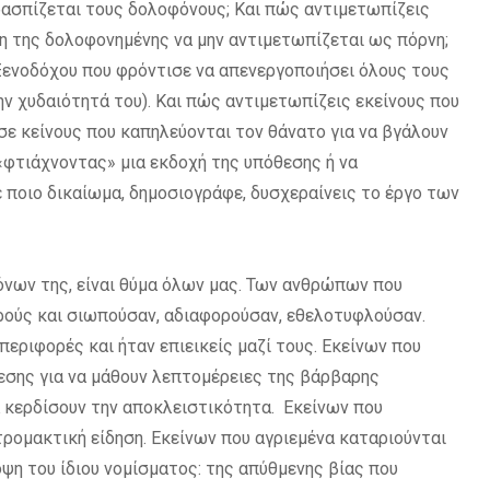
ρασπίζεται τους δολοφόνους; Και πώς αντιμετωπίζεις
μη της δολοφονημένης να μην αντιμετωπίζεται ως πόρνη;
 Ξενοδόχου που φρόντισε να απενεργοποιήσει όλους τους
ην χυδαιότητά του). Και πώς αντιμετωπίζεις εκείνους που
σε κείνους που καπηλεύονται τον θάνατο για να βγάλουν
 «φτιάχνοντας» μια εκδοχή της υπόθεσης ή να
 ποιο δικαίωμα, δημοσιογράφε, δυσχεραίνεις το έργο των
όνων της, είναι θύμα όλων μας. Των ανθρώπων που
ρούς και σιωπούσαν, αδιαφορούσαν, εθελοτυφλούσαν.
εριφορές και ήταν επιεικείς μαζί τους. Εκείνων που
σης για να μάθουν λεπτομέρειες της βάρβαρης
α κερδίσουν την αποκλειστικότητα. Εκείνων που
 τρομακτική είδηση. Εκείνων που αγριεμένα καταριούνται
όψη του ίδιου νομίσματος: της απύθμενης βίας που