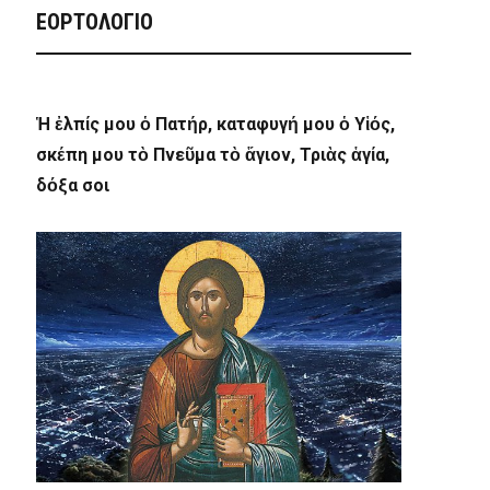
ΕΟΡΤΟΛΟΓΙΟ
Ἡ ἐλπίς μου ὁ Πατήρ, καταφυγή μου ὁ Υἱός,
σκέπη μου τὸ Πνεῦμα τὸ ἅγιον, Τριὰς ἁγία,
δόξα σοι