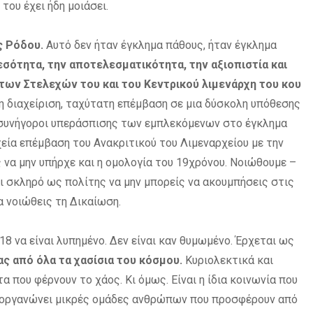
 του έχει ήδη μοιάσει.
ς Ρόδου.
Αυτό δεν ήταν έγκλημα πάθους, ήταν έγκλημα
εσότητα, την αποτελεσματικότητα, την αξιοπιστία και
των Στελεχών του και του Κεντρικού λιμενάρχη του κου
η διαχείριση, ταχύτατη επέμβαση σε μια δύσκολη υπόθεσης
 συνήγοροι υπεράσπισης των εμπλεκόμενων στο έγκλημα
χεία επέμβαση του Ανακριτικού του Λιμεναρχείου με την
να μην υπήρχε και η ομολογία του 19χρόνου. Νοιώθουμε –
αι σκληρό ως πολίτης να μην μπορείς να ακουμπήσεις στις
 νοιώθεις τη Δικαίωση.
18 να είναι λυπημένο. Δεν είναι καν θυμωμένο. Έρχεται ως
ς από όλα τα χασίσια του κόσμου.
Κυριολεκτικά και
 που φέρνουν το χάος. Κι όμως. Είναι η ίδια κοινωνία που
, οργανώνει μικρές ομάδες ανθρώπων που προσφέρουν από