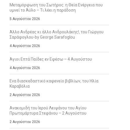
Μεταμόρφωση του Σωτήρος: η Θεία Ενέργεια που
υμνεί το Άϋλο – Τι λέει η παράδοση
5 Αυγούστου 2026
Άλλο Ανδρέας κι άλλο Ανδρουλάκης!, του Γιώργου
Σαράφογλου-by George Sarafoglou
4 Αυγούστου 2026
Άγιοι Επτά Παίδες εν Εφέσω – 4 Αυγούστου
4 Αυγούστου 2026
Ενα διασκεδαστικό καφενείο βιβλίων, του Ηλία
Καραβόλια
2 Αυγούστου 2026
Ανακομιδή του Ιερού Λειψάνου του Αγίου
Πρωτομάρτυρα Στεφάνου – 2 Αυγούστου
2 Αυγούστου 2026