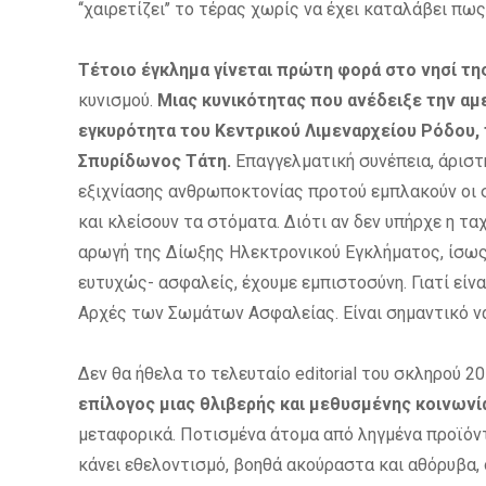
‘‘χαιρετίζει’’ το τέρας χωρίς να έχει καταλάβει πως
Τέτοιο έγκλημα γίνεται πρώτη φορά στο νησί τη
κυνισμού.
Μιας κυνικότητας που ανέδειξε την αμ
εγκυρότητα του Κεντρικού Λιμεναρχείου Ρόδου, 
Σπυρίδωνος Τάτη.
Επαγγελματική συνέπεια, άριστ
εξιχνίασης ανθρωποκτονίας προτού εμπλακούν οι
και κλείσουν τα στόματα. Διότι αν δεν υπήρχε η τα
αρωγή της Δίωξης Ηλεκτρονικού Εγκλήματος, ίσως 
ευτυχώς- ασφαλείς, έχουμε εμπιστοσύνη. Γιατί είν
Αρχές των Σωμάτων Ασφαλείας. Είναι σημαντικό να
Δεν θα ήθελα το τελευταίο editorial του σκληρού 20
επίλογος μιας θλιβερής και μεθυσμένης κοινωνία
μεταφορικά. Ποτισμένα άτομα από ληγμένα προϊόντα
κάνει εθελοντισμό, βοηθά ακούραστα και αθόρυβα