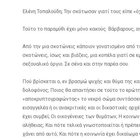
Ελένη Τοπαλούδη; Την σκότωσαν γιατί τους είπε «όχ
Τούτο το παραμύθι έχει μόνο κακούς. Βάρβαρους, αγ
Από την μια σκοτώνεις κάποιον γονατισμένο από τ
σκοτώνεις, ίσως και βιάζεις, μια κοπέλα γιατί σε 
σεξουαλικό όργιο. Σε σένα και στην παρέα σου.
Πού βρίσκεται ο, εν βρασμώ ψυχής και θύμα της κα
δολοφόνος; Ποιος θα απαντήσει σε τούτο το ερώτη
«αποκρυπτογραφώντας» το νεκρό σώμα συντάσσει 
εισαγγελέα ή οι ανακριτικές και οι δικαστικές αρχέ
έχει συμβεί; Οι οικογένειες των θυμάτων; Η κοινω
αλήθειας; Και πότε τελικά γνωστοποιείται ή πρέπει
χάνει από αυτό; Και πότε η κοινωνία έχει δικαίωμα 