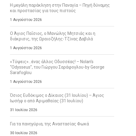
Η μεγάλη παράκληση στην Παναγία – Πηγή δύναμης
και προστασίας για τους πιστούς
1 Αυγούστου 2026
Ο Άγιος Παΐσιος, ο Μανώλης Μητσιάς και η
διάκρισις, της Ωραιοζήλης-Τζίνας Δαβιλά
1 Αυγούστου 2026
«Τύψεις»…ένας άλλος Οδυσσέας! – Nolan’s
“Odysseus”, του Γιώργου Σαράφογλου-by George
Sarafoglou
1 Αυγούστου 2026
Όσιος Ευδόκιμος ο Δίκαιος (31 Ιουλίου) – Άγιος
Ιωσήφ ο από Αριμαθαίας (31 Ιουλίου)
31 Ιουλίου 2026
Για τα πανηγύρια, της Αναστασίας Φωκά
30 Ιουλίου 2026