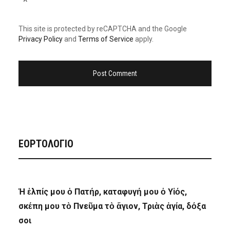
This site is protected by reCAPTCHA and the Google
Privacy Policy
and
Terms of Service
apply.
ΕΟΡΤΟΛΟΓΙΟ
Ἡ ἐλπίς μου ὁ Πατήρ, καταφυγή μου ὁ Υἱός,
σκέπη μου τὸ Πνεῦμα τὸ ἅγιον, Τριὰς ἁγία, δόξα
σοι