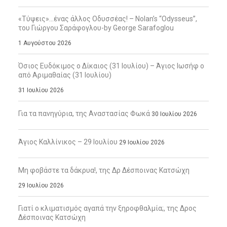
«Τύψεις»…ένας άλλος Οδυσσέας! – Nolan’s “Odysseus”,
του Γιώργου Σαράφογλου-by George Sarafoglou
1 Αυγούστου 2026
Όσιος Ευδόκιμος ο Δίκαιος (31 Ιουλίου) – Άγιος Ιωσήφ ο
από Αριμαθαίας (31 Ιουλίου)
31 Ιουλίου 2026
Για τα πανηγύρια, της Αναστασίας Φωκά
30 Ιουλίου 2026
Άγιος Καλλίνικος – 29 Ιουλίου
29 Ιουλίου 2026
Μη φοβάστε τα δάκρυα!, της Δρ Δέσποινας Κατσώχη
29 Ιουλίου 2026
Γιατί ο κλιματισμός αγαπά την ξηροφθαλμία;, της Δρος
Δέσποινας Κατσώχη