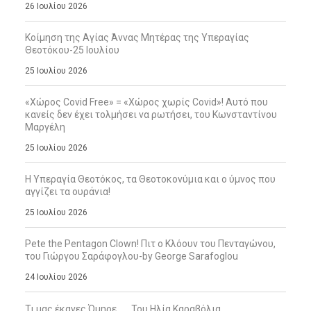
26 Ιουλίου 2026
Κοίμηση της Αγίας Άννας Μητέρας της Υπεραγίας
Θεοτόκου-25 Ιουλίου
25 Ιουλίου 2026
«Χώρος Covid Free» = «Χώρος χωρίς Covid»! Αυτό που
κανείς δεν έχει τολμήσει να ρωτήσει, του Κωνσταντίνου
Μαργέλη
25 Ιουλίου 2026
Η Υπεραγία Θεοτόκος, τα Θεοτοκονύμια και ο ύμνος που
αγγίζει τα ουράνια!
25 Ιουλίου 2026
Pete the Pentagon Clown! Πιτ ο Κλόουν του Πενταγώνου,
του Γιώργου Σαράφογλου-by George Sarafoglou
24 Ιουλίου 2026
Τι μας έκανες Όμηρε … , Του Ηλία Καραβόλια