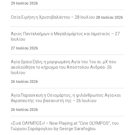
29 Ιουλίου 2026
Οσία Ειρήνη η Χρυσοβαλάντου – 28 Ιουλίου
28 Ιουλίου 2026
Άγιος Παντελεήμων ο Μεγαλομάρτυς και Ιαματικός – 27
Ιουλίου
27 Ιουλίου 2026
Αγία Ωραιοζήλη, η μορφωμένη Αγία του 1ου αι. μΧ που
ακολούθησε το κήρυγμα του Απόστολου Ανδρέα- 26
Ιουλίου
26 Ιουλίου 2026
Αγία Παρασκευή η Οσιομάρτυς, η φιλάνθρωπος Αγία και
θεραπευτής του βασανιστή της – 26 Ιουλίου
26 Ιουλίου 2026
«Σινέ ΟΛΥΜΠΟΣ»! – Now Playing at “Cine OLYMPOS”, του
Γιώργου Σαράφογλου-by George Sarafoglou