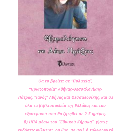
Θα το βρείτε: σε “Πολιτεία”,
“Πρωτοπορία” Αθήνας-Θεσσαλονίκης-
Πάτρας, “Ιανός” Αθήνας και Θεσσαλονίκης, και σε
όλα τα βιβλιοπωλεία της Ελλάδας και του
εξωτερικού που θα ζητηθεί σε 2-5 ημέρες.
β) ΗΠΑ μέσω του “Εθνικού Κήρυκα”. γ)στις
εκδόσεις Φίλντισι on line, με μειλ ή τηλεφωνικά