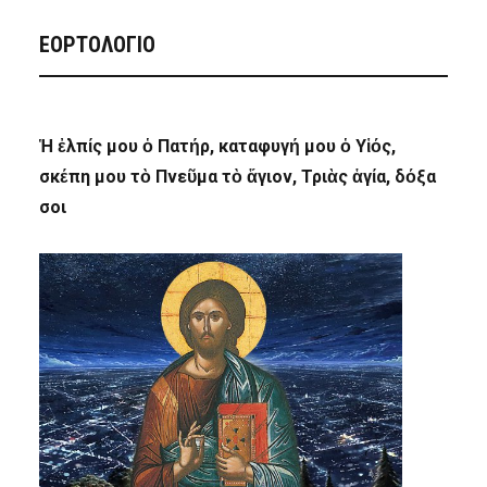
ΕΟΡΤΟΛΟΓΙΟ
Ἡ ἐλπίς μου ὁ Πατήρ, καταφυγή μου ὁ Υἱός,
σκέπη μου τὸ Πνεῦμα τὸ ἅγιον, Τριὰς ἁγία, δόξα
σοι