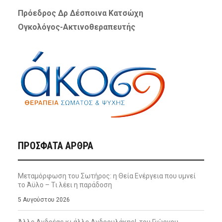
Πρόεδρος Δρ Δέσποινα Κατσώχη
Ογκολόγος-Ακτινοθεραπευτής
ΠΡΌΣΦΑΤΑ ΆΡΘΡΑ
Μεταμόρφωση του Σωτήρος: η Θεία Ενέργεια που υμνεί
το Άϋλο – Τι λέει η παράδοση
5 Αυγούστου 2026