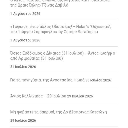
Ο Άγιος Παΐσιος, ο Μανώλης Μητσιάς και η διάκρισις,
της Ωραιοζήλης-Τζίνας Δαβιλά
1 Αυγούστου 2026
«Τύψεις»…ένας άλλος Οδυσσέας! – Nolan’s “Odysseus”,
του Γιώργου Σαράφογλου-by George Sarafoglou
1 Αυγούστου 2026
Όσιος Ευδόκιμος ο Δίκαιος (31 Ιουλίου) – Άγιος Ιωσήφ ο
από Αριμαθαίας (31 Ιουλίου)
31 Ιουλίου 2026
Για τα πανηγύρια, της Αναστασίας Φωκά
30 Ιουλίου 2026
Άγιος Καλλίνικος – 29 Ιουλίου
29 Ιουλίου 2026
Μη φοβάστε τα δάκρυα!, της Δρ Δέσποινας Κατσώχη
29 Ιουλίου 2026