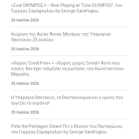
«Σινέ ΟΛΥΜΠΟΣ»! – Now Playing at “Cine OLYMPOS”, του
Γιώργου Σαράφογλου-by George Sarafoglou
26 Ιουλίου 2026
Κοίμηση της Αγίας Άννας Μητέρας της Υπεραγίας
Θεοτόκου-25 Ιουλίου
25 Ιουλίου 2026
«Χώρος Covid Free» = «Χώρος χωρίς Covid»! Αυτό που
κανείς δεν έχει τολμήσει να ρωτήσει, του Κωνσταντίνου
Μαργέλη
25 Ιουλίου 2026
Η Υπεραγία Θεοτόκος, τα Θεοτοκονύμια και ο ύμνος που
αγγίζει τα ουράνια!
25 Ιουλίου 2026
Pete the Pentagon Clown! Πιτ ο Κλόουν του Πενταγώνου,
του Γιώργου Σαράφογλου-by George Sarafoglou