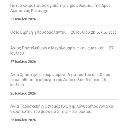
Γιατί ο κλιματισμός αγαπά την ξηροφθαλμία;, της Δρος
Δέσποινας Κατσώχη
29 Ιουλίου 2026
Οσία Ειρήνη η Χρυσοβαλάντου – 28 Ιουλίου
28 Ιουλίου 2026
Άγιος Παντελεήμων ο Μεγαλομάρτυς και Ιαματικός – 27
Ιουλίου
27 Ιουλίου 2026
Αγία Ωραιοζήλη, η μορφωμένη Αγία του 1ου αι. μΧ που
ακολούθησε το κήρυγμα του Απόστολου Ανδρέα- 26
Ιουλίου
26 Ιουλίου 2026
Αγία Παρασκευή η Οσιομάρτυς, η φιλάνθρωπος Αγία και
θεραπευτής του βασανιστή της – 26 Ιουλίου
26 Ιουλίου 2026