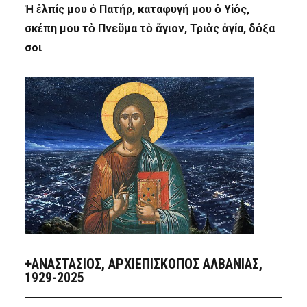
Ἡ ἐλπίς μου ὁ Πατήρ, καταφυγή μου ὁ Υἱός,
σκέπη μου τὸ Πνεῦμα τὸ ἅγιον, Τριὰς ἁγία, δόξα
σοι
+ΑΝΑΣΤΆΣΙΟΣ, ΑΡΧΙΕΠΊΣΚΟΠΟΣ ΑΛΒΑΝΊΑΣ,
1929-2025