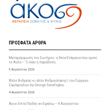
ΠΡΌΣΦΑΤΑ ΆΡΘΡΑ
Μεταμόρφωση του Σωτήρος: η Θεία Ενέργεια που υμνεί
το Άϋλο – Τι λέει η παράδοση
5 Αυγούστου 2026
Άλλο Ανδρέας κι άλλο Ανδρουλάκης!, του Γιώργου
Σαράφογλου-by George Sarafoglou
4 Αυγούστου 2026
Άγιοι Επτά Παίδες εν Εφέσω – 4 Αυγούστου