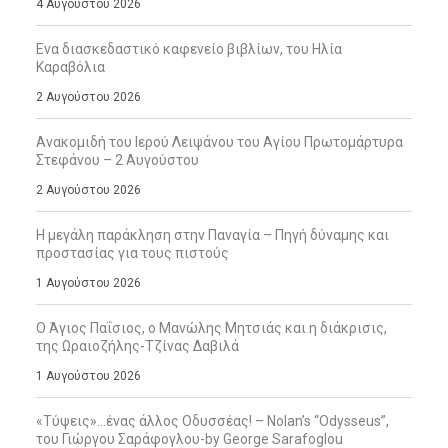
4 Αυγούστου 2026
Ενα διασκεδαστικό καφενείο βιβλίων, του Ηλία
Καραβόλια
2 Αυγούστου 2026
Ανακομιδή του Ιερού Λειψάνου του Αγίου Πρωτομάρτυρα
Στεφάνου – 2 Αυγούστου
2 Αυγούστου 2026
Η μεγάλη παράκληση στην Παναγία – Πηγή δύναμης και
προστασίας για τους πιστούς
1 Αυγούστου 2026
Ο Άγιος Παΐσιος, ο Μανώλης Μητσιάς και η διάκρισις,
της Ωραιοζήλης-Τζίνας Δαβιλά
1 Αυγούστου 2026
«Τύψεις»…ένας άλλος Οδυσσέας! – Nolan’s “Odysseus”,
του Γιώργου Σαράφογλου-by George Sarafoglou