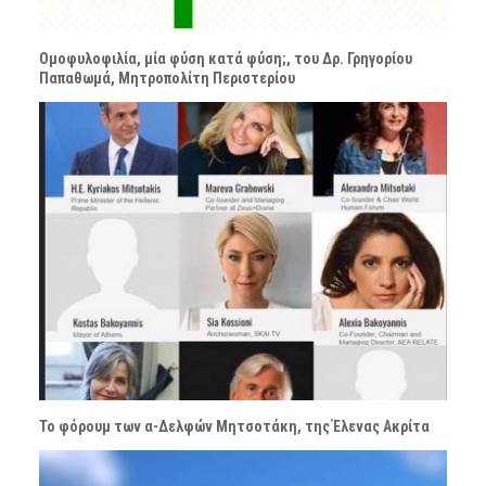
Ομοφυλοφιλία, μία φύση κατά φύση;, του Δρ. Γρηγορίου
Παπαθωμά, Μητροπολίτη Περιστερίου
Το φόρουμ των α-Δελφών Μητσοτάκη, της Έλενας Ακρίτα