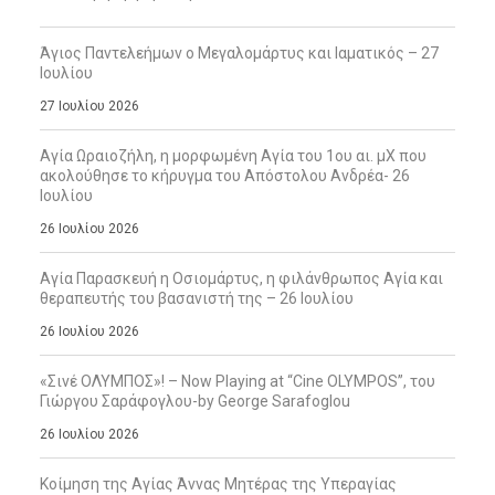
Άγιος Παντελεήμων ο Μεγαλομάρτυς και Ιαματικός – 27
Ιουλίου
27 Ιουλίου 2026
Αγία Ωραιοζήλη, η μορφωμένη Αγία του 1ου αι. μΧ που
ακολούθησε το κήρυγμα του Απόστολου Ανδρέα- 26
Ιουλίου
26 Ιουλίου 2026
Αγία Παρασκευή η Οσιομάρτυς, η φιλάνθρωπος Αγία και
θεραπευτής του βασανιστή της – 26 Ιουλίου
26 Ιουλίου 2026
«Σινέ ΟΛΥΜΠΟΣ»! – Now Playing at “Cine OLYMPOS”, του
Γιώργου Σαράφογλου-by George Sarafoglou
26 Ιουλίου 2026
Κοίμηση της Αγίας Άννας Μητέρας της Υπεραγίας