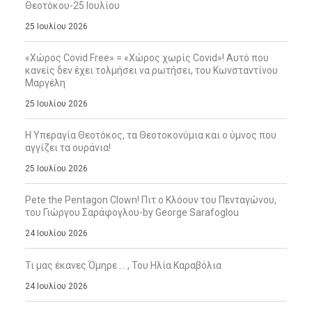
Θεοτόκου-25 Ιουλίου
25 Ιουλίου 2026
«Χώρος Covid Free» = «Χώρος χωρίς Covid»! Αυτό που
κανείς δεν έχει τολμήσει να ρωτήσει, του Κωνσταντίνου
Μαργέλη
25 Ιουλίου 2026
Η Υπεραγία Θεοτόκος, τα Θεοτοκονύμια και ο ύμνος που
αγγίζει τα ουράνια!
25 Ιουλίου 2026
Pete the Pentagon Clown! Πιτ ο Κλόουν του Πενταγώνου,
του Γιώργου Σαράφογλου-by George Sarafoglou
24 Ιουλίου 2026
Τι μας έκανες Όμηρε … , Του Ηλία Καραβόλια
24 Ιουλίου 2026