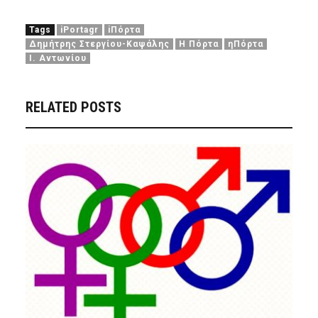
Tags
iPortagr
iΠόρτα
Δημήτρης Στεργίου-Καψάλης
Η Πόρτα
ηΠόρτα
Ι. Αντωνίου
RELATED POSTS