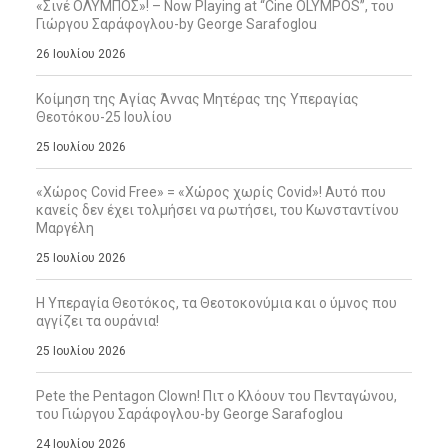
«Σινέ ΟΛΥΜΠΟΣ»! – Now Playing at “Cine OLYMPOS”, του
Γιώργου Σαράφογλου-by George Sarafoglou
26 Ιουλίου 2026
Κοίμηση της Αγίας Άννας Μητέρας της Υπεραγίας
Θεοτόκου-25 Ιουλίου
25 Ιουλίου 2026
«Χώρος Covid Free» = «Χώρος χωρίς Covid»! Αυτό που
κανείς δεν έχει τολμήσει να ρωτήσει, του Κωνσταντίνου
Μαργέλη
25 Ιουλίου 2026
Η Υπεραγία Θεοτόκος, τα Θεοτοκονύμια και ο ύμνος που
αγγίζει τα ουράνια!
25 Ιουλίου 2026
Pete the Pentagon Clown! Πιτ ο Κλόουν του Πενταγώνου,
του Γιώργου Σαράφογλου-by George Sarafoglou
24 Ιουλίου 2026