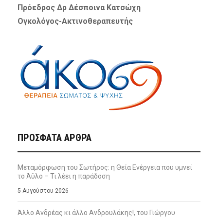
Πρόεδρος Δρ Δέσποινα Κατσώχη
Ογκολόγος-Ακτινοθεραπευτής
ΠΡΌΣΦΑΤΑ ΆΡΘΡΑ
Μεταμόρφωση του Σωτήρος: η Θεία Ενέργεια που υμνεί
το Άϋλο – Τι λέει η παράδοση
5 Αυγούστου 2026
Άλλο Ανδρέας κι άλλο Ανδρουλάκης!, του Γιώργου