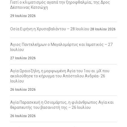
Γιατί ο κλιματισμός αγαπά την ξηροφθαλμία;, της Δρος
Δέσποινας Κατσώχη
29 Ιουλίου 2026
Οσία Ειρήνη η Χρυσοβαλάντου – 28 Ιουλίου
28 Ιουλίου 2026
Άγιος Παντελεήμων ο Μεγαλομάρτυς και Ιαματικός – 27
Ιουλίου
27 Ιουλίου 2026
Αγία Ωραιοζήλη, η μορφωμένη Αγία του 1ου αι. μΧ που
ακολούθησε το κήρυγμα του Απόστολου Ανδρέα- 26
Ιουλίου
26 Ιουλίου 2026
Αγία Παρασκευή η Οσιομάρτυς, η φιλάνθρωπος Αγία και
θεραπευτής του βασανιστή της – 26 Ιουλίου
26 Ιουλίου 2026