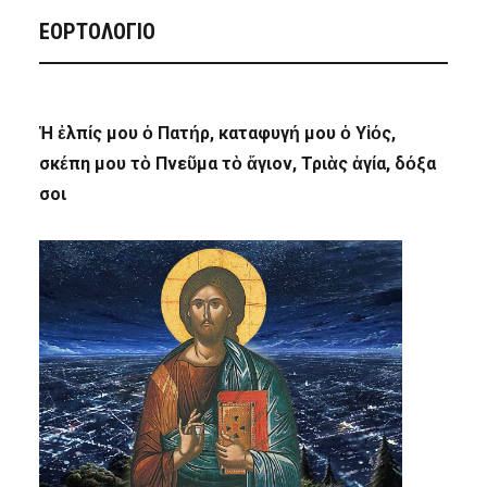
ΕΟΡΤΟΛΟΓΙΟ
Ἡ ἐλπίς μου ὁ Πατήρ, καταφυγή μου ὁ Υἱός,
σκέπη μου τὸ Πνεῦμα τὸ ἅγιον, Τριὰς ἁγία, δόξα
σοι