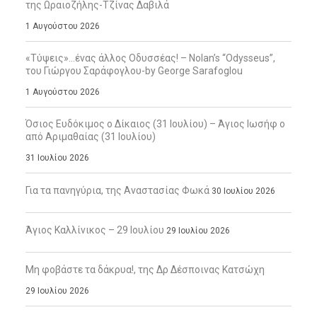
της Ωραιοζήλης-Τζίνας Δαβιλά
1 Αυγούστου 2026
«Τύψεις»…ένας άλλος Οδυσσέας! – Nolan’s “Odysseus”,
του Γιώργου Σαράφογλου-by George Sarafoglou
1 Αυγούστου 2026
Όσιος Ευδόκιμος ο Δίκαιος (31 Ιουλίου) – Άγιος Ιωσήφ ο
από Αριμαθαίας (31 Ιουλίου)
31 Ιουλίου 2026
Για τα πανηγύρια, της Αναστασίας Φωκά
30 Ιουλίου 2026
Άγιος Καλλίνικος – 29 Ιουλίου
29 Ιουλίου 2026
Μη φοβάστε τα δάκρυα!, της Δρ Δέσποινας Κατσώχη
29 Ιουλίου 2026