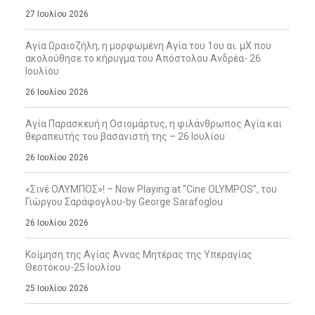
27 Ιουλίου 2026
Αγία Ωραιοζήλη, η μορφωμένη Αγία του 1ου αι. μΧ που
ακολούθησε το κήρυγμα του Απόστολου Ανδρέα- 26
Ιουλίου
26 Ιουλίου 2026
Αγία Παρασκευή η Οσιομάρτυς, η φιλάνθρωπος Αγία και
θεραπευτής του βασανιστή της – 26 Ιουλίου
26 Ιουλίου 2026
«Σινέ ΟΛΥΜΠΟΣ»! – Now Playing at “Cine OLYMPOS”, του
Γιώργου Σαράφογλου-by George Sarafoglou
26 Ιουλίου 2026
Κοίμηση της Αγίας Άννας Μητέρας της Υπεραγίας
Θεοτόκου-25 Ιουλίου
25 Ιουλίου 2026