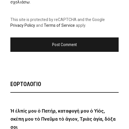
σχολιάσω.
This site is protected by reCAPTCHA and the Google
Privacy Policy
and
Terms of Service
apply.
ΕΟΡΤΟΛΟΓΙΟ
Ἡ ἐλπίς μου ὁ Πατήρ, καταφυγή μου ὁ Υἱός,
σκέπη μου τὸ Πνεῦμα τὸ ἅγιον, Τριὰς ἁγία, δόξα
σοι