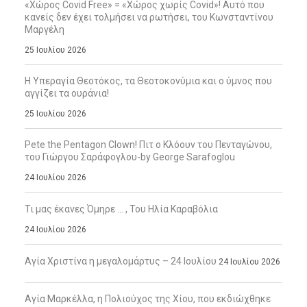
«Χώρος Covid Free» = «Χώρος χωρίς Covid»! Αυτό που
κανείς δεν έχει τολμήσει να ρωτήσει, του Κωνσταντίνου
Μαργέλη
25 Ιουλίου 2026
Η Υπεραγία Θεοτόκος, τα Θεοτοκονύμια και ο ύμνος που
αγγίζει τα ουράνια!
25 Ιουλίου 2026
Pete the Pentagon Clown! Πιτ ο Κλόουν του Πενταγώνου,
του Γιώργου Σαράφογλου-by George Sarafoglou
24 Ιουλίου 2026
Τι μας έκανες Όμηρε … , Του Ηλία Καραβόλια
24 Ιουλίου 2026
Αγία Χριστίνα η μεγαλομάρτυς – 24 Ιουλίου
24 Ιουλίου 2026
Αγία Μαρκέλλα, η Πολιούχος της Χίου, που εκδιώχθηκε