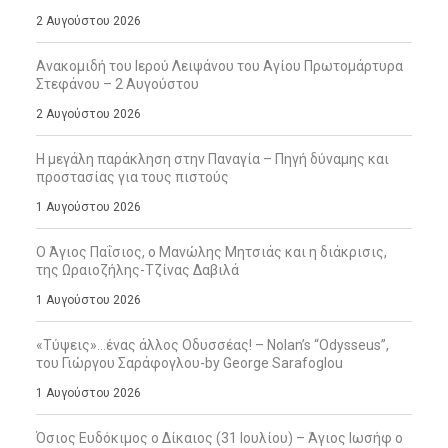
2 Αυγούστου 2026
Ανακομιδή του Ιερού Λειψάνου του Αγίου Πρωτομάρτυρα
Στεφάνου – 2 Αυγούστου
2 Αυγούστου 2026
Η μεγάλη παράκληση στην Παναγία – Πηγή δύναμης και
προστασίας για τους πιστούς
1 Αυγούστου 2026
Ο Άγιος Παΐσιος, ο Μανώλης Μητσιάς και η διάκρισις,
της Ωραιοζήλης-Τζίνας Δαβιλά
1 Αυγούστου 2026
«Τύψεις»…ένας άλλος Οδυσσέας! – Nolan’s “Odysseus”,
του Γιώργου Σαράφογλου-by George Sarafoglou
1 Αυγούστου 2026
Όσιος Ευδόκιμος ο Δίκαιος (31 Ιουλίου) – Άγιος Ιωσήφ ο