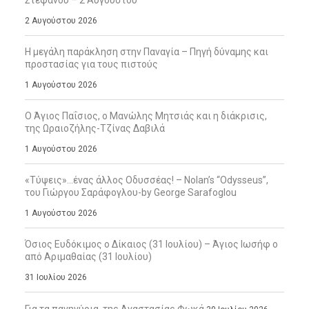
2 Αυγούστου 2026
Η μεγάλη παράκληση στην Παναγία – Πηγή δύναμης και
προστασίας για τους πιστούς
1 Αυγούστου 2026
Ο Άγιος Παΐσιος, ο Μανώλης Μητσιάς και η διάκρισις,
της Ωραιοζήλης-Τζίνας Δαβιλά
1 Αυγούστου 2026
«Τύψεις»…ένας άλλος Οδυσσέας! – Nolan’s “Odysseus”,
του Γιώργου Σαράφογλου-by George Sarafoglou
1 Αυγούστου 2026
Όσιος Ευδόκιμος ο Δίκαιος (31 Ιουλίου) – Άγιος Ιωσήφ ο
από Αριμαθαίας (31 Ιουλίου)
31 Ιουλίου 2026
Για τα πανηγύρια, της Αναστασίας Φωκά