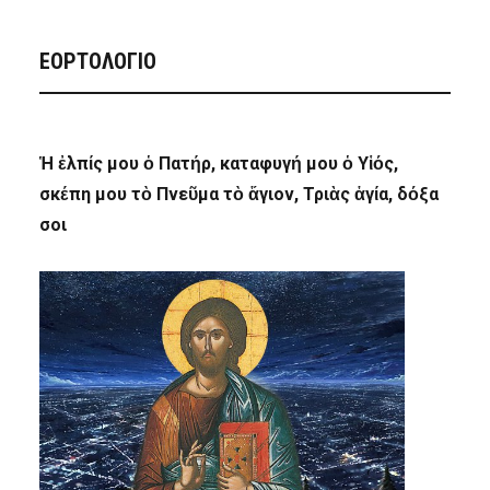
ΕΟΡΤΟΛΟΓΙΟ
Ἡ ἐλπίς μου ὁ Πατήρ, καταφυγή μου ὁ Υἱός,
σκέπη μου τὸ Πνεῦμα τὸ ἅγιον, Τριὰς ἁγία, δόξα
σοι