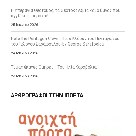
Η Υπεραγία Θεοτόκος, τα Θεοτοκονύμια και ο ύμνος που
αγγίζει τα ουράνια!
25 Ιουλίου 2026
Pete the Pentagon Clown! Πιτ ο Κλόουν του Πενταγώνου,
του Γιώργου Σαράφογλου-by George Sarafoglou
24 Ιουλίου 2026
Τι μας έκανες Όμηρε … , Του Ηλία Καραβόλια
24 Ιουλίου 2026
ΑΡΘΡΟΓΡΑΦΟΙ ΣΤΗΝ IΠΟΡΤΑ