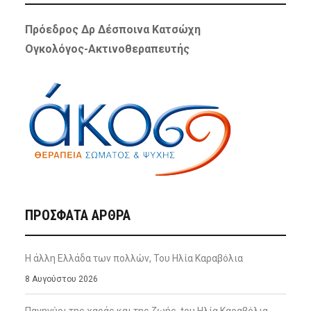
Πρόεδρος Δρ Δέσποινα Κατσώχη
Ογκολόγος-Ακτινοθεραπευτής
ΠΡΌΣΦΑΤΑ ΆΡΘΡΑ
Η άλλη Ελλάδα των πολλών, Του Ηλία Καραβόλια
8 Αυγούστου 2026
Πανηγύρι της χαράς και της ζωής, tου Ηλία Καραβόλια