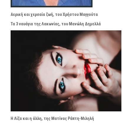
Αερική και χερσαία ζωή, του Χρήστου Μαγγούτα
Τα 3 ναυάγια της Λακωνίας, του Μανώλη Δημελλά
Η Λίζα και η άλλη, της Ματίνας Ράπτη-Μιληλή