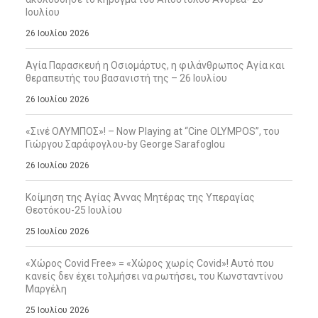
Ιουλίου
26 Ιουλίου 2026
Αγία Παρασκευή η Οσιομάρτυς, η φιλάνθρωπος Αγία και
θεραπευτής του βασανιστή της – 26 Ιουλίου
26 Ιουλίου 2026
«Σινέ ΟΛΥΜΠΟΣ»! – Now Playing at “Cine OLYMPOS”, του
Γιώργου Σαράφογλου-by George Sarafoglou
26 Ιουλίου 2026
Κοίμηση της Αγίας Άννας Μητέρας της Υπεραγίας
Θεοτόκου-25 Ιουλίου
25 Ιουλίου 2026
«Χώρος Covid Free» = «Χώρος χωρίς Covid»! Αυτό που
κανείς δεν έχει τολμήσει να ρωτήσει, του Κωνσταντίνου
Μαργέλη
25 Ιουλίου 2026