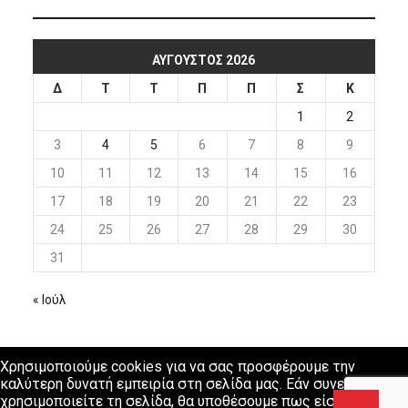
ΑΎΓΟΥΣΤΟΣ 2026
Δ
Τ
Τ
Π
Π
Σ
Κ
1
2
3
4
5
6
7
8
9
10
11
12
13
14
15
16
17
18
19
20
21
22
23
24
25
26
27
28
29
30
31
« Ιούλ
Χρησιμοποιούμε cookies για να σας προσφέρουμε την
καλύτερη δυνατή εμπειρία στη σελίδα μας. Εάν συνεχίσετε να
χρησιμοποιείτε τη σελίδα, θα υποθέσουμε πως είστε