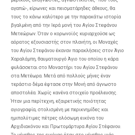
αγαπώ-, είρωνες και πεισματάρηδες άθεους, θα
τους το κάνω καλύτερο με την παρακάτω ιστορία
βγαλμένη από την Ιερά μονή του Αγίου Στεφάνου
Μετεώρων. Όταν ο κορωνοϊός κυριαρχούσε ως
αόρατος εξουσιαστής στον πλανήτη, οι Μοναχές
του Αγίου Στεφάνου έκαναν παρακλήσεις στον Άγιο
Χαραλάμπη, θαυματουργό Άγιο του οποίου η κάρα
φυλάσσεται στο Μοναστήρι του Αγίου Στεφάνου
στα Μετέωρα. Μετά από πολλούς μήνες έναν
τεράστιο δέμα έφτασε στην Μονή από άγνωστο
αποστολέα. Χωρίς κανένα στοιχείο προέλευσης.
Ήταν μια περίτεχνη, εξαιρετικής ποιότητας
αγιογραφία, στολισμένη με περικνημίδες και
ημιπολύτιμες πέτρες ολόσωμη εικόνα του
Αρχιδιακόνου και Πρωτομάρτυρα Αγίου Στέφανου.
Το μέγεθος της εικόνας ήταν στο μέγεθος μιάς