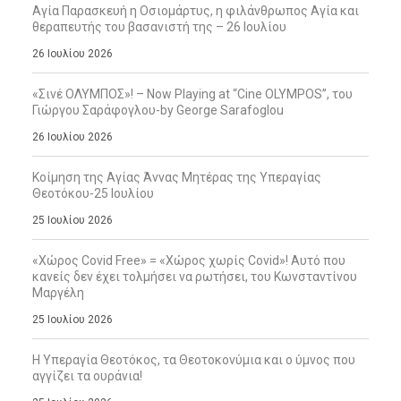
Αγία Παρασκευή η Οσιομάρτυς, η φιλάνθρωπος Αγία και
θεραπευτής του βασανιστή της – 26 Ιουλίου
26 Ιουλίου 2026
«Σινέ ΟΛΥΜΠΟΣ»! – Now Playing at “Cine OLYMPOS”, του
Γιώργου Σαράφογλου-by George Sarafoglou
26 Ιουλίου 2026
Κοίμηση της Αγίας Άννας Μητέρας της Υπεραγίας
Θεοτόκου-25 Ιουλίου
25 Ιουλίου 2026
«Χώρος Covid Free» = «Χώρος χωρίς Covid»! Αυτό που
κανείς δεν έχει τολμήσει να ρωτήσει, του Κωνσταντίνου
Μαργέλη
25 Ιουλίου 2026
Η Υπεραγία Θεοτόκος, τα Θεοτοκονύμια και ο ύμνος που
αγγίζει τα ουράνια!