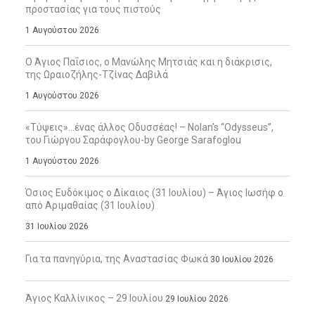
προστασίας για τους πιστούς
1 Αυγούστου 2026
Ο Άγιος Παΐσιος, ο Μανώλης Μητσιάς και η διάκρισις,
της Ωραιοζήλης-Τζίνας Δαβιλά
1 Αυγούστου 2026
«Τύψεις»…ένας άλλος Οδυσσέας! – Nolan’s “Odysseus”,
του Γιώργου Σαράφογλου-by George Sarafoglou
1 Αυγούστου 2026
Όσιος Ευδόκιμος ο Δίκαιος (31 Ιουλίου) – Άγιος Ιωσήφ ο
από Αριμαθαίας (31 Ιουλίου)
31 Ιουλίου 2026
Για τα πανηγύρια, της Αναστασίας Φωκά
30 Ιουλίου 2026
Άγιος Καλλίνικος – 29 Ιουλίου
29 Ιουλίου 2026