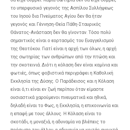
το υπερφυσικό γεγονός της Ασπίλου Συλλήψεως
του Ιησού δια Πνεύματος Αγίου δεν θα ήταν
γεγονός και Γέννηση-Θεία Πάθη-Σταυρικός
Θάνατος-Ανάσταση δεν θα γίνονταν. Τόσο πολύ
σημαντικός είναι ο εορτασμός του Ευαγγελισμού
της Θεοτόκου. Γιατί είναι η αρχή των όλων, η αρχή
της σωτηρίας των ανθρώπων από την πτώση και
την σκοτεινιά. Διότι η κόλαση δεν είναι καμίνια και
φωτιές, όπως φοβιστικά περιγράφει η Καθολική
Εκκλησία της Δύσης. Ο Παράδεισος και η Κόλαση
είναι ό,τι είναι εν ζωή περίπου όταν είμαστε
ουσιαστικά χαρούμενοι πνευματικά και ηθικά,
δηλαδή είναι το Φως, η Εκκλησία, η επικοινωνία και
η επαφή με τους άλλους. Η Κόλαση είναι το
σκοτάδι, η μοναξιά, η αδυναμία να βλέπεις το
πρόσωπο του άλλου, η αδυναμία να κοιτάς ανοιχτά