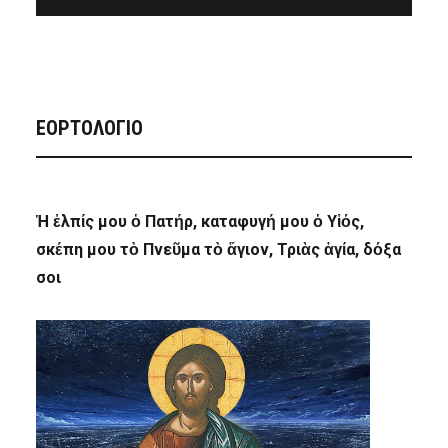
ΕΟΡΤΟΛΟΓΙΟ
Ἡ ἐλπίς μου ὁ Πατήρ, καταφυγή μου ὁ Υἱός,
σκέπη μου τὸ Πνεῦμα τὸ ἅγιον, Τριὰς ἁγία, δόξα
σοι