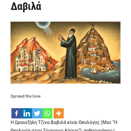
Δαβιλά
Spread the love
Η Ωραιοζήλη Τζίνα Δαβιλά είναι Θεολόγος (Msc “Η
Θεολογία στον Σύγχρονο Κόσμο”), αρθρογράφος/