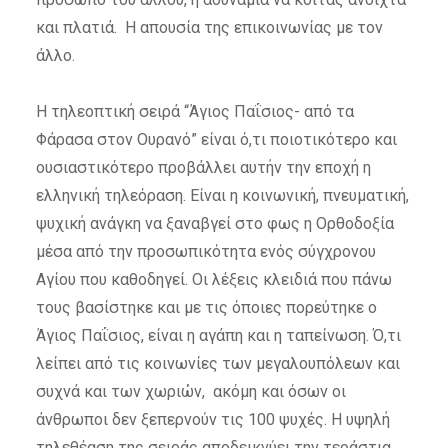
και πλατιά. Η απουσία της επικοινωνίας με τον
άλλο.
Η τηλεοπτική σειρά “Άγιος Παΐσιος- από τα
Φάρασα στον Ουρανό” είναι ό,τι ποιοτικότερο και
ουσιαστικότερο προβάλλει αυτήν την εποχή η
ελληνική τηλεόραση. Είναι η κοινωνική, πνευματική,
ψυχική ανάγκη να ξαναβγεί στο φως η Ορθοδοξία
μέσα από την προσωπικότητα ενός σύγχρονου
Αγίου που καθοδηγεί. Οι λέξεις κλειδιά που πάνω
τους βασίστηκε και με τις όποιες πορεύτηκε ο
Άγιος Παΐσιος, είναι η αγάπη και η ταπείνωση. Ό,τι
λείπει από τις κοινωνίες των μεγαλουπόλεων και
συχνά και των χωριών, ακόμη και όσων οι
άνθρωποι δεν ξεπερνούν τις 100 ψυχές. Η υψηλή
τηλεθέαση της σειράς αποδεικνύει την τεράστια